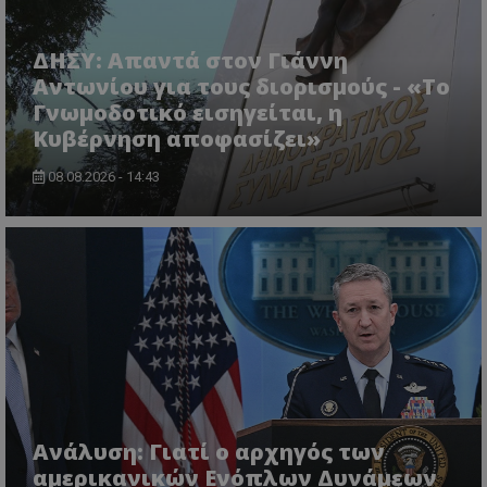
ΔΗΣΥ: Απαντά στον Γιάννη
Αντωνίου για τους διορισμούς - «Το
Γνωμοδοτικό εισηγείται, η
Κυβέρνηση αποφασίζει»
08.08.2026 - 14:43
Ανάλυση: Γιατί ο αρχηγός των
αμερικανικών Ενόπλων Δυνάμεων