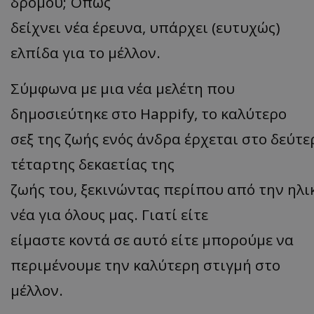
δρόμου;
Όπως
δείχνει
νέα
έρευνα,
υπάρχει (ευτυχώς)
ελπίδα για το μέλλον.
Σύμφωνα με μια νέα
μελέτη
που
δημοσιεύτηκε
στο
Happify
,
το καλύτερο
σεξ
της
ζωής
ενός
άνδρα
έρχεται
στο
δεύτε
τέταρτης δεκαετίας της
ζωής
του,
ξεκινώντας
περίπου
από
την
ηλι
νέα
για όλους
μας.
Γιατί
είτε
είμαστε
κοντά
σε αυτό
είτε μπορούμε να
περιμένουμε
την
καλύτερη
στιγμή
στο
μέλλον.