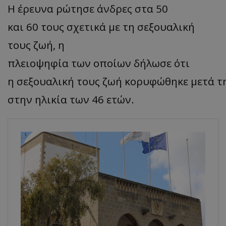
Η
έρευνα
ρώτησε
άνδρες
στα
50
και
60
τους
σχετικά με τη σεξουαλική
τους ζωή,
η
πλειοψηφία
των
οποίων
δήλωσε
ότι
η
σεξουαλική
τους
ζωή
κορυφώθηκε
μετά
τ
στην ηλικία των 46 ετών.