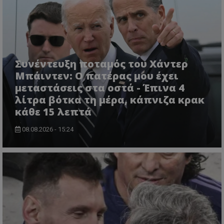
Συνέντευξη ποταμός του Χάντερ
Μπάιντεν: Ο πατέρας μου έχει
μεταστάσεις στα οστά - Έπινα 4
λίτρα βότκα τη μέρα, κάπνιζα κρακ
κάθε 15 λεπτά
08.08.2026 - 15:24