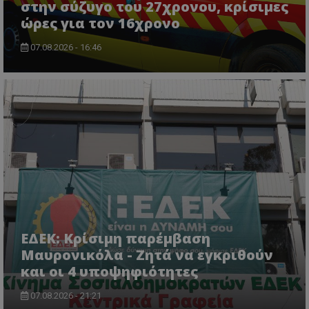
στην σύζυγο του 27χρονου, κρίσιμες
ώρες για τον 16χρονο
VISITOR_PRIVACY_METADATA
YouTube
.youtube.com
07.08.2026 - 16:46
ΕΔΕΚ: Κρίσιμη παρέμβαση
Μαυρονικόλα - Ζητά να εγκριθούν
και οι 4 υποψηφιότητες
07.08.2026 - 21:21