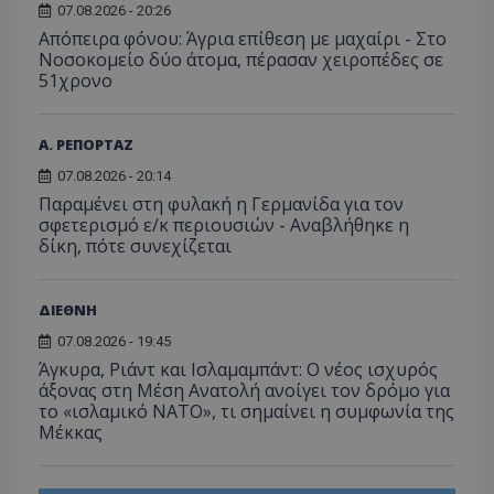
έχει 
.youtube.com
της συμπερι
07.08.2026 - 20:26
από το
από 
του χρήστη γ
Analyti
για ν
Απόπειρα φόνου: Άγρια επίθεση με μαχαίρι - Στο
ανάλυση των
διατήρ
παρα
επιδόσεων.
Νοσοκομείο δύο άτομα, πέρασαν χειροπέδες σε
κατάσ
προβ
περιόδ
51χρονο
ενσω
σύνδεσ
βίντε
C
1 μήνας
Αυτό τ
Adform
guest_id
1 χρόνος 1
Αυτό
Twitter Inc.
χρησιμ
.adform.net
Α. ΡΕΠΟΡΤΑΖ
μήνας
ρυθμ
.twitter.com
για τον
το Tw
προσδι
αναγ
07.08.2026 - 20:14
συχνότ
να π
επισκέ
Παραμένει στη φυλακή η Γερμανίδα για τον
τον 
τον τρ
του 
σφετερισμό ε/κ περιουσιών - Αναβλήθηκε η
οποίο 
δίκη, πότε συνεχίζεται
επισκέπ
πρόσβα
ιστοσε
Συλλέγε
για τις
ΔΙΕΘΝΗ
του χρ
ιστοσε
07.08.2026 - 19:45
ποιες σ
Άγκυρα, Ριάντ και Ισλαμαμπάντ: Ο νέος ισχυρός
έχουν 
άξονας στη Μέση Ανατολή ανοίγει τον δρόμο για
_ga_J7RS52TMNC
.tothemaonline.com
1 χρόνος 1
Αυτό τ
το «ισλαμικό ΝΑΤΟ», τι σημαίνει η συμφωνία της
μήνας
χρησιμ
Μέκκας
από το
Analyti
διατήρ
κατάσ
περιόδ