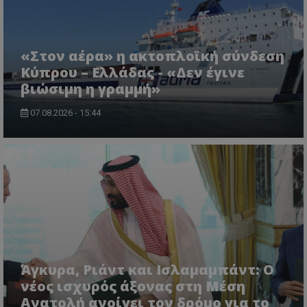
«Στον αέρα» η ακτοπλοϊκή σύνδεση
Κύπρου – Ελλάδας - «Δεν έγινε
CookieScriptConsent
CookieScript
βιώσιμη η γραμμή»
www.tothemaonline.com
07.08.2026 - 15:44
usprivacy
.themasports.tothemaonline.co
Άγκυρα, Ριάντ και Ισλαμαμπάντ: Ο
νέος ισχυρός άξονας στη Μέση
Ανατολή ανοίγει τον δρόμο για το