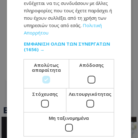
ενδέχεται να τις συνδυάσουν με άλλες
πληροφορίες που τους έχετε παράσχει ή
που έχουν συλλέξει από τη χρήση των
υπηρεσιών τους από εσάς.
Πολιτική
Απορρήτου
ΕΜΦΆΝΙΣΗ ΌΛΩΝ ΤΩΝ ΣΥΝΕΡΓΑΤΏΝ
Σοκ στις Κεντρικές Φυλακές -
(1656) →
«Κρατούμενοι κοιμούνται πάνω σε
κάσιες πατατών»
Απολύτως
Απόδοσης
απαραίτητα
07.08.2026 - 16:11
Στόχευσης
Λειτουργικότητας
BEST OF
TOTHEMAONLINE
Μη ταξινομημένα