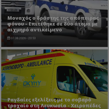
Μοναχός ο δράστης της απόπειρας
φόνου - Επιτέθηκε σε δύο άτομα με
αιχμηρό αντικείμενο
07.08.2026 - 20:53
ASP.NET_SessionId
Microsoft Corporation
themasports.tothemaonline.co
Ραγδαίες εξελίξεις με το σοβαρό
τροχαίο στη Λευκωσία - Χειροπέδες