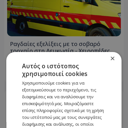
Ραγδαίες εξελίξεις με το σοβαρό
τροχαίο στη Λευκωσία - Χειροπέδες
×
στην σύζυγο του 27χρονου, κρίσιμες
ώρες για τον 16χρονο
Αυτός ο ιστότοπος
χρησιμοποιεί cookies
07.08.2026 - 16:46
Χρησιμοποιούμε cookies για να
εξατομικεύσουμε το περιεχόμενο, τις
διαφημίσεις και να αναλύσουμε την
επισκεψιμότητά μας. Μοιραζόμαστε
επίσης πληροφορίες σχετικά με τη χρήση
του ιστότοπού μας με τους συνεργάτες
διαφήμισης και ανάλυσης, οι οποίοι