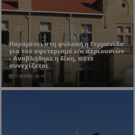
ASP.NET_SessionId
Microsoft Corporation
lifenewscy.tothemaonline.com
Παραμένει στη φυλακή η Γερμανίδα
για τον σφετερισμό ε/κ περιουσιών
- Αναβλήθηκε η δίκη, πότε
συνεχίζεται
07.08.2026 - 20:14
msToken
.tiktok.com