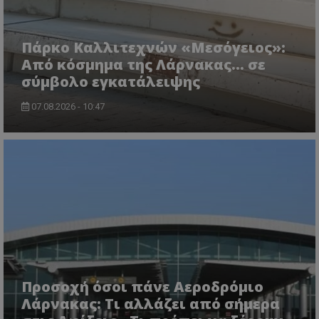
Πάρκο Καλλιτεχνών «Μεσόγειος»:
Από κόσμημα της Λάρνακας… σε
σύμβολο εγκατάλειψης
07.08.2026 - 10:47
msToken
.tiktok.com
Προσοχή όσοι πάνε Αεροδρόμιο
Λάρνακας: Τι αλλάζει από σήμερα