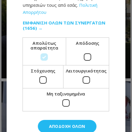
υπηρεσιών τους από εσάς.
Πολιτική
Απορρήτου
ΕΜΦΆΝΙΣΗ ΌΛΩΝ ΤΩΝ ΣΥΝΕΡΓΑΤΏΝ
(1656) →
Το restart Χριστοδουλίδη: Η
Απολύτως
Απόδοσης
απαραίτητα
τελευταία ευκαιρία πριν από τη
μεγάλη πολιτική μάχη του 2028
07.08.2026 - 06:21
Στόχευσης
Λειτουργικότητας
Μη ταξινομημένα
ΑΠΟΔΟΧΉ ΌΛΩΝ