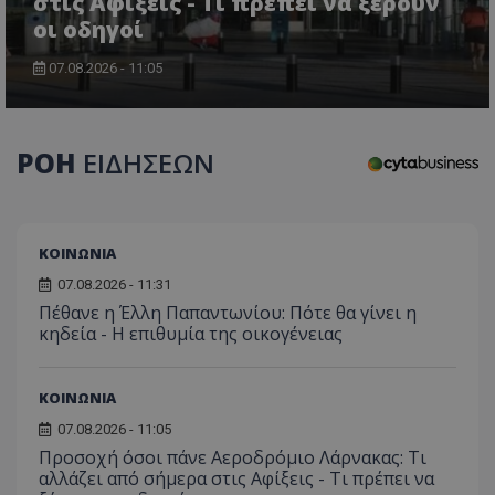
στις Αφίξεις - Τι πρέπει να ξέρουν
οι οδηγοί
CookieScriptConsent
CookieScript
07.08.2026 - 11:05
www.tothemaonline.com
ΡΟΗ
ΕΙΔΗΣΕΩΝ
ΚΟΙΝΩΝΙΑ
07.08.2026 - 11:31
Πέθανε η Έλλη Παπαντωνίου: Πότε θα γίνει η
κηδεία - Η επιθυμία της οικογένειας
usprivacy
.themasports.tothemaonline.co
ΚΟΙΝΩΝΙΑ
07.08.2026 - 11:05
Προσοχή όσοι πάνε Αεροδρόμιο Λάρνακας: Τι
αλλάζει από σήμερα στις Αφίξεις - Τι πρέπει να