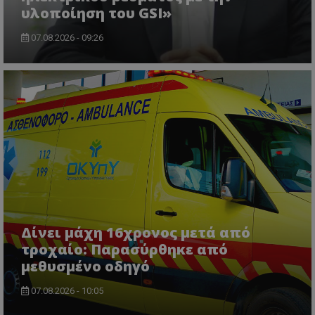
υλοποίηση του GSI»
07.08.2026 - 09:26
ASP.NET_SessionId
Microsoft Corporation
themasports.tothemaonline.co
Δίνει μάχη 16χρονος μετά από
τροχαίο: Παρασύρθηκε από
μεθυσμένο οδηγό
07.08.2026 - 10:05
VISITOR_PRIVACY_METADATA
YouTube
.youtube.com