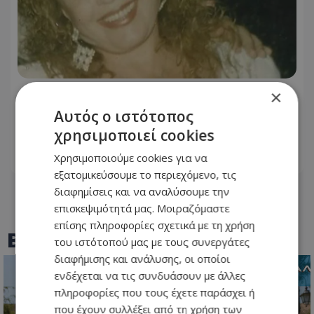
×
6 Αυγούστου 1999: Η ημέρα που
«σίγησε» η μεγάλη κυρία του λαϊκού,
Αυτός ο ιστότοπος
Ρίτα Σακελλαρίου
χρησιμοποιεί cookies
Χρησιμοποιούμε cookies για να
06.08.2026 - 10:58
εξατομικεύσουμε το περιεχόμενο, τις
διαφημίσεις και να αναλύσουμε την
επισκεψιμότητά μας. Μοιραζόμαστε
επίσης πληροφορίες σχετικά με τη χρήση
BEST OF
TOTHEMAONLINE
του ιστότοπού μας με τους συνεργάτες
διαφήμισης και ανάλυσης, οι οποίοι
ενδέχεται να τις συνδυάσουν με άλλες
πληροφορίες που τους έχετε παράσχει ή
που έχουν συλλέξει από τη χρήση των