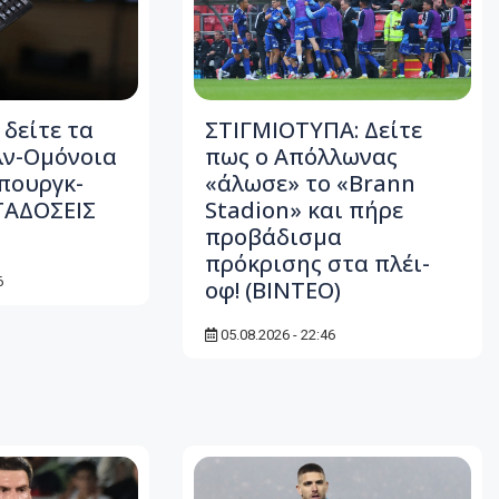
 δείτε τα
ΣΤΙΓΜΙΟΤΥΠΑ: Δείτε
λν-Ομόνοια
πως ο Απόλλωνας
πουργκ-
«άλωσε» το «Brann
ΤΑΔΟΣΕΙΣ
Stadion» και πήρε
προβάδισμα
πρόκρισης στα πλέι-
6
οφ! (ΒΙΝΤΕΟ)
05.08.2026 - 22:46