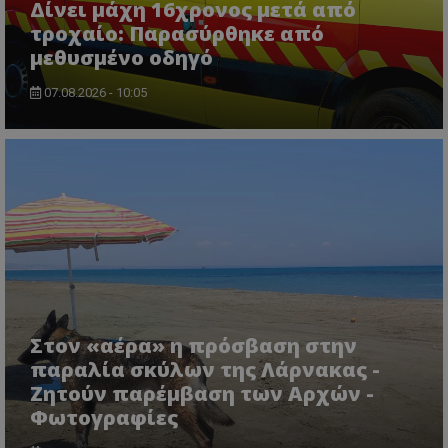
Δίνει μάχη 16χρονος μετά από
τροχαίο: Παρασύρθηκε από
μεθυσμένο οδηγό
VISITOR_PRIVACY_METADATA
YouTube
.youtube.com
07.08.2026 - 10:05
Στον «αέρα» η πρόσβαση στην
παραλία σκύλων της Λάρνακας -
Ζητούν παρέμβαση των Αρχών -
Φωτογραφίες