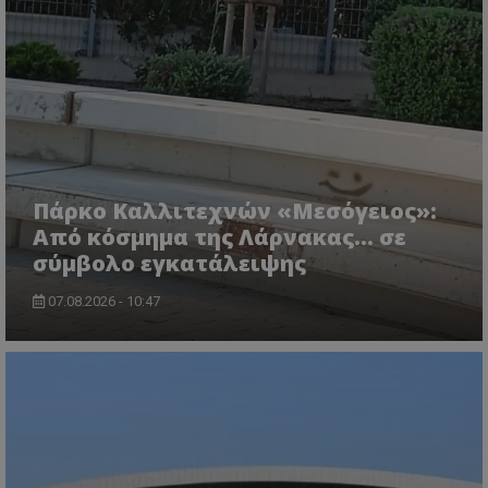
ASP.NET_SessionId
Microsoft Corporation
lifenewscy.tothemaonline.com
Πάρκο Καλλιτεχνών «Μεσόγειος»:
Από κόσμημα της Λάρνακας… σε
σύμβολο εγκατάλειψης
07.08.2026 - 10:47
msToken
.tiktok.com