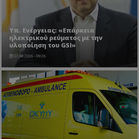
usprivacy
.lifenewscy.tothemaonline.com
Υπ. Ενέργειας: «Επάρκεια
ηλεκτρικού ρεύματος με την
υλοποίηση του GSI»
07.08.2026 - 09:26
ASP.NET_SessionId
Microsoft Corporation
themasports.tothemaonline.co