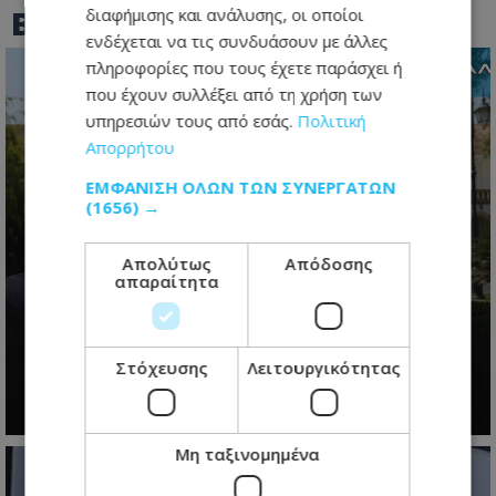
BEST OF
TOTHEMAONLINE
διαφήμισης και ανάλυσης, οι οποίοι
ενδέχεται να τις συνδυάσουν με άλλες
πληροφορίες που τους έχετε παράσχει ή
που έχουν συλλέξει από τη χρήση των
υπηρεσιών τους από εσάς.
Πολιτική
Απορρήτου
ΕΜΦΆΝΙΣΗ ΌΛΩΝ ΤΩΝ ΣΥΝΕΡΓΑΤΏΝ
(1656) →
Απολύτως
Απόδοσης
απαραίτητα
Το restart Χριστοδουλίδη: Η
τελευταία ευκαιρία πριν από τη
μεγάλη πολιτική μάχη του 2028
Στόχευσης
Λειτουργικότητας
07.08.2026 - 06:21
Μη ταξινομημένα