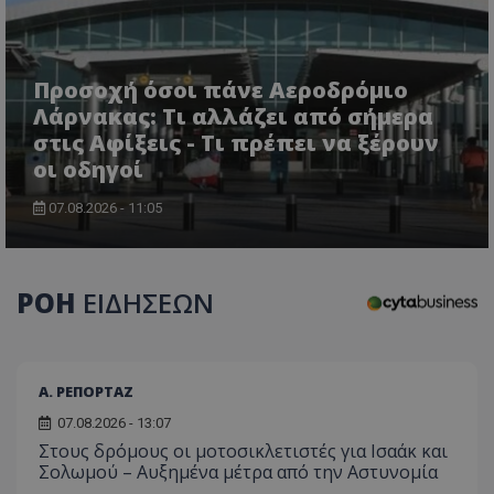
Προσοχή όσοι πάνε Αεροδρόμιο
Λάρνακας: Τι αλλάζει από σήμερα
στις Αφίξεις - Τι πρέπει να ξέρουν
CookieScriptConsent
CookieScript
οι οδηγοί
www.tothemaonline.com
07.08.2026 - 11:05
ΡΟΗ
ΕΙΔΗΣΕΩΝ
Α. ΡΕΠΟΡΤΑΖ
07.08.2026 - 13:07
usprivacy
.themasports.tothemaonline.co
Στους δρόμους οι μοτοσικλετιστές για Ισαάκ και
Σολωμού – Αυξημένα μέτρα από την Αστυνομία