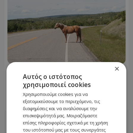
×
Συναγερμός στον αυτοκινητόδρομο
Αυτός ο ιστότοπος
Λεμεσού–Πάφου: Ασυνόδευτο άλογο
χρησιμοποιεί cookies
περιφέρεται στην περιοχή -
Φωτογραφία
Χρησιμοποιούμε cookies για να
εξατομικεύσουμε το περιεχόμενο, τις
07.08.2026 - 08:45
διαφημίσεις και να αναλύσουμε την
επισκεψιμότητά μας. Μοιραζόμαστε
επίσης πληροφορίες σχετικά με τη χρήση
του ιστότοπού μας με τους συνεργάτες