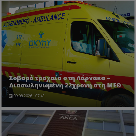
βασικές λειτουργίες του ιστότοπου, όπως τη
σύνδεση χρήστη και τη διαχείριση λογαριασμού.
Ο ιστότοπος δεν μπορεί να χρησιμοποιηθεί σωστά
χωρίς τα απολύτως απαραίτητα cookies.
Ονοματεπώνυμο
Προμηθευτής
/
Πεδίο
usprivacy
.lifenewscy.tothemaonline.com
Σοβαρό τροχαίο στη Λάρνακα –
Διασωληνωμένη 22χρονη στη ΜΕΘ
09.08.2026 - 07:43
ASP.NET_SessionId
Microsoft Corporation
themasports.tothemaonline.co