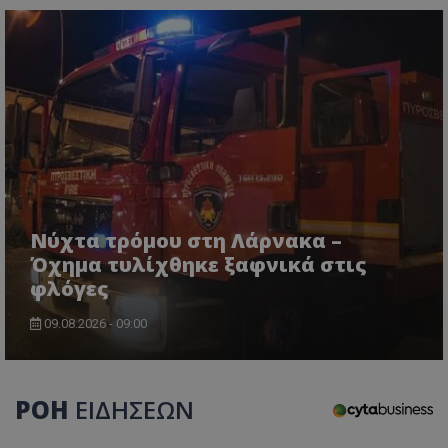
Νύχτα τρόμου στη Λάρνακα –
CookieScriptConsent
CookieScript
www.tothemaonline.com
Όχημα τυλίχθηκε ξαφνικά στις
φλόγες
09.08.2026 - 09:00
ΡΟΗ
ΕΙΔΗΣΕΩΝ