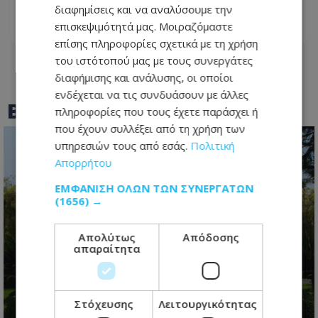
και με αναδιαμόρφωσε ως άνθρωπο»
διαφημίσεις και να αναλύσουμε την
επισκεψιμότητά μας. Μοιραζόμαστε
08.08.2026 - 12:38
επίσης πληροφορίες σχετικά με τη χρήση
του ιστότοπού μας με τους συνεργάτες
διαφήμισης και ανάλυσης, οι οποίοι
ενδέχεται να τις συνδυάσουν με άλλες
BEST OF
TOTHEMAONLINE
πληροφορίες που τους έχετε παράσχει ή
που έχουν συλλέξει από τη χρήση των
υπηρεσιών τους από εσάς.
Πολιτική
Απορρήτου
ΕΜΦΆΝΙΣΗ ΌΛΩΝ ΤΩΝ ΣΥΝΕΡΓΑΤΏΝ
(1656) →
Απολύτως
Απόδοσης
απαραίτητα
Η προεδρική μάχη άρχισε- Το
μεγάλο παζλ των συμμαχιών και η
Στόχευσης
Λειτουργικότητας
μετακίνηση των κομματικών