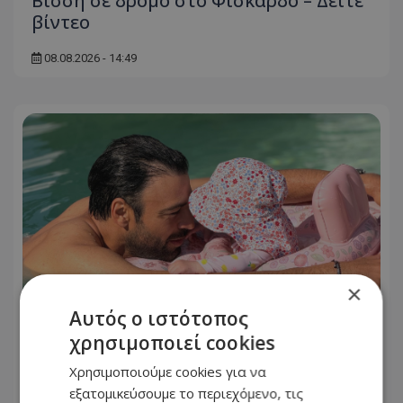
Βίσση σε δρόμο στο Φισκάρδο – Δείτε
βίντεο
08.08.2026 - 14:49
×
Αυτός ο ιστότοπος
χρησιμοποιεί cookies
Ανδρέας Γεωργίου: «Η γέννηση της
Χρησιμοποιούμε cookies για να
κόρης μου άλλαξε ριζικά τη ζωή μου
εξατομικεύσουμε το περιεχόμενο, τις