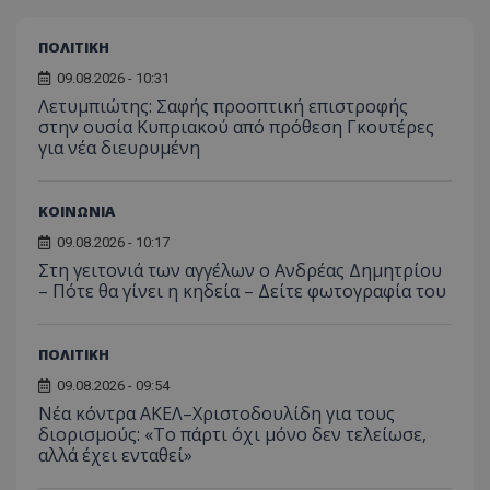
ΠΟΛΙΤΙΚΗ
usprivacy
.themasports.tothemaonline.co
09.08.2026 - 10:31
Λετυμπιώτης: Σαφής προοπτική επιστροφής
στην ουσία Κυπριακού από πρόθεση Γκουτέρες
για νέα διευρυμένη
ΚΟΙΝΩΝΙΑ
09.08.2026 - 10:17
Στη γειτονιά των αγγέλων ο Ανδρέας Δημητρίου
– Πότε θα γίνει η κηδεία – Δείτε φωτογραφία του
Προμηθευτής
ΠΟΛΙΤΙΚΗ
Ονοματεπώνυμο
Λήξη
Περιγραφή
Προμηθευτής
/
Πεδίο
/
Ονοματεπώνυμο
Λήξη
Περιγραφή
Πεδίο
Προμηθευτής
/
09.08.2026 - 09:54
Ονοματεπώνυμο
Λήξη
Περιγ
A_1283
gml-grp.com
2 μήνες 4
Αυτό το cook
Πεδίο
Νέα κόντρα ΑΚΕΛ–Χριστοδουλίδη για τους
εβδομάδες
χρησιμοποιείτ
mid
1
Αυτό είναι ένα
Meta
την
διορισμούς: «Το πάρτι όχι μόνο δεν τελείωσε,
χρόνος
cookie
_ga_7ZKH09CT69
Platform Inc.
.tothemaonline.com
1 χρόνος 1
Αυτό τ
Προμηθευτής
/
παρακολούθη
Ονοματεπώνυμο
Λήξη
Περι
1
Instagram που
.instagram.com
μήνας
χρησιμ
αλλά έχει ενταθεί»
Πεδίο
της συμπερι
μήνας
επιτρέπει τη
από το
του χρήστη κ
λειτουργικότητ
Analyti
VISITOR_INFO1_LIVE
5 μήνες 4
Αυτό
Google LLC