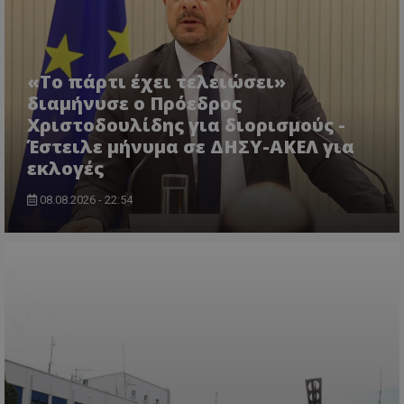
«Το πάρτι έχει τελειώσει»
διαμήνυσε ο Πρόεδρος
Χριστοδουλίδης για διορισμούς -
Έστειλε μήνυμα σε ΔΗΣΥ-ΑΚΕΛ για
εκλογές
ASP.NET_SessionId
Microsoft Corporation
themasports.tothemaonline.co
08.08.2026 - 22:54