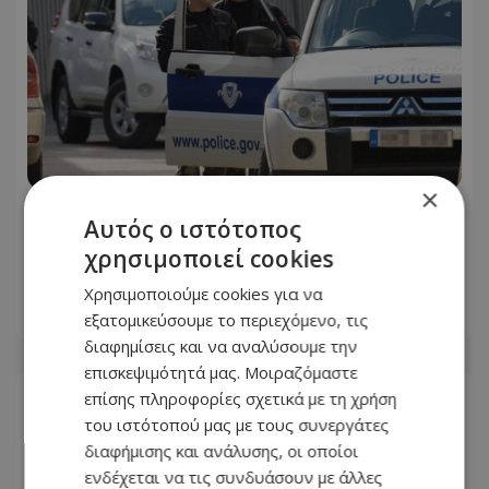
×
Δεκαπενταύγουστος με μπλόκα και
Αυτός ο ιστότοπος
αυξημένους ελέγχους – Τι θα ελέγχει η
χρησιμοποιεί cookies
Αστυνομία
Χρησιμοποιούμε cookies για να
08.08.2026 - 13:18
εξατομικεύσουμε το περιεχόμενο, τις
διαφημίσεις και να αναλύσουμε την
επισκεψιμότητά μας. Μοιραζόμαστε
επίσης πληροφορίες σχετικά με τη χρήση
του ιστότοπού μας με τους συνεργάτες
διαφήμισης και ανάλυσης, οι οποίοι
ενδέχεται να τις συνδυάσουν με άλλες