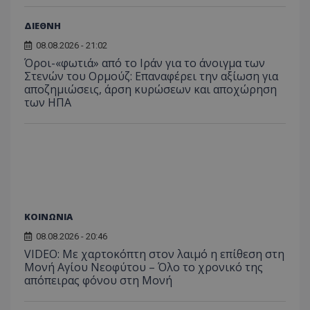
του χρήστη γ
Analyti
για ν
ανάλυση των
διατήρ
παρα
επιδόσεων.
κατάσ
ΔΙΕΘΝΗ
προβ
περιόδ
ενσω
σύνδεσ
08.08.2026 - 21:02
βίντε
Όροι-«φωτιά» από το Ιράν για το άνοιγμα των
C
1 μήνας
Αυτό τ
Adform
guest_id
1 χρόνος 1
Αυτό
Twitter Inc.
χρησιμ
.adform.net
Στενών του Ορμούζ: Επαναφέρει την αξίωση για
μήνας
ρυθμ
.twitter.com
για τον
το Tw
αποζημιώσεις, άρση κυρώσεων και αποχώρηση
προσδι
αναγ
των ΗΠΑ
συχνότ
να π
επισκέ
τον 
τον τρ
του 
οποίο 
επισκέπ
πρόσβα
ιστοσε
Συλλέγε
για τις
του χρ
ιστοσε
ποιες σ
ΚΟΙΝΩΝΙΑ
έχουν 
08.08.2026 - 20:46
_ga_J7RS52TMNC
.tothemaonline.com
1 χρόνος 1
Αυτό τ
μήνας
χρησιμ
VIDEO: Με χαρτοκόπτη στον λαιμό η επίθεση στη
από το
Μονή Αγίου Νεοφύτου – Όλο το χρονικό της
Analyti
διατήρ
απόπειρας φόνου στη Μονή
κατάσ
περιόδ
σύνδεσ