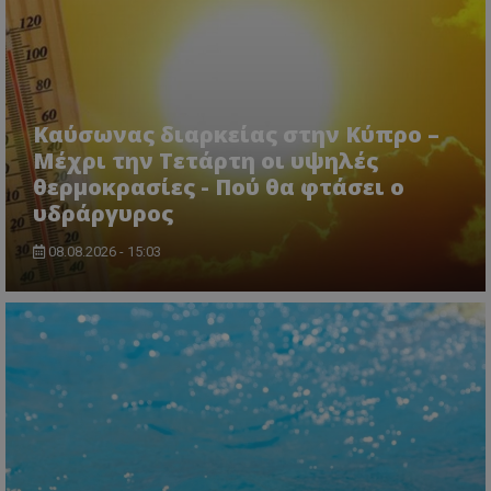
CookieScriptConsent
CookieScript
www.tothemaonline.com
Καύσωνας διαρκείας στην Κύπρο –
Μέχρι την Τετάρτη οι υψηλές
θερμοκρασίες - Πού θα φτάσει ο
υδράργυρος
08.08.2026 - 15:03
usprivacy
.themasports.tothemaonline.co