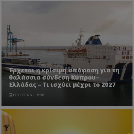
Έρχεται η κρίσιμη απόφαση για τη
θαλάσσια σύνδεση Κύπρου–
msToken
.tiktok.com
Ελλάδας – Τι ισχύει μέχρι το 2027
08.08.2026 - 15:08