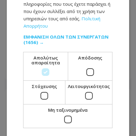
πληροφορίες που τους έχετε παράσχει ή
που έχουν συλλέξει από τη χρήση των
υπηρεσιών τους από εσάς.
Πολιτική
Απορρήτου
ΕΜΦΆΝΙΣΗ ΌΛΩΝ ΤΩΝ ΣΥΝΕΡΓΑΤΏΝ
(1656) →
Προσοχή οδηγοί: Έκλεισε δρόμος στο
Απολύτως
Απόδοσης
Παραλίμνι –Αυτός είναι ο λόγος
απαραίτητα
08.08.2026 - 12:14
Στόχευσης
Λειτουργικότητας
Μη ταξινομημένα