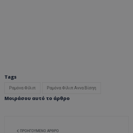
Tags
Ραμόνα Φίλιπ
Ραμόνα Φίλιπ Αννα Βίσηη
Μοιράσου αυτό το άρθρο
ΠΡΟΗΓΟΎΜΕΝΟ ΆΡΘΡΟ