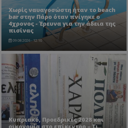
Χωρίς ναυαγοσώστη ήταν το beach
bar στην Πάρο όταν πνίγηκε ο
4χρονος - Έρευνα για την άδεια της
πισίνας
09.08.2026 - 12:10
msToken
.tiktok.com
Κυπριακό, Προεδρικές 2028 και
οικονομία στο επίκεντρο – Τι