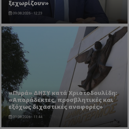
ξεχωρίζουν»
09.08.2026 - 12:23
ASP.NET_SessionId
Microsoft Corporation
themasports.tothemaonline.co
«Πυρά» ΔΗΣΥ κατά Χριστοδουλίδη:
«Απαράδεκτες, προσβλητικές και
εξόχως διχαστικές αναφορές»
09.08.2026 - 11:44