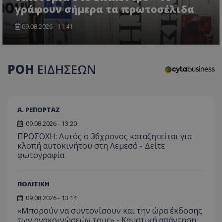
γράφουν σήμερα τα πρωτοσέλιδα
09.08.2026 - 11:41
CookieScriptConsent
CookieScript
www.tothemaonline.com
ΡΟΗ
ΕΙΔΗΣΕΩΝ
Α. ΡΕΠΟΡΤΑΖ
09.08.2026 - 13:20
ΠΡΟΣΟΧΗ: Αυτός ο 36χρονος καταζητείται για
κλοπή αυτοκινήτου στη Λεμεσό - Δείτε
φωτογραφία
usprivacy
.themasports.tothemaonline.co
ΠΟΛΙΤΙΚΗ
09.08.2026 - 13:14
«Μπορούν να συντονίσουν και την ώρα έκδοσης
των ανακοινώσεών τους» - Καυστική απάντηση