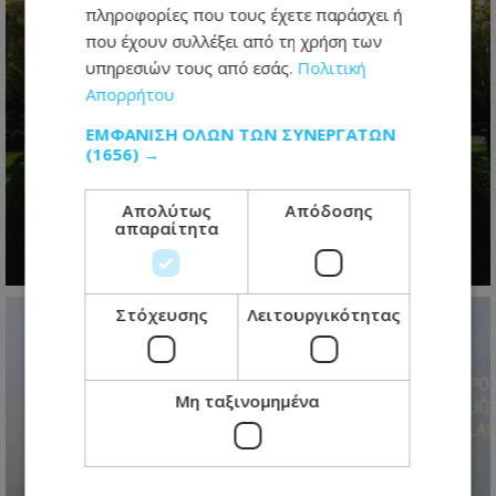
πληροφορίες που τους έχετε παράσχει ή
που έχουν συλλέξει από τη χρήση των
υπηρεσιών τους από εσάς.
Πολιτική
Απορρήτου
Η προεδρική μάχη άρχισε- Το
ΕΜΦΆΝΙΣΗ ΌΛΩΝ ΤΩΝ ΣΥΝΕΡΓΑΤΏΝ
μεγάλο παζλ των συμμαχιών και η
(1656) →
μετακίνηση των κομματικών
ισορροπιών
Απολύτως
Απόδοσης
απαραίτητα
09.08.2026 - 07:18
Στόχευσης
Λειτουργικότητας
Μη ταξινομημένα