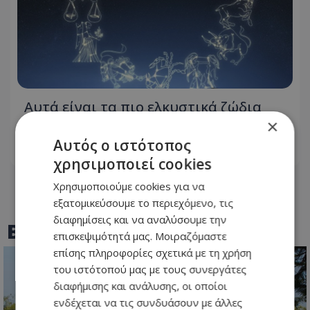
Αυτά είναι τα πιο ελκυστικά ζώδια
του κύκλου
×
Αυτός ο ιστότοπος
08.08.2026 - 15:05
χρησιμοποιεί cookies
Χρησιμοποιούμε cookies για να
εξατομικεύσουμε το περιεχόμενο, τις
διαφημίσεις και να αναλύσουμε την
BEST OF
TOTHEMAONLINE
επισκεψιμότητά μας. Μοιραζόμαστε
επίσης πληροφορίες σχετικά με τη χρήση
του ιστότοπού μας με τους συνεργάτες
διαφήμισης και ανάλυσης, οι οποίοι
ενδέχεται να τις συνδυάσουν με άλλες