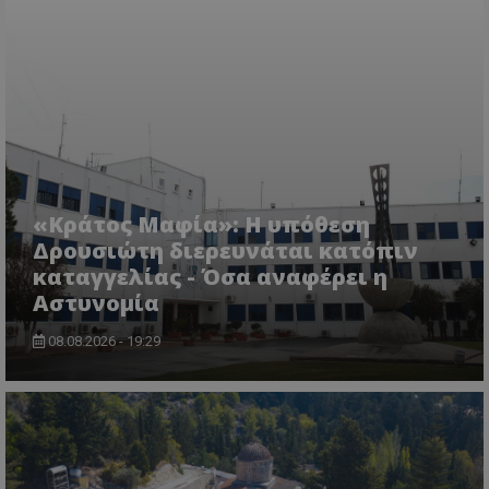
VISITOR_PRIVACY_METADATA
YouTube
.youtube.com
«Κράτος Μαφία»: Η υπόθεση
Δρουσιώτη διερευνάται κατόπιν
καταγγελίας - Όσα αναφέρει η
Αστυνομία
08.08.2026 - 19:29