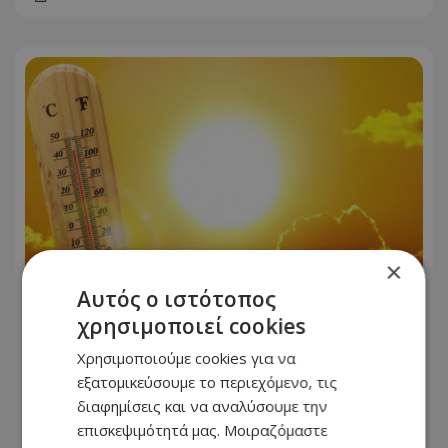
×
Αυτός ο ιστότοπος
χρησιμοποιεί cookies
Καύσωνας διαρκείας στην Κύπρο –
Μέχρι την Τετάρτη οι υψηλές
Χρησιμοποιούμε cookies για να
θερμοκρασίες - Πού θα φτάσει ο
εξατομικεύσουμε το περιεχόμενο, τις
υδράργυρος
διαφημίσεις και να αναλύσουμε την
επισκεψιμότητά μας. Μοιραζόμαστε
08.08.2026 - 15:03