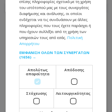
επίσης πληροφορίες σχετικά με τη χρήση
του ιστότοπού μας με τους συνεργάτες
διαφήμισης και ανάλυσης, οι οποίοι
ενδέχεται να τις συνδυάσουν με άλλες
πληροφορίες που τους έχετε παράσχει ή
που έχουν συλλέξει από τη χρήση των
υπηρεσιών τους από εσάς.
Πολιτική
Απορρήτου
ΕΜΦΆΝΙΣΗ ΌΛΩΝ ΤΩΝ ΣΥΝΕΡΓΑΤΏΝ
(1656) →
Απολύτως
Απόδοσης
απαραίτητα
Αγνώριστη η Λεωφόρος Τσερίου:
Τέλος η ταλαιπωρία σε μεγάλο τμήμα
Στόχευσης
Λειτουργικότητας
της - Οι εικόνες που ανέβασε πολίτης
08.08.2026 - 14:30