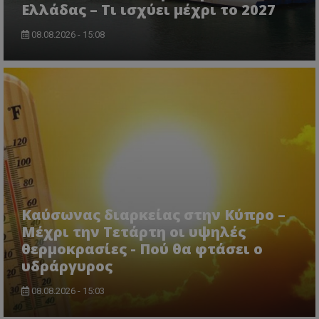
Ελλάδας – Τι ισχύει μέχρι το 2027
08.08.2026 - 15:08
CookieScriptConsent
CookieScript
www.tothemaonline.com
Καύσωνας διαρκείας στην Κύπρο –
Μέχρι την Τετάρτη οι υψηλές
θερμοκρασίες - Πού θα φτάσει ο
υδράργυρος
08.08.2026 - 15:03
usprivacy
.themasports.tothemaonline.co