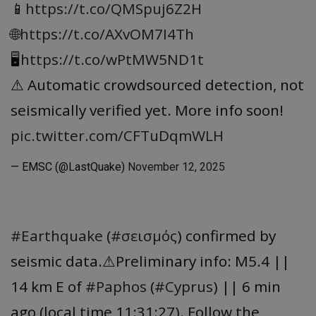
📱
https://t.co/QMSpuj6Z2H
🌐
https://t.co/AXvOM7I4Th
🖥
https://t.co/wPtMW5ND1t
⚠ Automatic crowdsourced detection, not
seismically verified yet. More info soon!
pic.twitter.com/CFTuDqmWLH
— EMSC (@LastQuake)
November 12, 2025
#Earthquake
(
#σεισμός
) confirmed by
seismic data.⚠Preliminary info: M5.4 ||
14 km E of
#Paphos
(
#Cyprus
) || 6 min
ago (local time 11:31:27). Follow the