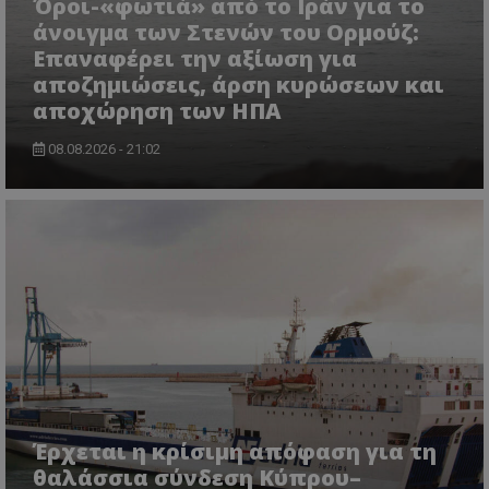
Όροι-«φωτιά» από το Ιράν για το
άνοιγμα των Στενών του Ορμούζ:
Επαναφέρει την αξίωση για
ASP.NET_SessionId
αποζημιώσεις, άρση κυρώσεων και
Microsoft Corporation
lifenewscy.tothemaonline.com
αποχώρηση των ΗΠΑ
08.08.2026 - 21:02
msToken
.tiktok.com
Έρχεται η κρίσιμη απόφαση για τη
θαλάσσια σύνδεση Κύπρου–