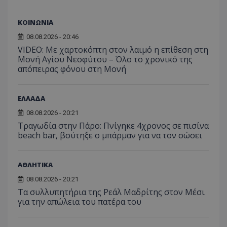
από το
Analyti
διατήρ
ΚΟΙΝΩΝΙΑ
κατάσ
περιόδ
08.08.2026 - 20:46
σύνδεσ
VIDEO: Με χαρτοκόπτη στον λαιμό η επίθεση στη
Μονή Αγίου Νεοφύτου – Όλο το χρονικό της
απόπειρας φόνου στη Μονή
ΕΛΛΑΔΑ
08.08.2026 - 20:21
Τραγωδία στην Πάρο: Πνίγηκε 4χρονος σε πισίνα
beach bar, βούτηξε ο μπάρμαν για να τον σώσει
ΑΘΛΗΤΙΚΑ
08.08.2026 - 20:21
Τα συλλυπητήρια της Ρεάλ Μαδρίτης στον Μέσι
για την απώλεια του πατέρα του