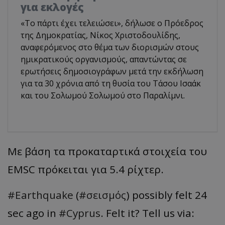
για εκλογές
«Το πάρτι έχει τελειώσει», δήλωσε ο Πρόεδρος
της Δημοκρατίας, Νίκος Χριστοδουλίδης,
αναφερόμενος στο θέμα των διορισμών στους
ημικρατικούς οργανισμούς, απαντώντας σε
ερωτήσεις δημοσιογράφων μετά την εκδήλωση
για τα 30 χρόνια από τη θυσία του Τάσου Ισαάκ
και του Σολωμού Σολωμού στο Παραλίμνι.
Με βάση τα προκαταρτικά στοιχεία του
EMSC πρόκειται για 5.4 ρίχτερ.
#Earthquake
(
#σεισμός
) possibly felt 24
sec ago in
#Cyprus
. Felt it? Tell us via: