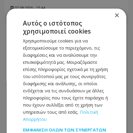
07.08.2026 - 15:44
×
Αυτός ο ιστότοπος
χρησιμοποιεί cookies
Χρησιμοποιούμε cookies για να
εξατομικεύσουμε το περιεχόμενο, τις
διαφημίσεις και να αναλύσουμε την
επισκεψιμότητά μας. Μοιραζόμαστε
επίσης πληροφορίες σχετικά με τη χρήση
του ιστότοπού μας με τους συνεργάτες
διαφήμισης και ανάλυσης, οι οποίοι
ενδέχεται να τις συνδυάσουν με άλλες
πληροφορίες που τους έχετε παράσχει ή
που έχουν συλλέξει από τη χρήση των
Θλίψη για τον θάνατο του Δημήτρη
υπηρεσιών τους από εσάς.
Πολιτική
Διομήδους - Η παράκληση της
Απορρήτου
οικογένειας - Φωτογραφία
ΕΜΦΆΝΙΣΗ ΌΛΩΝ ΤΩΝ ΣΥΝΕΡΓΑΤΏΝ