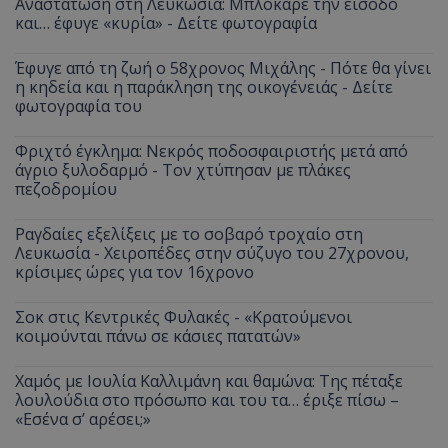
Αναστάτωση στη Λευκωσία: Μπλόκαρε την είσοδο
και… έφυγε «κυρία» - Δείτε φωτογραφία
Έφυγε από τη ζωή ο 58χρονος Μιχάλης - Πότε θα γίνει
η κηδεία και η παράκληση της οικογένειάς - Δείτε
φωτογραφία του
Φριχτό έγκλημα: Νεκρός ποδοσφαιριστής μετά από
άγριο ξυλοδαρμό - Τον χτύπησαν με πλάκες
πεζοδρομίου
Ραγδαίες εξελίξεις με το σοβαρό τροχαίο στη
Λευκωσία - Χειροπέδες στην σύζυγο του 27χρονου,
κρίσιμες ώρες για τον 16χρονο
Σοκ στις Κεντρικές Φυλακές - «Κρατούμενοι
κοιμούνται πάνω σε κάσιες πατατών»
Χαμός με Ιουλία Καλλιμάνη και θαμώνα: Της πέταξε
λουλούδια στο πρόσωπο και του τα… έριξε πίσω –
«Εσένα σ’ αρέσει;»