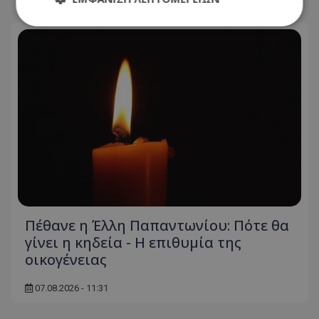
Απολύτως απαραίτητα
Απόδοσης
Στόχευσης
Λειτουργικότητας
Μη ταξινομημένα
Τα απολύτως απαραίτητα cookies επιτρέπουν
βασικές λειτουργίες του ιστότοπου, όπως τη
σύνδεση χρήστη και τη διαχείριση λογαριασμού.
Ο ιστότοπος δεν μπορεί να χρησιμοποιηθεί σωστά
χωρίς τα απολύτως απαραίτητα cookies.
Ονοματεπώνυμο
Προμηθευτής
/
Πεδίο
usprivacy
.lifenewscy.tothemaonline.com
Πέθανε η Έλλη Παπαντωνίου: Πότε θα
γίνει η κηδεία - Η επιθυμία της
οικογένειας
07.08.2026 - 11:31