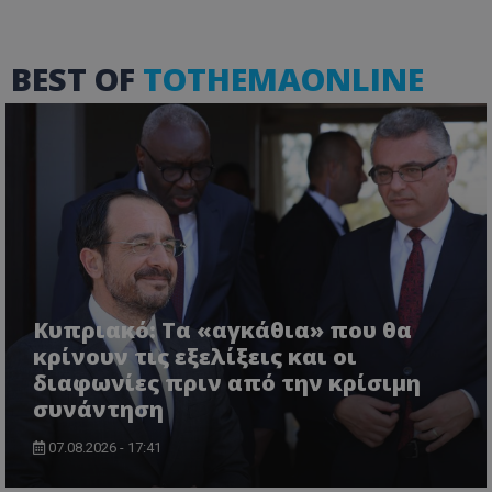
ASP.NET_SessionId
Microsoft Corporation
BEST OF
TOTHEMAONLINE
themasports.tothemaonline.co
Κυπριακό: Τα «αγκάθια» που θα
κρίνουν τις εξελίξεις και οι
VISITOR_PRIVACY_METADATA
YouTube
διαφωνίες πριν από την κρίσιμη
.youtube.com
συνάντηση
07.08.2026 - 17:41