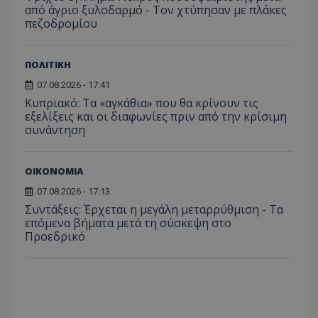
αναγ
από άγριο ξυλοδαρμό - Τον χτύπησαν με πλάκες
συχνότ
να π
επισκέ
πεζοδρομίου
τον 
τον τρ
του 
οποίο 
επισκέπ
πρόσβα
ΠΟΛΙΤΙΚΗ
ιστοσε
Συλλέγε
07.08.2026 - 17:41
για τις
του χρ
Κυπριακό: Τα «αγκάθια» που θα κρίνουν τις
ιστοσε
εξελίξεις και οι διαφωνίες πριν από την κρίσιμη
ποιες σ
συνάντηση
έχουν 
_ga_J7RS52TMNC
.tothemaonline.com
1 χρόνος 1
Αυτό τ
μήνας
χρησιμ
από το
ΟΙΚΟΝΟΜΙΑ
Analyti
διατήρ
07.08.2026 - 17:13
κατάσ
Συντάξεις: Έρχεται η μεγάλη μεταρρύθμιση - Τα
περιόδ
σύνδεσ
επόμενα βήματα μετά τη σύσκεψη στο
Προεδρικό