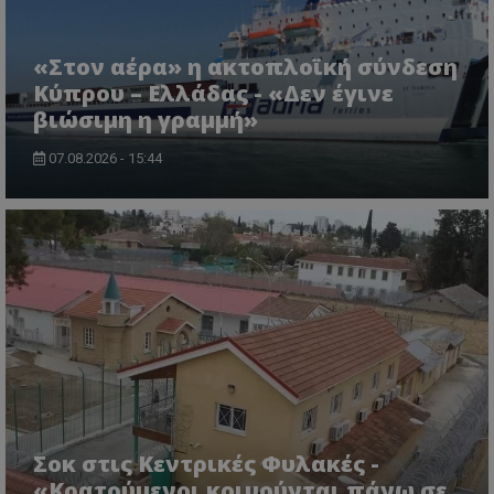
«Στον αέρα» η ακτοπλοϊκή σύνδεση
Κύπρου – Ελλάδας - «Δεν έγινε
βιώσιμη η γραμμή»
msToken
.tiktok.com
07.08.2026 - 15:44
CookieScriptConsent
CookieScript
Σοκ στις Κεντρικές Φυλακές -
www.tothemaonline.com
«Κρατούμενοι κοιμούνται πάνω σε