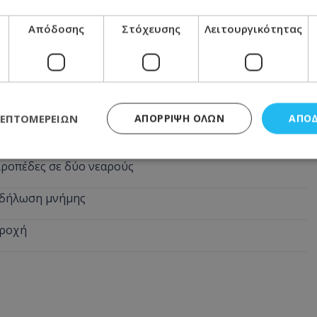
Απόδοσης
Στόχευσης
Λειτουργικότητας
ση διορισμού, το ασυμβίβαστο και οι εξηγήσεις
 – Πώς τους εντόπισε η Αστυνομία
ΛΕΠΤΟΜΕΡΕΙΏΝ
ΑΠΌΡΡΙΨΗ ΌΛΩΝ
ΑΠΟ
πλανήτη – Αγγίζουν τα 3 μέτρα
ιροπέδες σε δύο νεαρούς
ς απαραίτητα
Απόδοσης
Στόχευσης
Λειτουργικότητας
Μη ταξι
εκδήλωση μνήμης
τητα cookies επιτρέπουν βασικές λειτουργίες του ιστότοπου, όπως τη σύνδεση χρή
σμού. Ο ιστότοπος δεν μπορεί να χρησιμοποιηθεί σωστά χωρίς τα απολύτως απαραί
βροχή
Προμηθευτής
/
Πεδίο
Λήξη
Περιγραφή
.lifenewscy.tothemaonline.com
1 χρόνος 3
Αυτό το cookie 
εβδομάδες
κράτος συγκατά
σχετικά με την
την ιδιωτικότη
κανονισμό απο
Ηνωμένων Πολιτ