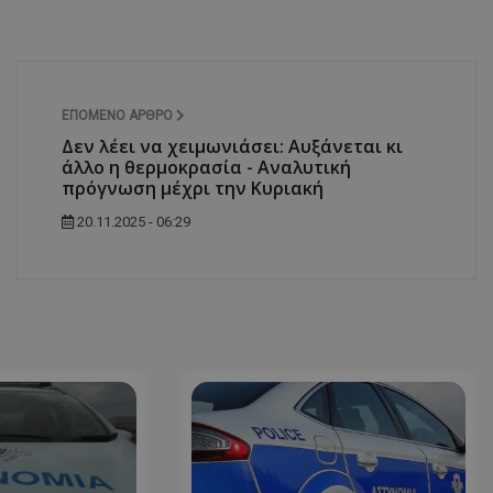
δευτερόλεπτα
για τη διάκρισ
.twitter.com
και ρομπότ. Αυτ
για τον ιστότοπ
κάνει έγκυρες α
τη χρήση του ι
d
συνεδρία
Αυτό το cookie 
Microsoft Corporation
Doubleclick και
lifenewscy.tothemaonline.com
ΕΠΌΜΕΝΟ ΆΡΘΡΟ
πληροφορίες σχ
Δεν λέει να χειμωνιάσει: Αυξάνεται κι
με τον οποίο ο 
χρησιμοποιεί το
άλλο η θερμοκρασία - Αναλυτική
τυχόν διαφημίσ
πρόγνωση μέχρι την Κυριακή
έχει δει ο τελικ
επισκεφθεί τον 
20.11.2025 - 06:29
.tiktok.com
1 εβδομάδα 3
Αυτό το cookie 
μέρες
για σκοπούς τα
ασφάλειας, εξα
χρήστες παραμέ
και τα δεδομένα
εξασφαλισμένα
περιηγούνται μ
ιστοσελίδας ή 
τις υπηρεσίες τ
nt
4 εβδομάδες
Αυτό το cookie 
CookieScript
2 μέρες
από την υπηρεσί
www.tothemaonline.com
Script.com για 
προτιμήσεις συ
επισκέπτη Είναι
banner cookie 
να λειτουργεί σ