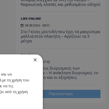
Ναρκωτικά, κλοπές και μεθυσμένοι οδηγοί
LIKE ONLINE
08.08.2026 - 08:01
Στο Γκίνες μία Ινδή που έχει τα μακρύτερα
μαλλιά στον πλανήτη – Αγγίζουν τα 3
μέτρα
ΠΟΛΙΤΙΚΗ
×
08.08.2026 - 07:52
«Φωτιά» στους διορισμούς των
ημικρατικών – Η ανάκληση διορισμού, το
 και να
ασυμβίβαστο και οι εξηγήσεις
 με τη χρήση του
ι να τις
ει από τη χρήση
Περισσότερα