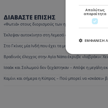
Απολύτως
απαραίτητα
ΔΙΑΒΑΣΤΕ ΕΠΙΣΗΣ
«Φωτιά» στους διορισμούς των ημικρατικών – Η ανάκλη
Έκλεψαν αυτοκίνητο στη Λεμεσό αλλά δεν πήγαν μακριά
ΕΜΦΆΝΙΣΗ 
Στο Γκίνες μία Ινδή που έχει τα μακρύτερα μαλλιά στον 
Βραδινός έλεγχος στην Αγία Νάπα έκρυβε «λαβράκι»: Χε
Απολύτω
Ισαάκ και Σολωμού δεν ξεχάστηκαν – Απόψε η μεγάλη 
Τα απολύτως απαραί
διαχείριση λογαρια
Καμίνι και σήμερα η Κύπρος – Πού μπορεί να «σκάσει» 
Ονοματεπώνυμο
usprivacy