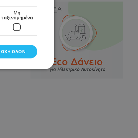
Μη
ταξινομημένα
ΔΟΧΉ ΌΛΩΝ
νομημένα
στη και τη
τητα cookies.
αποθηκεύει το
θεσης του χρήστη
 παρακολούθηση και
τα σύμφωνα με τον
ρρήτου των
ειών.