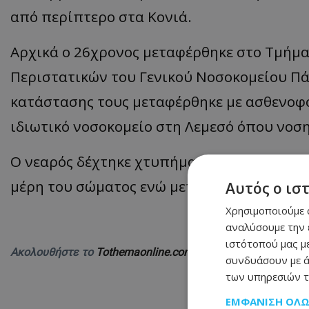
από περίπτερο στα Κονιά.
Αρχικά ο 26χρονος μεταφέρθηκε στο Τμήμ
Περιστατικών του Γενικού Νοσοκομείου Πά
κατάστασης τους μεταφέρθηκε με ασθενοφό
ιδιωτικό νοσοκομείο στη Λεμεσό όπου νοση
Ο νεαρός δέχτηκε χτυπήματα με μαχαίρι κ
μέρη του σώματος ενώ μετά το συμβάν ο δ
Αυτός ο ισ
Χρησιμοποιούμε c
αναλύσουμε την 
ιστότοπού μας με
Ακολουθήστε το
Tothemaonline.com στο Google News
και 
συνδυάσουν με ά
των υπηρεσιών τ
ΕΜΦΆΝΙΣΗ ΌΛ