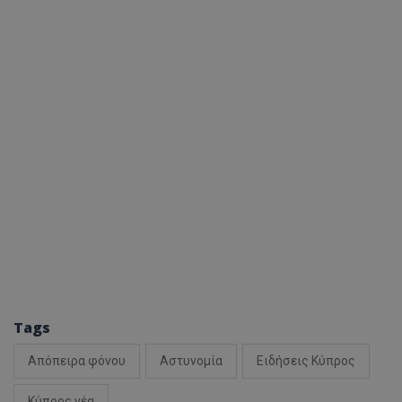
ASP.NET_SessionI
VISITOR_PRIVACY
__cf_bm
Tags
Απόπειρα φόνου
Αστυνομία
Ειδήσεις Κύπρος
__cf_bm
Κύπρος νέα