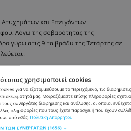
α Ατυχημάτων και Επειγόντων
φου. Λόγω της σοβαρότητας της
ρο γύρω στις 9 το βράδυ της Τετάρτης σε
λεύεται.
αι φέρει διάφορα τραύματα σε διάφορα
ράστης τράπηκε σε φυγή.
τότοπος χρησιμοποιεί cookies
ookies για να εξατομικεύσουμε το περιεχόμενο, τις διαφημίσεις
επισκεψιμότητά μας. Μοιραζόμαστε επίσης πληροφορίες σχετικά
 τους συνεργάτες διαφήμισης και ανάλυσης, οι οποίοι ενδέχετα
μάθετε πρώτοι όλες τις
ειδήσεις
λλες πληροφορίες που τους έχετε παράσχει ή που έχουν συλλέξ
ους από εσάς.
Πολιτική Απορρήτου
ΩΝ ΤΩΝ ΣΥΝΕΡΓΑΤΏΝ
(1656) →