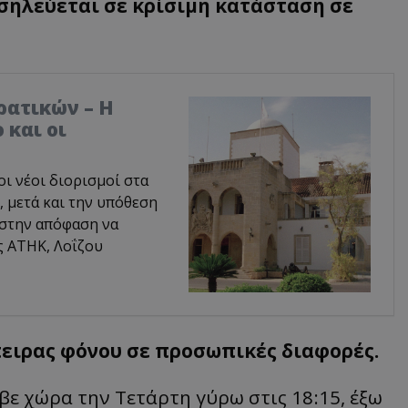
σηλεύεται σε κρίσιμη κατάσταση σε
ρατικών – Η
 και οι
οι νέοι διορισμοί στα
 μετά και την υπόθεση
 στην απόφαση να
ς ΑΤΗΚ, Λοΐζου
πειρας φόνου σε προσωπικές διαφορές.
ε χώρα την Τετάρτη γύρω στις 18:15, έξω