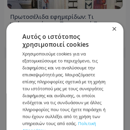
Πρωτοσέλιδα εφημερίδων: Τι
γράφουν σήμερα Παρασκευή 7
×
Αυγούστου
Αυτός ο ιστότοπος
07.08.2026 - 08:12
χρησιμοποιεί cookies
Χρησιμοποιούμε cookies για να
εξατομικεύσουμε το περιεχόμενο, τις
διαφημίσεις και να αναλύσουμε την
επισκεψιμότητά μας. Μοιραζόμαστε
επίσης πληροφορίες σχετικά με τη χρήση
του ιστότοπού μας με τους συνεργάτες
διαφήμισης και ανάλυσης, οι οποίοι
ενδέχεται να τις συνδυάσουν με άλλες
πληροφορίες που τους έχετε παράσχει ή
που έχουν συλλέξει από τη χρήση των
υπηρεσιών τους από εσάς.
Πολιτική