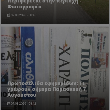
περιφέρεται στην περιοχή -
CookieScriptConsent
CookieScript
Φωτογραφία
www.tothemaonline.com
07.08.2026 - 08:45
usprivacy
.themasports.tothemaonline.co
Πρωτοσέλιδα εφημερίδων: Τι
γράφουν σήμερα Παρασκευή 7
Αυγούστου
07.08.2026 - 08:12