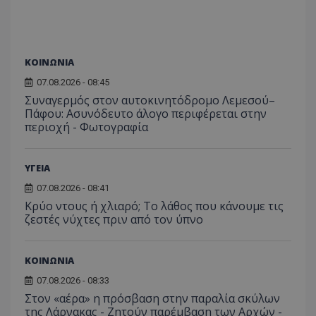
C
1 μήνας
Αυτό τ
Adform
guest_id
1 χρόνος 1
Αυτό
Twitter Inc.
χρησιμ
.adform.net
μήνας
ρυθμ
.twitter.com
για τον
το Tw
προσδι
αναγ
συχνότ
να π
επισκέ
τον 
ΚΟΙΝΩΝΙΑ
τον τρ
του 
οποίο 
07.08.2026 - 08:45
επισκέπ
πρόσβα
Συναγερμός στον αυτοκινητόδρομο Λεμεσού–
ιστοσε
Πάφου: Ασυνόδευτο άλογο περιφέρεται στην
Συλλέγε
για τις
περιοχή - Φωτογραφία
του χρ
ιστοσε
ποιες σ
έχουν 
ΥΓΕΙΑ
_ga_J7RS52TMNC
.tothemaonline.com
1 χρόνος 1
Αυτό τ
07.08.2026 - 08:41
μήνας
χρησιμ
από το
Κρύο ντους ή χλιαρό; Το λάθος που κάνουμε τις
Analyti
ζεστές νύχτες πριν από τον ύπνο
διατήρ
κατάσ
περιόδ
σύνδεσ
ΚΟΙΝΩΝΙΑ
07.08.2026 - 08:33
Στον «αέρα» η πρόσβαση στην παραλία σκύλων
της Λάρνακας - Ζητούν παρέμβαση των Αρχών -