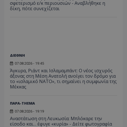
κατάσ
σφετερισμό ε/κ περιουσιών - Αναβλήθηκε η
προβ
περιόδ
ενσω
δίκη, πότε συνεχίζεται
σύνδεσ
βίντε
C
1 μήνας
Αυτό τ
Adform
guest_id
1 χρόνος 1
Αυτό
Twitter Inc.
χρησιμ
.adform.net
μήνας
ρυθμ
.twitter.com
για τον
το Tw
προσδι
αναγ
συχνότ
να π
επισκέ
τον 
τον τρ
του 
οποίο 
επισκέπ
πρόσβα
ΔΙΕΘΝΗ
ιστοσε
Συλλέγε
07.08.2026 - 19:45
για τις
του χρ
Άγκυρα, Ριάντ και Ισλαμαμπάντ: Ο νέος ισχυρός
ιστοσε
άξονας στη Μέση Ανατολή ανοίγει τον δρόμο για
ποιες σ
έχουν 
το «ισλαμικό ΝΑΤΟ», τι σημαίνει η συμφωνία της
Μέκκας
_ga_J7RS52TMNC
.tothemaonline.com
1 χρόνος 1
Αυτό τ
μήνας
χρησιμ
από το
Analyti
ΠΑΡΑ-THEMA
διατήρ
κατάσ
07.08.2026 - 19:19
περιόδ
σύνδεσ
Αναστάτωση στη Λευκωσία: Μπλόκαρε την
είσοδο και… έφυγε «κυρία» - Δείτε φωτογραφία