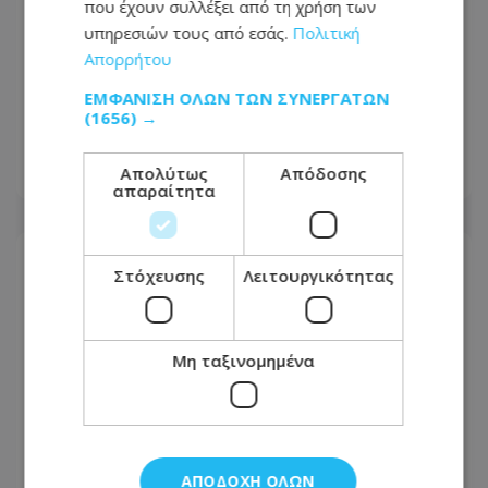
που έχουν συλλέξει από τη χρήση των
υπηρεσιών τους από εσάς.
Πολιτική
Ραγδαίες εξελίξεις με το σοβαρό
Απορρήτου
τροχαίο στη Λευκωσία - Χειροπέδες
ΕΜΦΆΝΙΣΗ ΌΛΩΝ ΤΩΝ ΣΥΝΕΡΓΑΤΏΝ
στην σύζυγο του 27χρονου, κρίσιμες
(1656) →
ώρες για τον 16χρονο
Απολύτως
Απόδοσης
07.08.2026 - 16:46
απαραίτητα
Στόχευσης
Λειτουργικότητας
Μη ταξινομημένα
ΑΠΟΔΟΧΉ ΌΛΩΝ