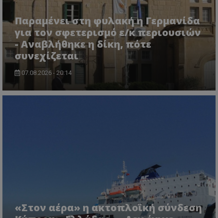
Παραμένει στη φυλακή η Γερμανίδα
για τον σφετερισμό ε/κ περιουσιών
CookieScriptConsent
CookieScript
www.tothemaonline.com
- Αναβλήθηκε η δίκη, πότε
συνεχίζεται
07.08.2026 - 20:14
usprivacy
.themasports.tothemaonline.co
«Στον αέρα» η ακτοπλοϊκή σύνδεση