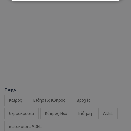
Απολύτως απαραίτητα
Απόδοσης
Στόχευσης
Λειτουργικότητας
Μη ταξινομημένα
Τα απολύτως απαραίτητα cookies επιτρέπουν
βασικές λειτουργίες του ιστότοπου, όπως τη
σύνδεση χρήστη και τη διαχείριση λογαριασμού.
Ο ιστότοπος δεν μπορεί να χρησιμοποιηθεί σωστά
χωρίς τα απολύτως απαραίτητα cookies.
Ονοματεπώνυμο
Προμηθευτής
/
Πεδίο
usprivacy
.lifenewscy.tothemaonline.com
Tags
Καιρός
Ειδήσεις Κύπρος
Βροχές
θερμοκρασία
Κύπρος Νέα
Είδηση
ADEL
κακοκαιρία ADEL