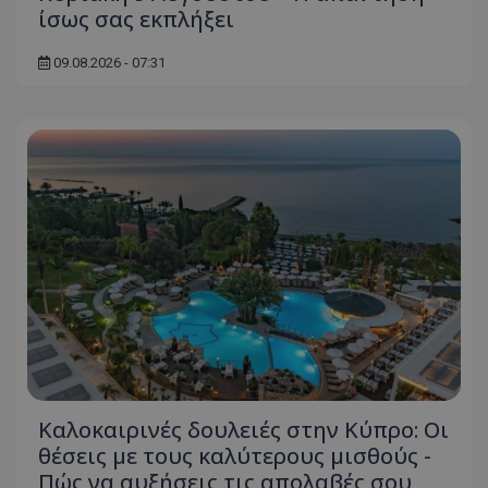
ίσως σας εκπλήξει
09.08.2026 - 07:31
msToken
.tiktok.com
CookieScriptConsent
CookieScript
Καλοκαιρινές δουλειές στην Κύπρο: Οι
www.tothemaonline.com
θέσεις με τους καλύτερους μισθούς -
Πώς να αυξήσεις τις απολαβές σου