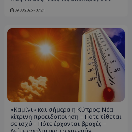
09.08.2026 - 07:21
usprivacy
.themasports.tothemaonline.co
«Καμίνι» και σήμερα η Κύπρος: Νέα
κίτρινη προειδοποίηση – Πότε τίθεται
σε ισχύ – Πότε έρχονται βροχές –
Δείτε αναλυτικά το «μενού»