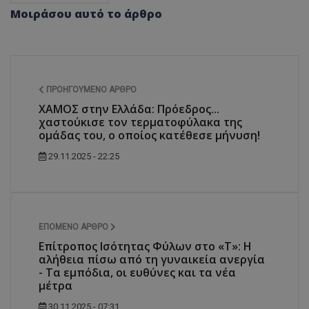
Μοιράσου αυτό το άρθρο
ASP.NET_SessionId
Microsoft Corporation
themasports.tothemaonline.co
ΠΡΟΗΓΟΎΜΕΝΟ ΆΡΘΡΟ
ΧΑΜΟΣ στην Ελλάδα: Πρόεδρος...
χαστούκισε τον τερματοφύλακα της
ομάδας του, ο οποίος κατέθεσε μήνυση!
29.11.2025 - 22:25
VISITOR_PRIVACY_METADATA
YouTube
.youtube.com
ΕΠΌΜΕΝΟ ΆΡΘΡΟ
Επίτροπος Ισότητας Φύλων στο «Τ»: Η
αλήθεια πίσω από τη γυναικεία ανεργία
- Τα εμπόδια, οι ευθύνες και τα νέα
μέτρα
30.11.2025 - 07:31