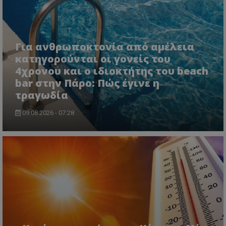
Για ανθρωποκτονία από αμέλεια
κατηγορούνται οι γονείς του
4χρονου και ο ιδιοκτήτης του beach
bar στην Πάρο: Πώς έγινε η
τραγωδία
09.08.2026 - 07:28