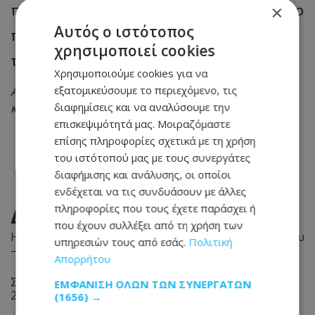
παραμένοντας ωστόσο κοντά και λίγο πιο
×
Αυτός ο ιστότοπος
πάνω από τις μέσες κλιματολογικές τιμές
χρησιμοποιεί cookies
της εποχής.
Χρησιμοποιούμε cookies για να
εξατομικεύσουμε το περιεχόμενο, τις
Ακολουθήστε το
Tothemaonline.com στο Google News
διαφημίσεις και να αναλύσουμε την
και μάθετε πρώτοι όλες τις
ειδήσεις
επισκεψιμότητά μας. Μοιραζόμαστε
επίσης πληροφορίες σχετικά με τη χρήση
του ιστότοπού μας με τους συνεργάτες
διαφήμισης και ανάλυσης, οι οποίοι
ενδέχεται να τις συνδυάσουν με άλλες
πληροφορίες που τους έχετε παράσχει ή
ΔΙΑΒΑΣΤΕ ΕΠΙΣΗΣ
που έχουν συλλέξει από τη χρήση των
Η Ευρώπη θα βυθιστεί στο σκοτάδι στις 12 Αυγούστου
υπηρεσιών τους από εσάς.
Πολιτική
– Έρχεται σπάνιο ουράνιο θέαμα
Απορρήτου
Σοβαρό τροχαίο στη Λάρνακα – Διασωληνωμένη
ΕΜΦΆΝΙΣΗ ΌΛΩΝ ΤΩΝ ΣΥΝΕΡΓΑΤΏΝ
22χρονη στη ΜΕΘ
(1656) →