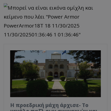
Η προεδρική μάχη άρχισε- Το
μεγάλο παζλ των συμμαχιών και