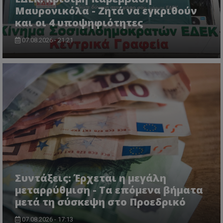
Μαυρονικόλα - Ζητά να εγκριθούν
και οι 4 υποψηφιότητες
ASP.NET_SessionId
Microsoft Corporation
lifenewscy.tothemaonline.com
07.08.2026 - 21:21
msToken
.tiktok.com
Συντάξεις: Έρχεται η μεγάλη
μεταρρύθμιση - Τα επόμενα βήματα
μετά τη σύσκεψη στο Προεδρικό
07.08.2026 - 17:13