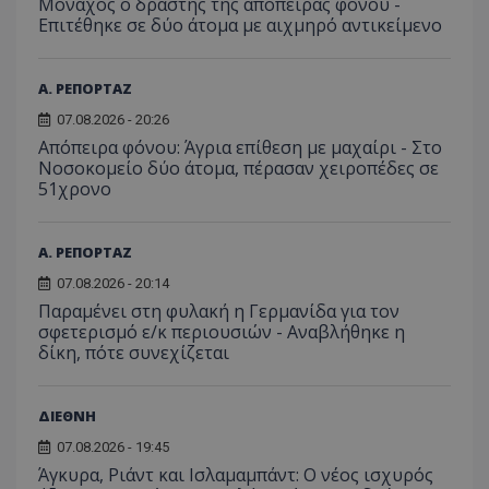
Μοναχός ο δράστης της απόπειρας φόνου -
Analyti
Επιτέθηκε σε δύο άτομα με αιχμηρό αντικείμενο
διατήρ
κατάσ
περιόδ
σύνδεσ
Α. ΡΕΠΟΡΤΑΖ
07.08.2026 - 20:26
Απόπειρα φόνου: Άγρια επίθεση με μαχαίρι - Στο
Νοσοκομείο δύο άτομα, πέρασαν χειροπέδες σε
51χρονο
Α. ΡΕΠΟΡΤΑΖ
07.08.2026 - 20:14
Παραμένει στη φυλακή η Γερμανίδα για τον
σφετερισμό ε/κ περιουσιών - Αναβλήθηκε η
δίκη, πότε συνεχίζεται
ΔΙΕΘΝΗ
07.08.2026 - 19:45
Άγκυρα, Ριάντ και Ισλαμαμπάντ: Ο νέος ισχυρός