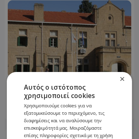
×
Παραμένει στη φυλακή η Γερμανίδα
Αυτός ο ιστότοπος
για τον σφετερισμό ε/κ περιουσιών -
χρησιμοποιεί cookies
Αναβλήθηκε η δίκη, πότε συνεχίζεται
Χρησιμοποιούμε cookies για να
εξατομικεύσουμε το περιεχόμενο, τις
07.08.2026 - 20:14
διαφημίσεις και να αναλύσουμε την
επισκεψιμότητά μας. Μοιραζόμαστε
επίσης πληροφορίες σχετικά με τη χρήση