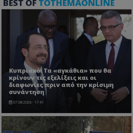
BEST OF
TOTHEMAONLINE
Ονοματεπώνυμο
Προμηθευτής
/
Πεδίο
usprivacy
.lifenewscy.tothemaonline.com
Κυπριακό: Τα «αγκάθια» που θα
κρίνουν τις εξελίξεις και οι
ASP.NET_SessionId
Microsoft Corporation
themasports.tothemaonline.co
διαφωνίες πριν από την κρίσιμη
συνάντηση
07.08.2026 - 17:41