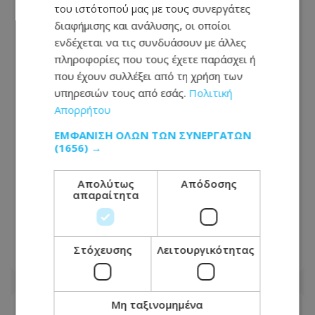
του ιστότοπού μας με τους συνεργάτες
διαφήμισης και ανάλυσης, οι οποίοι
ενδέχεται να τις συνδυάσουν με άλλες
πληροφορίες που τους έχετε παράσχει ή
που έχουν συλλέξει από τη χρήση των
υπηρεσιών τους από εσάς.
Πολιτική
Απορρήτου
ΕΜΦΆΝΙΣΗ ΌΛΩΝ ΤΩΝ ΣΥΝΕΡΓΑΤΏΝ
(1656) →
Ραγδαίες εξελίξεις με το σοβαρό
Απολύτως
Απόδοσης
τροχαίο στη Λευκωσία - Χειροπέδες
απαραίτητα
στην σύζυγο του 27χρονου, κρίσιμες
ώρες για τον 16χρονο
Στόχευσης
Λειτουργικότητας
07.08.2026 - 16:46
Μη ταξινομημένα