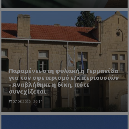
CookieScriptConsent
CookieScript
www.tothemaonline.com
Παραμένει στη φυλακή η Γερμανίδα
για τον σφετερισμό ε/κ περιουσιών
- Αναβλήθηκε η δίκη, πότε
συνεχίζεται
07.08.2026 - 20:14
usprivacy
.themasports.tothemaonline.co