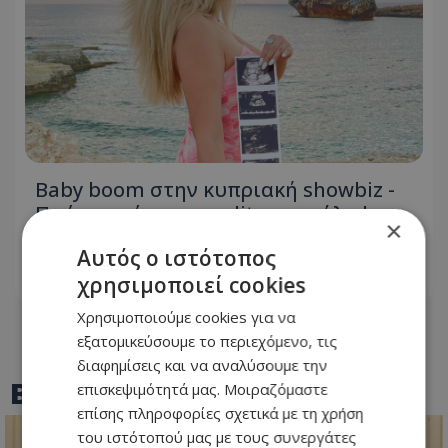
Baby boom στην κυπριακή showbiz -
Πρώην παίκτρια reality αποκάλυψε
×
την εγκυμοσύνη της
Αυτός ο ιστότοπος
05.08.2026 - 09:07
χρησιμοποιεί cookies
Χρησιμοποιούμε cookies για να
εξατομικεύσουμε το περιεχόμενο, τις
διαφημίσεις και να αναλύσουμε την
BEST OF
TOTHEMAONLINE
επισκεψιμότητά μας. Μοιραζόμαστε
επίσης πληροφορίες σχετικά με τη χρήση
του ιστότοπού μας με τους συνεργάτες