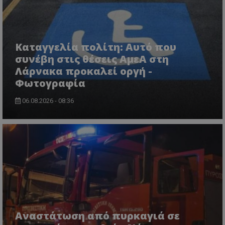
ASP.NET_SessionId
Microsoft Corporation
lifenewscy.tothemaonline.com
Καταγγελία πολίτη: Αυτό που
συνέβη στις θέσεις ΑμεΑ στη
Λάρνακα προκαλεί οργή -
Φωτογραφία
06.08.2026 - 08:36
msToken
.tiktok.com
Αναστάτωση από πυρκαγιά σε