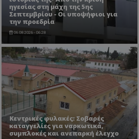
ηγεσίας στη μάχη της 5ης
usprivacy
.lifenewscy.tothemaonline.com
Σεπτεμβρίου - Οι υποψήφιοι για
την προεδρία
06.08.2026 - 06:28
ASP.NET_SessionId
Microsoft Corporation
themasports.tothemaonline.co
Κεντρικές φυλακές: Σοβαρές
καταγγελίες για ναρκωτικά,
συμπλοκές και ανεπαρκή έλεγχο