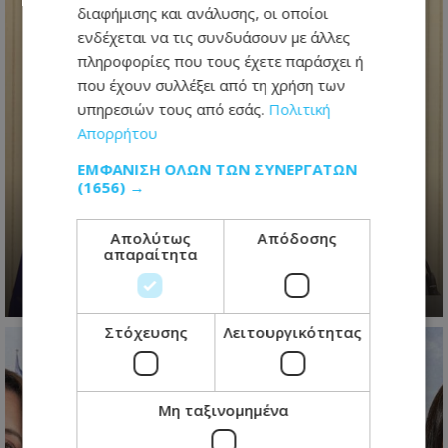
διαφήμισης και ανάλυσης, οι οποίοι
ενδέχεται να τις συνδυάσουν με άλλες
πληροφορίες που τους έχετε παράσχει ή
που έχουν συλλέξει από τη χρήση των
υπηρεσιών τους από εσάς.
Πολιτική
Απορρήτου
ΕΜΦΆΝΙΣΗ ΌΛΩΝ ΤΩΝ ΣΥΝΕΡΓΑΤΏΝ
Ανασχηματισμός με πολιτικά
(1656) →
μηνύματα: Ο Πρόεδρος
Χριστοδουλίδης έθεσε τον πήχη
Απολύτως
Απόδοσης
ψηλά για τη νέα κυβέρνηση
απαραίτητα
06.08.2026 - 09:41
Στόχευσης
Λειτουργικότητας
Μη ταξινομημένα