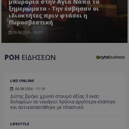
μπυραρία στην Αγία Νάπα τα
ξημερώματα - Την έσβησαν οι
ιδιοκτήτες πριν φτάσει η
Πυροσβεστική
06.08.2026 - 08:51
CookieScriptConsent
CookieScript
www.tothemaonline.com
ΡΟΗ
ΕΙΔΗΣΕΩΝ
LIKE ONLINE
06.08.2026 - 11:19
Δύτης βρήκε χρυσό σταυρό αξίας 3 εκατ.
δολαρίων σε ναυάγιο: Χρόνια αργότερα κλάπηκε
και αντικαταστάθηκε με πλαστικό
usprivacy
.themasports.tothemaonline.co
LIFESTYLE