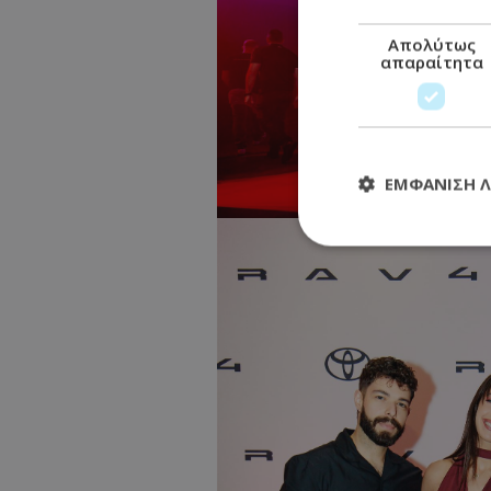
Απολύτως
απαραίτητα
ΕΜΦΆΝΙΣΗ 
Απολύτω
Τα απολύτως απαραί
διαχείριση λογαρια
Ονοματεπώνυμο
usprivacy