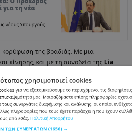
τα: Ο Πρόεδρος
 για τη νέα
υς νέους Υπουργούς
 κορύφωση της βραδιάς. Με μια
ι κίνησης, και με τη συνοδεία της
Lia
ό σε μια στιγμή που συνδύασε τεχνολογία,
τότοπος χρησιμοποιεί cookies
εχίστηκε με networking και cocktail
ookies για να εξατομικεύσουμε το περιεχόμενο, τις διαφημίσεις
ρία να γνωρίσουν από κοντά τις εκδόσεις
επισκεψιμότητά μας. Μοιραζόμαστε επίσης πληροφορίες σχετικά
υσιάστηκαν στον χώρο της εκδήλωσης.
 τους συνεργάτες διαφήμισης και ανάλυσης, οι οποίοι ενδέχετα
λλες πληροφορίες που τους έχετε παράσχει ή που έχουν συλλέξ
ους από εσάς.
Πολιτική Απορρήτου
ΩΝ ΤΩΝ ΣΥΝΕΡΓΑΤΏΝ
(1656) →