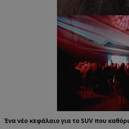
ASP.NET_SessionI
msToken
CookieScriptConse
Ένα νέο κεφάλαιο για το SUV που καθόρ