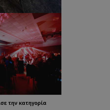
δευτερόλεπτα
για τη διάκρισ
.twitter.com
και ρομπότ. Αυτ
για τον ιστότοπ
κάνει έγκυρες α
τη χρήση του ι
d
συνεδρία
Αυτό το cookie 
Microsoft Corporation
Doubleclick και
lifenewscy.tothemaonline.com
πληροφορίες σχ
με τον οποίο ο 
χρησιμοποιεί το
τυχόν διαφημίσ
έχει δει ο τελικ
επισκεφθεί τον 
.tiktok.com
1 εβδομάδα 3
Αυτό το cookie 
μέρες
για σκοπούς τα
ασφάλειας, εξα
χρήστες παραμέ
και τα δεδομένα
εξασφαλισμένα
περιηγούνται μ
ιστοσελίδας ή 
τις υπηρεσίες τ
nt
4 εβδομάδες
Αυτό το cookie 
CookieScript
2 μέρες
από την υπηρεσί
www.tothemaonline.com
Script.com για 
προτιμήσεις συ
επισκέπτη Είναι
ισε την κατηγορία
banner cookie 
να λειτουργεί σ