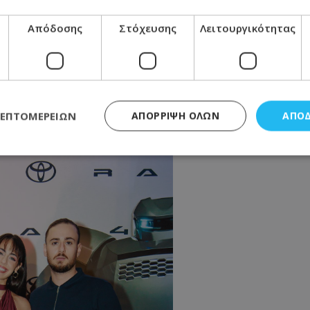
Απόδοσης
Στόχευσης
Λειτουργικότητας
ΛΕΠΤΟΜΕΡΕΙΏΝ
ΑΠΌΡΡΙΨΗ ΌΛΩΝ
ΑΠΟ
ς απαραίτητα
Απόδοσης
Στόχευσης
Λειτουργικότητας
Μη ταξι
τητα cookies επιτρέπουν βασικές λειτουργίες του ιστότοπου, όπως τη σύνδεση χρή
σμού. Ο ιστότοπος δεν μπορεί να χρησιμοποιηθεί σωστά χωρίς τα απολύτως απαραί
Προμηθευτής
/
Πεδίο
Λήξη
Περιγραφή
.lifenewscy.tothemaonline.com
1 χρόνος 3
Αυτό το cookie 
εβδομάδες
κράτος συγκατά
σχετικά με την
την ιδιωτικότη
κανονισμό απο
Ηνωμένων Πολιτ