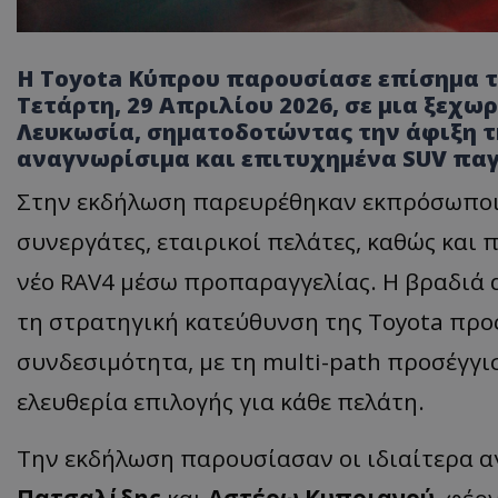
Η Toyota Κύπρου παρουσίασε επίσημα τ
Τετάρτη, 29 Απριλίου 2026, σε μια ξεχωρ
Λευκωσία, σηματοδοτώντας την άφιξη τη
αναγνωρίσιμα και επιτυχημένα SUV πα
Στην εκδήλωση παρευρέθηκαν εκπρόσωποι
συνεργάτες, εταιρικοί πελάτες, καθώς και
νέο RAV4 μέσω προπαραγγελίας. Η βραδιά αν
τη στρατηγική κατεύθυνση της Toyota προς
συνδεσιμότητα, με τη multi-path προσέγγι
ελευθερία επιλογής για κάθε πελάτη.
Την εκδήλωση παρουσίασαν οι ιδιαίτερα α
Πατσαλίδης
και
Αστέρω Κυπριανού
, φέρ