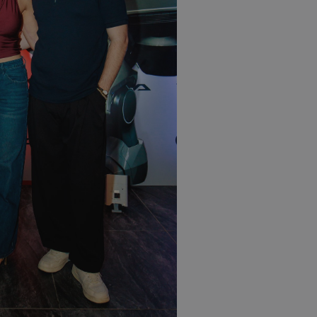
d
συνεδρία
Αυτό το cookie 
Microsoft Corporation
Doubleclick και
themasports.tothemaonline.com
πληροφορίες σχ
με τον οποίο ο 
χρησιμοποιεί το
τυχόν διαφημίσ
έχει δει ο τελικ
επισκεφθεί τον 
_METADATA
5 μήνες 4
Αυτό το cookie 
YouTube
εβδομάδες
για να αποθηκεύ
.youtube.com
συγκατάθεση το
επιλογές απορρ
αλληλεπίδρασή 
ιστοσελίδα. Κα
σχετικά με τη 
επισκέπτη σχετι
πολιτικές και ρ
απορρήτου, εξα
οι προτιμήσεις 
μελλοντικές συν
29 λεπτά 58
Αυτό το cookie 
Cloudflare Inc.
δευτερόλεπτα
για τη διάκρισ
.onesignal.com
και ρομπότ. Αυτ
για τον ιστότοπ
κάνει έγκυρες α
τη χρήση του ι
29 λεπτά 59
Αυτό το cookie 
Cloudflare Inc.