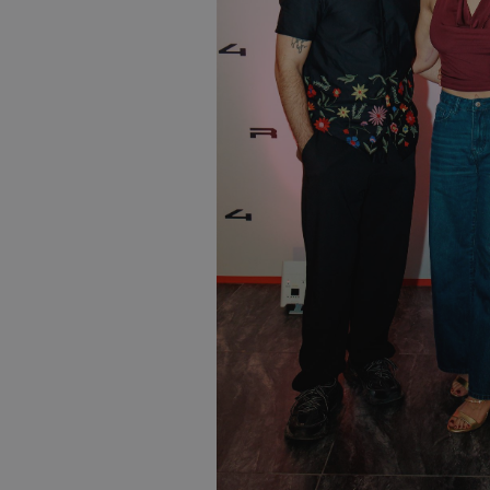
ASP.NET_SessionI
VISITOR_PRIVACY
__cf_bm
__cf_bm