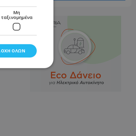
Μη
ταξινομημένα
ΔΟΧΉ ΌΛΩΝ
νομημένα
στη και τη
τητα cookies.
αποθηκεύει το
θεσης του χρήστη
 παρακολούθηση και
τα σύμφωνα με τον
ρρήτου των
ειών.