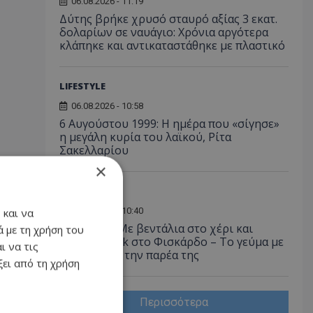
06.08.2026 - 11:19
Δύτης βρήκε χρυσό σταυρό αξίας 3 εκατ.
δολαρίων σε ναυάγιο: Χρόνια αργότερα
κλάπηκε και αντικαταστάθηκε με πλαστικό
LIFESTYLE
06.08.2026 - 10:58
6 Αυγούστου 1999: Η ημέρα που «σίγησε»
η μεγάλη κυρία του λαϊκού, Ρίτα
Σακελλαρίου
×
LIFESTYLE
06.08.2026 - 10:40
 και να
Μενεγάκη: Με βεντάλια στο χέρι και
 με τη χρήση του
summer look στο Φισκάρδο – Το γεύμα με
ι να τις
τον Μάκη & την παρέα της
ει από τη χρήση
Περισσότερα