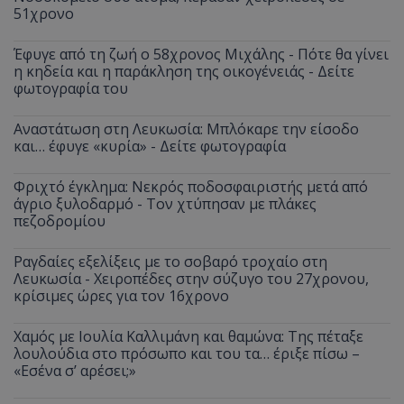
τον 
τον τρ
51χρονο
του 
οποίο 
επισκέπ
πρόσβα
Έφυγε από τη ζωή ο 58χρονος Μιχάλης - Πότε θα γίνει
ιστοσε
η κηδεία και η παράκληση της οικογένειάς - Δείτε
Συλλέγε
για τις
φωτογραφία του
του χρ
ιστοσε
ποιες σ
Αναστάτωση στη Λευκωσία: Μπλόκαρε την είσοδο
έχουν 
και… έφυγε «κυρία» - Δείτε φωτογραφία
_ga_J7RS52TMNC
.tothemaonline.com
1 χρόνος 1
Αυτό τ
μήνας
χρησιμ
Φριχτό έγκλημα: Νεκρός ποδοσφαιριστής μετά από
από το
Analyti
άγριο ξυλοδαρμό - Τον χτύπησαν με πλάκες
διατήρ
πεζοδρομίου
κατάσ
περιόδ
σύνδεσ
Ραγδαίες εξελίξεις με το σοβαρό τροχαίο στη
Λευκωσία - Χειροπέδες στην σύζυγο του 27χρονου,
κρίσιμες ώρες για τον 16χρονο
Χαμός με Ιουλία Καλλιμάνη και θαμώνα: Της πέταξε
λουλούδια στο πρόσωπο και του τα… έριξε πίσω –
«Εσένα σ’ αρέσει;»