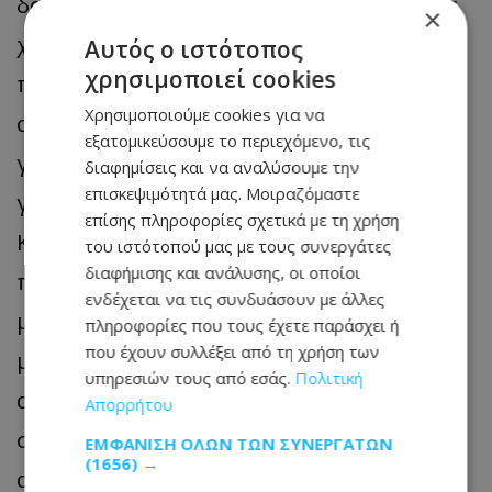
δοθεί μεγαλύτερη έμφαση, όχι μόνο στις
×
χώρες με παρόμοιο τρόπο σκέψης, κάτι
Αυτός ο ιστότοπος
χρησιμοποιεί cookies
που, όπως είπε, ήταν «πολύ σημαντικό»,
Χρησιμοποιούμε cookies για να
αλλά και στη γεωγραφική της γειτονιά,
εξατομικεύσουμε το περιεχόμενο, τις
για παράδειγμα, στη μεσογειακή της
διαφημίσεις και να αναλύσουμε την
επισκεψιμότητά μας. Μοιραζόμαστε
γειτονιά. Στο παρελθόν, είπε, η Ιταλία, η
επίσης πληροφορίες σχετικά με τη χρήση
Κομισιόν και άλλα κράτη μέλη της ΕΕ
του ιστότοπού μας με τους συνεργάτες
διαφήμισης και ανάλυσης, οι οποίοι
προσπαθούσαν να αντιμετωπίσουν τη
ενδέχεται να τις συνδυάσουν με άλλες
μετανάστευση. «Τώρα, κατά τη γνώμη
πληροφορίες που τους έχετε παράσχει ή
που έχουν συλλέξει από τη χρήση των
μου, η πρόκληση είναι να διευρύνουμε
υπηρεσιών τους από εσάς.
Πολιτική
αυτήν την προσέγγιση ώστε να
Απορρήτου
συνδυάσουμε την ασφάλεια, την
ΕΜΦΆΝΙΣΗ ΌΛΩΝ ΤΩΝ ΣΥΝΕΡΓΑΤΏΝ
(1656) →
ανάπτυξη, την ενέργεια στη συνεργασία