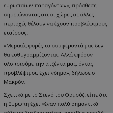
ευρωπαίων παραγόντων», πρόσθεσε,
σημειώνοντας ότι οι χώρες σε άλλες
περιοχές θέλουν να έχουν προβλέψιμους
εταίρους.
«Μερικές φορές τα συμφέροντά μας δεν
θα ευθυγραμμίζονται. Αλλά εφόσον
υλοποιούμε την ατζέντα μας, όντας
__cf_bm
Cloudflare Inc.
.onesignal.com
προβλέψιμοι, έχει νόημα», δήλωσε ο
Μακρόν.
Σχετικά με το Στενό του Ορμούζ, είπε ότι
η Ευρώπη έχει «έναν πολύ σημαντικό
ρόλο να διαδραματίσει, ακριβώς επειδή