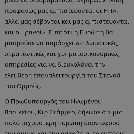
προφανώς μας εμπιστεύονται οι ΗΠΑ,
__cf_bm
Cloudflare Inc.
.twitter.com
αλλά μας σέβονται και μας εμπιστεύονται
και οι Ιρανοί». Είπε ότι η Ευρώπη θα
μπορούσε να παράσχει διπλωματικές,
στρατιωτικές και χρηματοοικονομικές
υπηρεσίες για να διευκολύνει την
ελεύθερη επαναλειτουργία του Στενού
ASP.NET_SessionId
Microsoft Corporation
του Ορμούζ.
lifenewscy.tothemaonline.com
Ο Πρωθυπουργός του Ηνωμένου
Βασιλείου, Κιρ Στάρμερ, δήλωσε ότι μια
πολύ ισχυρότερη Ευρώπη όσον αφορά
την άμυνα και την ασφάλεια, το εμπόριο