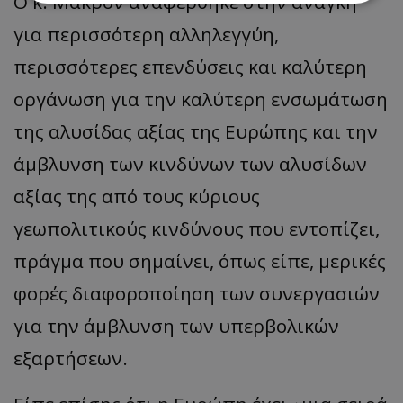
Ο κ. Μακρόν αναφέρθηκε στην ανάγκη
για περισσότερη αλληλεγγύη,
Απολύτως απαραίτητα
Απόδοσης
περισσότερες επενδύσεις και καλύτερη
Στόχευσης
Λειτουργικότητας
Μη ταξινομημένα
οργάνωση για την καλύτερη ενσωμάτωση
Τα απολύτως απαραίτητα cookies επιτρέπουν
της αλυσίδας αξίας της Ευρώπης και την
βασικές λειτουργίες του ιστότοπου, όπως τη
σύνδεση χρήστη και τη διαχείριση λογαριασμού.
άμβλυνση των κινδύνων των αλυσίδων
Ο ιστότοπος δεν μπορεί να χρησιμοποιηθεί σωστά
χωρίς τα απολύτως απαραίτητα cookies.
αξίας της από τους κύριους
Ονοματεπώνυμο
Προμηθευτής
/
Πεδίο
γεωπολιτικούς κινδύνους που εντοπίζει,
usprivacy
.lifenewscy.tothemaonline.com
πράγμα που σημαίνει, όπως είπε, μερικές
φορές διαφοροποίηση των συνεργασιών
για την άμβλυνση των υπερβολικών
εξαρτήσεων.