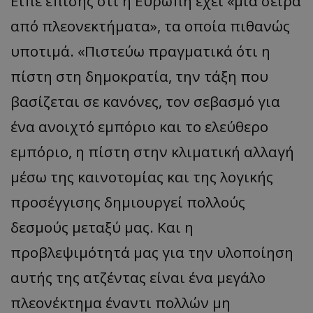
Είπε επίσης ότι η Ευρώπη έχει «μια σειρά
ASP.NET_SessionId
Microsoft Corporation
από πλεονεκτήματα», τα οποία πιθανώς
themasports.tothemaonline.co
υποτιμά. «Πιστεύω πραγματικά ότι η
πίστη στη δημοκρατία, την τάξη που
βασίζεται σε κανόνες, τον σεβασμό για
ένα ανοιχτό εμπόριο και το ελεύθερο
εμπόριο, η πίστη στην κλιματική αλλαγή
μέσω της καινοτομίας και της λογικής
προσέγγισης δημιουργεί πολλούς
VISITOR_PRIVACY_METADATA
YouTube
δεσμούς μεταξύ μας. Και η
.youtube.com
προβλεψιμότητά μας για την υλοποίηση
αυτής της ατζέντας είναι ένα μεγάλο
πλεονέκτημα έναντι πολλών μη