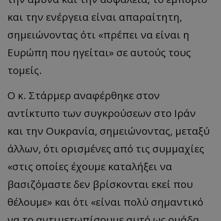
και την ενέργεια είναι απαραίτητη,
σημειώνοντας ότι «πρέπει να είναι η
msToken
.tiktok.com
Ευρώπη που ηγείται» σε αυτούς τους
τομείς.
Ο κ. Στάρμερ αναφέρθηκε στον
αντίκτυπο των συγκρούσεων στο Ιράν
και την Ουκρανία, σημειώνοντας, μεταξύ
άλλων, ότι ορισμένες από τις συμμαχίες
«στις οποίες έχουμε καταλήξει να
βασιζόμαστε δεν βρίσκονται εκεί που
CookieScriptConsent
CookieScript
www.tothemaonline.com
θέλουμε» και ότι «είναι πολύ σημαντικό
να το αντιμετωπίσουμε αυτό ως ομάδα