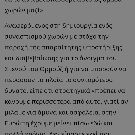
χωρών μαζί».
Αναφερόμενος στη δημιουργία ενός
συνασπισμού χωρών με στόχο την
παροχή της απαραίτητης υποστήριξης
usprivacy
.themasports.tothemaonline.co
και διαβεβαίωσης για το άνοιγμα του
Στενού του Ορμούζ ή για να μπορούν να
περάσουν τα πλοία το συντομότερο
δυνατό, είπε ότι στρατηγικά «πρέπει να
κάνουμε περισσότερα από αυτό, γιατί αν
μιλάμε για άμυνα και ασφάλεια, στην
Ευρώπη έχουμε μείνει πίσω εδώ και
πολλά χρόνια. Δεν είμαστε εκεί που