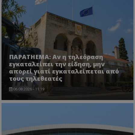
CookieScriptConsent
CookieScript
www.tothemaonline.com
ΠΑΡΑTHEMA: Αν η τηλεόραση
εγκαταλείπει την είδηση, μην
απορεί γιατί εγκαταλείπεται από
τους τηλεθεατές
06.08.2026 - 11:19
usprivacy
.themasports.tothemaonline.co