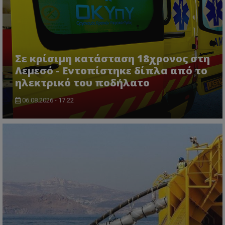
VISITOR_PRIVACY_METADATA
YouTube
.youtube.com
Σε κρίσιμη κατάσταση 18χρονος στη
Λεμεσό - Εντοπίστηκε δίπλα από το
ηλεκτρικό του ποδήλατο
06.08.2026 - 17:22
__cf_bm