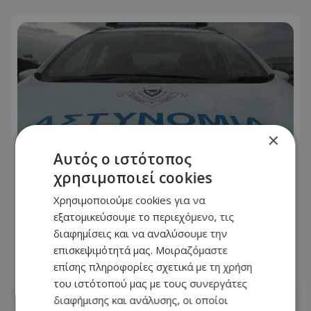
×
Αυτός ο ιστότοπος
χρησιμοποιεί cookies
Χρησιμοποιούμε cookies για να
Προσοχή: Αυτούς ψάχνουν για
εξατομικεύσουμε το περιεχόμενο, τις
διάρρηξη και κλοπή κατοικίας στη
διαφημίσεις και να αναλύσουμε την
Λεμεσό - Δείτε φωτογραφίες
επισκεψιμότητά μας. Μοιραζόμαστε
επίσης πληροφορίες σχετικά με τη χρήση
06.08.2026 - 12:18
του ιστότοπού μας με τους συνεργάτες
διαφήμισης και ανάλυσης, οι οποίοι