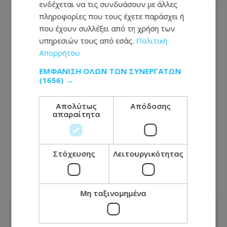
ενδέχεται να τις συνδυάσουν με άλλες
πληροφορίες που τους έχετε παράσχει ή
που έχουν συλλέξει από τη χρήση των
υπηρεσιών τους από εσάς.
Πολιτική
Απορρήτου
ΕΜΦΆΝΙΣΗ ΌΛΩΝ ΤΩΝ ΣΥΝΕΡΓΑΤΏΝ
(1656) →
Απολύτως
Απόδοσης
απαραίτητα
Κεντρικές φυλακές: Σοβαρές
Στόχευσης
Λειτουργικότητας
καταγγελίες για ναρκωτικά,
συμπλοκές και ανεπαρκή έλεγχο
06.08.2026 - 10:18
Μη ταξινομημένα