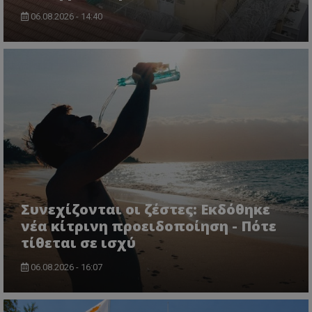
ASP.NET_SessionId
Microsoft Corporation
lifenewscy.tothemaonline.com
06.08.2026 - 14:40
msToken
.tiktok.com
Συνεχίζονται οι ζέστες: Εκδόθηκε
νέα κίτρινη προειδοποίηση - Πότε
τίθεται σε ισχύ
06.08.2026 - 16:07