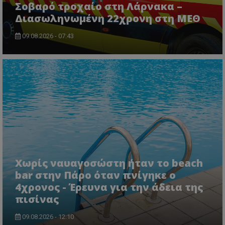
Σοβαρό τροχαίο στη Λάρνακα –
Διασωληνωμένη 22χρονη στη ΜΕΘ
09.08.2026 - 07:43
msToken
.tiktok.com
Χωρίς ναυαγοσώστη ήταν το beach
bar στην Πάρο όταν πνίγηκε ο
4χρονος - Έρευνα για την άδεια της
πισίνας
09.08.2026 - 12:10