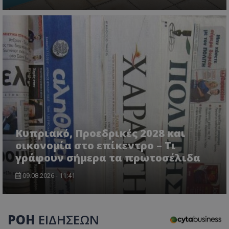
CookieScriptConsent
CookieScript
www.tothemaonline.com
Κυπριακό, Προεδρικές 2028 και
usprivacy
.themasports.tothemaonline.co
οικονομία στο επίκεντρο – Τι
γράφουν σήμερα τα πρωτοσέλιδα
09.08.2026 - 11:41
ΡΟΗ
ΕΙΔΗΣΕΩΝ