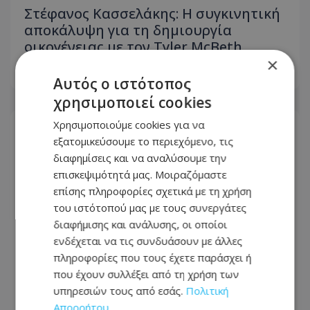
Στέφανος Κασσελάκης: Η συγκινητική
αποκάλυψη για τη δηµιουργία
οικογένειας με τον Tyler McBeth
×
08.08.2026 - 15:12
Αυτός ο ιστότοπος
χρησιμοποιεί cookies
Χρησιμοποιούμε cookies για να
εξατομικεύσουμε το περιεχόμενο, τις
διαφημίσεις και να αναλύσουμε την
επισκεψιμότητά μας. Μοιραζόμαστε
επίσης πληροφορίες σχετικά με τη χρήση
του ιστότοπού μας με τους συνεργάτες
διαφήμισης και ανάλυσης, οι οποίοι
ενδέχεται να τις συνδυάσουν με άλλες
πληροφορίες που τους έχετε παράσχει ή
που έχουν συλλέξει από τη χρήση των
υπηρεσιών τους από εσάς.
Πολιτική
Αυτά είναι τα πιο ελκυστικά ζώδια
Απορρήτου