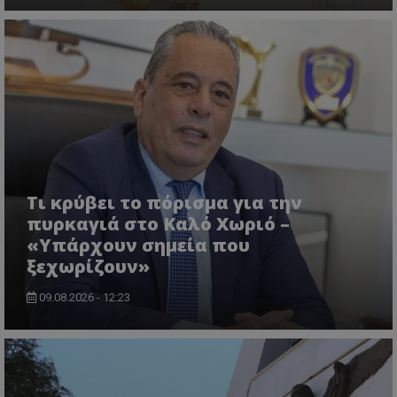
ASP.NET_SessionId
Microsoft Corporation
themasports.tothemaonline.co
Τι κρύβει το πόρισμα για την
πυρκαγιά στο Καλό Χωριό –
«Υπάρχουν σημεία που
ξεχωρίζουν»
09.08.2026 - 12:23
VISITOR_PRIVACY_METADATA
YouTube
.youtube.com