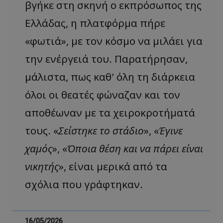
τον 
βγήκε στη σκηνή ο εκπρόσωπος της
τον τρ
του 
οποίο 
επισκέπ
Ελλάδας, η πλατφόρμα πήρε
πρόσβα
ιστοσε
«φωτιά», με τον κόσμο να μιλάει για
Συλλέγε
για τις
του χρ
την ενέργειά του. Παρατήρησαν,
ιστοσε
ποιες σ
μάλιστα, πως καθ' όλη τη διάρκεια
έχουν 
_ga_J7RS52TMNC
.tothemaonline.com
1 χρόνος 1
Αυτό τ
όλοι οι θεατές φώναζαν και τον
μήνας
χρησιμ
από το
Analyti
αποθέωναν με τα χειροκροτήματά
διατήρ
κατάσ
τους. «
Σείστηκε το στάδιο
», «
Έγινε
περιόδ
σύνδεσ
χαμός
», «
Όποια θέση και να πάρει είναι
νικητής
», είναι μερικά από τα
σχόλια που γράφτηκαν.
16/05/2026