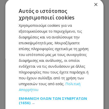
6. Ελλάδα: Akylas,
×
«Ferto»
Αυτός ο ιστότοπος
7. Ουκρανία: LELÉKA,
χρησιμοποιεί cookies
«Ridnym»
Χρησιμοποιούμε cookies για να
8. Αυστραλία: Delta
εξατομικεύσουμε το περιεχόμενο, τις
διαφημίσεις και να αναλύσουμε την
Goodrem, «Eclipse»
επισκεψιμότητά μας. Μοιραζόμαστε
9. Σερβία: LAVINA, «Kraj
επίσης πληροφορίες σχετικά με τη χρήση
Mene»
του ιστότοπού μας με τους συνεργάτες
διαφήμισης και ανάλυσης, οι οποίοι
10. Μάλτα: AIDAN,
ενδέχεται να τις συνδυάσουν με άλλες
«Bella»
πληροφορίες που τους έχετε παράσχει ή
που έχουν συλλέξει από τη χρήση των
11. Τσεχία: Daniel Zizka,
υπηρεσιών τους από εσάς.
Πολιτική
«CROSSROADS»
Απορρήτου
12. Βουλγαρία: DARA,
ΕΜΦΆΝΙΣΗ ΌΛΩΝ ΤΩΝ ΣΥΝΕΡΓΑΤΏΝ
«Bangaranga»
(1656) →