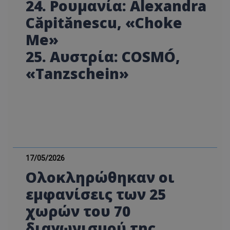
24. Ρουμανία: Alexandra
ASP.NET_SessionId
Microsoft Corporation
Căpitănescu, «Choke
themasports.tothemaonline.co
Me»
25. Αυστρία: COSMÓ,
«Tanzschein»
VISITOR_PRIVACY_METADATA
YouTube
17/05/2026
.youtube.com
Ολοκληρώθηκαν οι
εμφανίσεις των 25
χωρών του 70
διαγωνισμού της