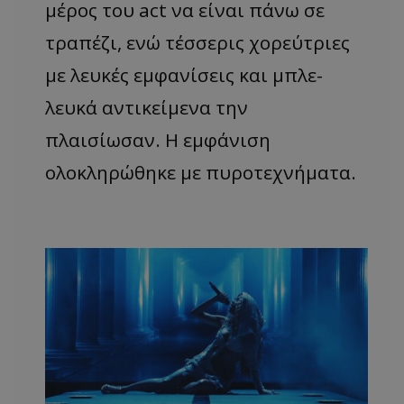
μέρος του act να είναι πάνω σε
τραπέζι, ενώ τέσσερις χορεύτριες
με λευκές εμφανίσεις και μπλε-
msToken
.tiktok.com
λευκά αντικείμενα την
πλαισίωσαν. Η εμφάνιση
ολοκληρώθηκε με πυροτεχνήματα.
CookieScriptConsent
CookieScript
www.tothemaonline.com