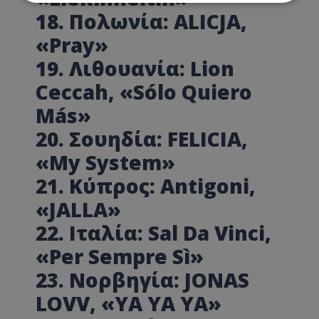
18. Πολωνία: ALICJA,
Απολύτως απαραίτητα
Απόδοσης
«Pray»
Στόχευσης
Λειτουργικότητας
19. Λιθουανία: Lion
Μη ταξινομημένα
Ceccah, «Sólo Quiero
Τα απολύτως απαραίτητα cookies επιτρέπουν
Más»
βασικές λειτουργίες του ιστότοπου, όπως τη
σύνδεση χρήστη και τη διαχείριση λογαριασμού.
20. Σουηδία: FELICIA,
Ο ιστότοπος δεν μπορεί να χρησιμοποιηθεί σωστά
χωρίς τα απολύτως απαραίτητα cookies.
«My System»
Ονοματεπώνυμο
Προμηθευτής
/
Πεδίο
21. Κύπρος: Antigoni,
usprivacy
.lifenewscy.tothemaonline.com
«JALLA»
22. Ιταλία: Sal Da Vinci,
«Per Sempre Sì»
23. Νορβηγία: JONAS
LOVV, «YA YA YA»