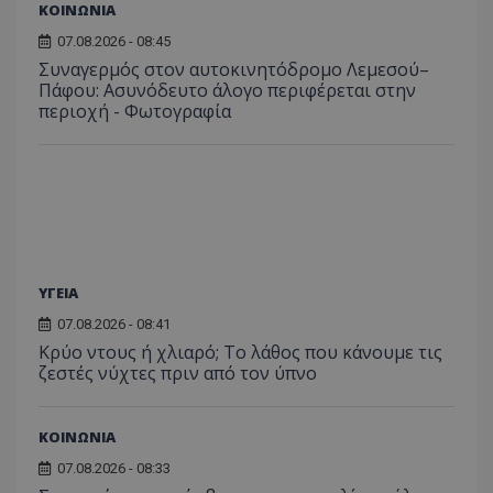
για ν
ΚΟΙΝΩΝΙΑ
ανάλυση των
διατήρ
παρα
επιδόσεων.
κατάσ
προβ
07.08.2026 - 08:45
περιόδ
ενσω
σύνδεσ
Συναγερμός στον αυτοκινητόδρομο Λεμεσού–
βίντε
Πάφου: Ασυνόδευτο άλογο περιφέρεται στην
C
1 μήνας
Αυτό τ
Adform
guest_id
1 χρόνος 1
Αυτό
Twitter Inc.
περιοχή - Φωτογραφία
χρησιμ
.adform.net
μήνας
ρυθμ
.twitter.com
για τον
το Tw
προσδι
αναγ
συχνότ
να π
επισκέ
τον 
τον τρ
του 
οποίο 
επισκέπ
πρόσβα
ιστοσε
Συλλέγε
για τις
ΥΓΕΙΑ
του χρ
ιστοσε
ποιες σ
07.08.2026 - 08:41
έχουν 
Κρύο ντους ή χλιαρό; Το λάθος που κάνουμε τις
ζεστές νύχτες πριν από τον ύπνο
_ga_J7RS52TMNC
.tothemaonline.com
1 χρόνος 1
Αυτό τ
μήνας
χρησιμ
από το
Analyti
διατήρ
ΚΟΙΝΩΝΙΑ
κατάσ
περιόδ
07.08.2026 - 08:33
σύνδεσ