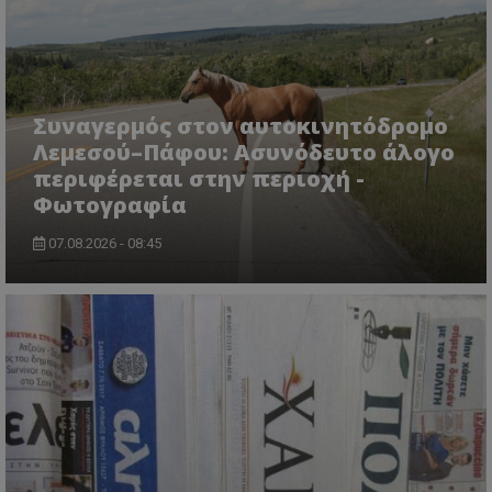
CookieScriptConsent
CookieScript
www.tothemaonline.com
Συναγερμός στον αυτοκινητόδρομο
Λεμεσού–Πάφου: Ασυνόδευτο άλογο
περιφέρεται στην περιοχή -
Φωτογραφία
07.08.2026 - 08:45
usprivacy
.themasports.tothemaonline.co