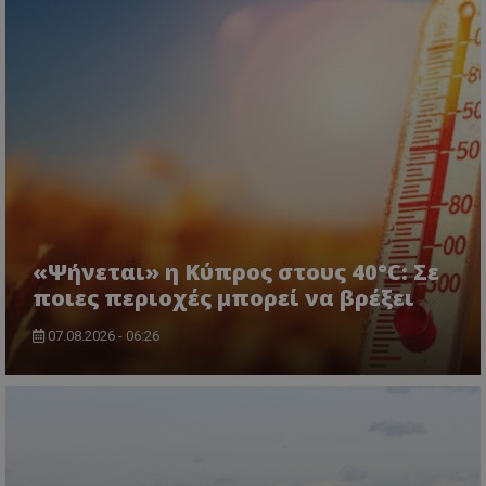
«Ψήνεται» η Κύπρος στους 40°C: Σε
msToken
.tiktok.com
ποιες περιοχές μπορεί να βρέξει
07.08.2026 - 06:26