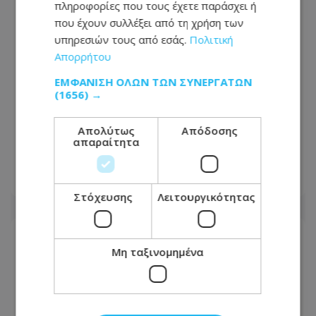
πληροφορίες που τους έχετε παράσχει ή
που έχουν συλλέξει από τη χρήση των
υπηρεσιών τους από εσάς.
Πολιτική
Απορρήτου
ΕΜΦΆΝΙΣΗ ΌΛΩΝ ΤΩΝ ΣΥΝΕΡΓΑΤΏΝ
(1656) →
Απολύτως
Απόδοσης
Πένθος στο ΑΚΕΛ: Βαθιά θλίψη για τον
απαραίτητα
Αντρέα Νικολάου Ρίγκο - Φωτογραφία
07.08.2026 - 08:08
Στόχευσης
Λειτουργικότητας
Μη ταξινομημένα