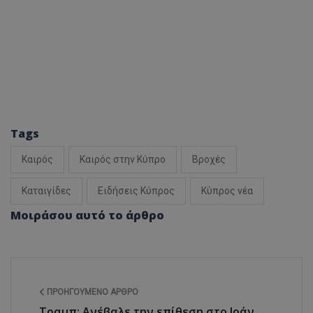
Tags
Καιρός
Καιρός στην Κύπρο
Βροχές
Καταιγίδες
Ειδήσεις Κύπρος
Κύπρος νέα
Μοιράσου αυτό το άρθρο
ΠΡΟΗΓΟΎΜΕΝΟ ΆΡΘΡΟ
Τραμπ: Ανέβαλε την επίθεση στο Ιράν