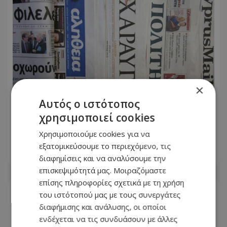
×
Αυτός ο ιστότοπος
Πρωτοσέλιδα εφημερίδων: Τι
χρησιμοποιεί cookies
γράφουν σήμερα Παρασκευή 7
Αυγούστου
Χρησιμοποιούμε cookies για να
εξατομικεύσουμε το περιεχόμενο, τις
07.08.2026 - 08:12
διαφημίσεις και να αναλύσουμε την
επισκεψιμότητά μας. Μοιραζόμαστε
επίσης πληροφορίες σχετικά με τη χρήση
του ιστότοπού μας με τους συνεργάτες
διαφήμισης και ανάλυσης, οι οποίοι
ενδέχεται να τις συνδυάσουν με άλλες