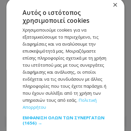
×
Αυτός ο ιστότοπος
χρησιμοποιεί cookies
Χρησιμοποιούμε cookies για να
εξατομικεύσουμε το περιεχόμενο, τις
διαφημίσεις και να αναλύσουμε την
επισκεψιμότητά μας. Μοιραζόμαστε
επίσης πληροφορίες σχετικά με τη χρήση
του ιστότοπού μας με τους συνεργάτες
διαφήμισης και ανάλυσης, οι οποίοι
ενδέχεται να τις συνδυάσουν με άλλες
Αγωνία για τον Charlie και τη Susie:
πληροφορίες που τους έχετε παράσχει ή
Χάθηκαν στο Κίτι και προσφέρεται
που έχουν συλλέξει από τη χρήση των
αμοιβή €1.000
υπηρεσιών τους από εσάς.
Πολιτική
Απορρήτου
08.08.2026 - 13:39
ΕΜΦΆΝΙΣΗ ΌΛΩΝ ΤΩΝ ΣΥΝΕΡΓΑΤΏΝ
(1656) →