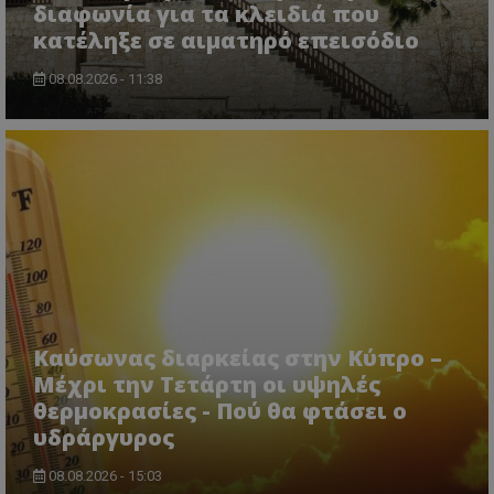
διαφωνία για τα κλειδιά που
κατέληξε σε αιματηρό επεισόδιο
08.08.2026 - 11:38
msToken
.tiktok.com
Καύσωνας διαρκείας στην Κύπρο –
Μέχρι την Τετάρτη οι υψηλές
θερμοκρασίες - Πού θα φτάσει ο
CookieScriptConsent
CookieScript
υδράργυρος
www.tothemaonline.com
08.08.2026 - 15:03