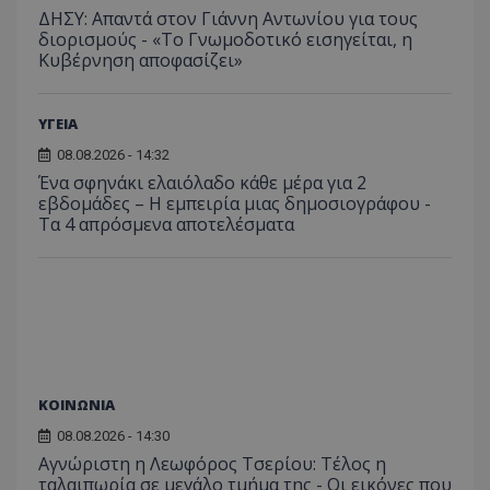
τον τρ
του 
ΔΗΣΥ: Απαντά στον Γιάννη Αντωνίου για τους
οποίο 
διορισμούς - «Το Γνωμοδοτικό εισηγείται, η
επισκέπ
πρόσβα
Κυβέρνηση αποφασίζει»
ιστοσε
Συλλέγε
για τις
του χρ
ΥΓΕΙΑ
ιστοσε
ποιες σ
08.08.2026 - 14:32
έχουν 
Ένα σφηνάκι ελαιόλαδο κάθε μέρα για 2
_ga_J7RS52TMNC
.tothemaonline.com
1 χρόνος 1
Αυτό τ
εβδομάδες – Η εμπειρία μιας δημοσιογράφου -
μήνας
χρησιμ
Τα 4 απρόσμενα αποτελέσματα
από το
Analyti
διατήρ
κατάσ
περιόδ
σύνδεσ
ΚΟΙΝΩΝΙΑ
08.08.2026 - 14:30
Αγνώριστη η Λεωφόρος Τσερίου: Τέλος η
ταλαιπωρία σε μεγάλο τμήμα της - Οι εικόνες που