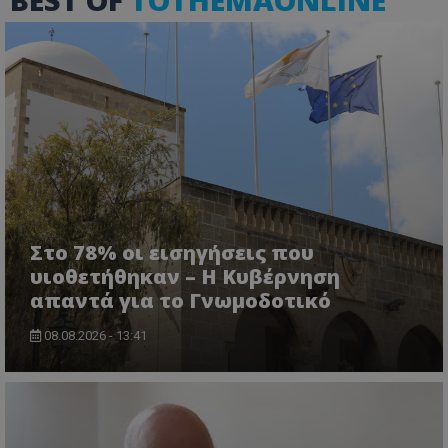
ASP.NET_SessionId
Microsoft Corporation
themasports.tothemaonline.co
Στο 78% οι εισηγήσεις που
υιοθετήθηκαν – Η Κυβέρνηση
απαντά για το Γνωμοδοτικό
VISITOR_PRIVACY_METADATA
YouTube
.youtube.com
08.08.2026 - 13:41