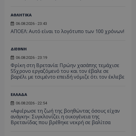
ΑΘΛΗΤΙΚΑ
06.08.2026 - 23:43
ΑΠΟΕΛ: Αυτό είναι το λογότυπο των 100 χρόνων!
ΔΙΕΘΝΗ
06.08.2026 - 23:19
Φρίκη στη Βρετανία: Πρώην χασάπης τεμάχισε
55χρονο εργαζόμενό του και τον έβαλε σε
Προμηθευτής
Ονοματεπώνυμο
Λήξη
Περιγραφή
βαρέλι με τσιμέντο επειδή νόμιζε ότι τον έκλεβε
Προμηθευτής
/
Πεδίο
/
Ονοματεπώνυμο
Λήξη
Περιγραφή
Πεδίο
Προμηθευτής
/
Ονοματεπώνυμο
Λήξη
Περιγ
A_1283
gml-grp.com
2 μήνες 4
Αυτό το cook
Πεδίο
εβδομάδες
χρησιμοποιείτ
mid
1
Αυτό είναι ένα
Meta
ΕΛΛΑΔΑ
την
χρόνος
cookie
_ga_7ZKH09CT69
Platform Inc.
.tothemaonline.com
1 χρόνος 1
Αυτό τ
Προμηθευτής
/
παρακολούθη
Ονοματεπώνυμο
Λήξη
Περι
1
Instagram που
.instagram.com
μήνας
χρησιμ
Πεδίο
της συμπερι
06.08.2026 - 22:54
μήνας
επιτρέπει τη
από το
του χρήστη κ
λειτουργικότητ
Analyti
«Αφιέρωσε τη ζωή της βοηθώντας όσους είχαν
VISITOR_INFO1_LIVE
5 μήνες 4
Αυτό
Google LLC
αλληλεπίδρασ
των κοινωνικών
διατήρ
εβδομάδες
έχει 
.youtube.com
ανάγκη»: Συγκλονίζει η οικογένεια της
την ενίσχυση
μέσων μέσα
κατάσ
από 
εμπειρίας του
στον ιστότοπο.
περιόδ
Βρετανίδας που βρέθηκε νεκρή σε βαλίτσα
για ν
χρήστη ή τη
σύνδεσ
παρα
συλλογή δεδ
προτ
για την ανάλ
_ga_1GFPXQZD17
.tothemaonline.com
1 χρόνος 1
Αυτό τ
χρησ