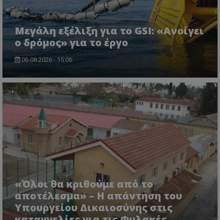
Μεγάλη εξέλιξη για το GSI: «Ανοίγει
ο δρόμος» για το έργο
VISITOR_PRIVACY_METADATA
YouTube
.youtube.com
06.08.2026 - 15:06
«Όλοι θα κριθούμε από το
αποτέλεσμα» – Η απάντηση του
Υπουργείου Δικαιοσύνης στις
καταγγελίες για τις Φυλακές