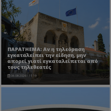
ASP.NET_SessionId
Microsoft Corporation
lifenewscy.tothemaonline.com
ΠΑΡΑTHEMA: Αν η τηλεόραση
εγκαταλείπει την είδηση, μην
απορεί γιατί εγκαταλείπεται από
τους τηλεθεατές
06.08.2026 - 11:19
msToken
.tiktok.com