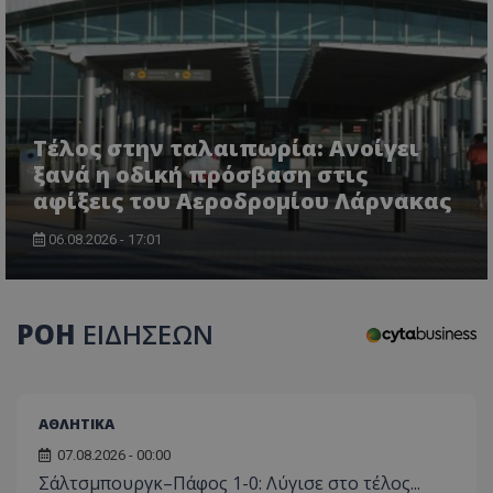
Τέλος στην ταλαιπωρία: Ανοίγει
ξανά η οδική πρόσβαση στις
CookieScriptConsent
CookieScript
www.tothemaonline.com
αφίξεις του Αεροδρομίου Λάρνακας
06.08.2026 - 17:01
ΡΟΗ
ΕΙΔΗΣΕΩΝ
ΑΘΛΗΤΙΚΑ
usprivacy
.themasports.tothemaonline.co
07.08.2026 - 00:00
Σάλτσμπουργκ–Πάφος 1-0: Λύγισε στο τέλος...