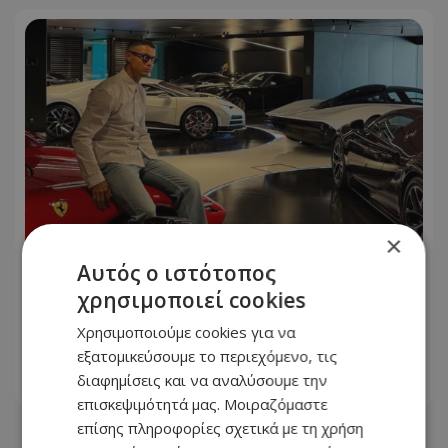
×
Αυτός ο ιστότοπος
Ο Cristiano Ronaldo φωτογραφήθηκε
χρησιμοποιεί cookies
μπροστά από τον στόλο των
Χρησιμοποιούμε cookies για να
πανάκριβων αυτοκινήτων του!
εξατομικεύσουμε το περιεχόμενο, τις
διαφημίσεις και να αναλύσουμε την
06.08.2026 - 09:46
επισκεψιμότητά μας. Μοιραζόμαστε
επίσης πληροφορίες σχετικά με τη χρήση