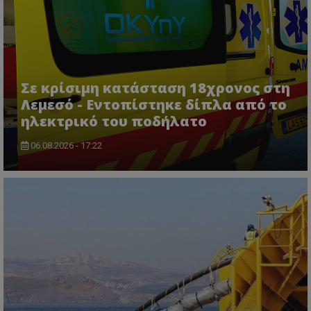
Ονοματεπώνυμο
Προμηθευτής
/
Πεδίο
usprivacy
.lifenewscy.tothemaonline.com
Σε κρίσιμη κατάσταση 18χρονος στη
Λεμεσό - Εντοπίστηκε δίπλα από το
ηλεκτρικό του ποδήλατο
06.08.2026 - 17:22
ASP.NET_SessionId
Microsoft Corporation
themasports.tothemaonline.co