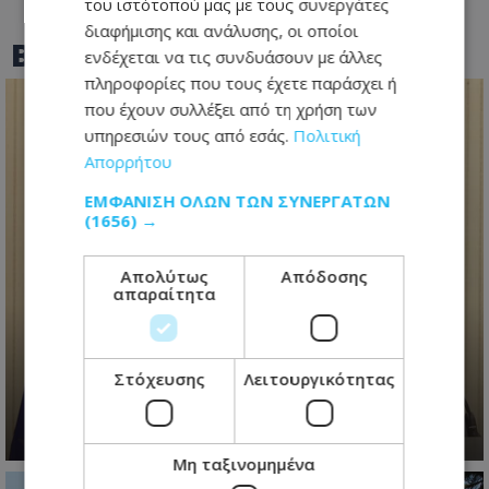
του ιστότοπού μας με τους συνεργάτες
διαφήμισης και ανάλυσης, οι οποίοι
BEST OF
TOTHEMAONLINE
ενδέχεται να τις συνδυάσουν με άλλες
πληροφορίες που τους έχετε παράσχει ή
που έχουν συλλέξει από τη χρήση των
υπηρεσιών τους από εσάς.
Πολιτική
Απορρήτου
ΕΜΦΆΝΙΣΗ ΌΛΩΝ ΤΩΝ ΣΥΝΕΡΓΑΤΏΝ
(1656) →
Απολύτως
Απόδοσης
απαραίτητα
Ανασχηματισμός με πολιτικά
μηνύματα: Ο Πρόεδρος
Χριστοδουλίδης έθεσε τον πήχη
Στόχευσης
Λειτουργικότητας
ψηλά για τη νέα κυβέρνηση
06.08.2026 - 09:41
Μη ταξινομημένα