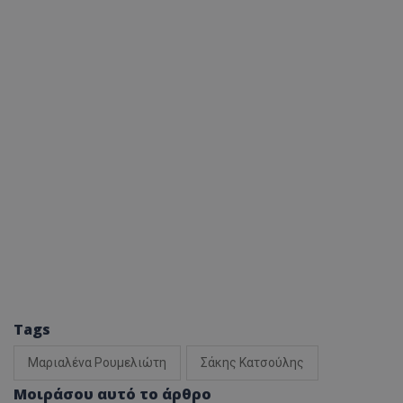
Tags
Μαριαλένα Ρουμελιώτη
Σάκης Κατσούλης
Μοιράσου αυτό το άρθρο