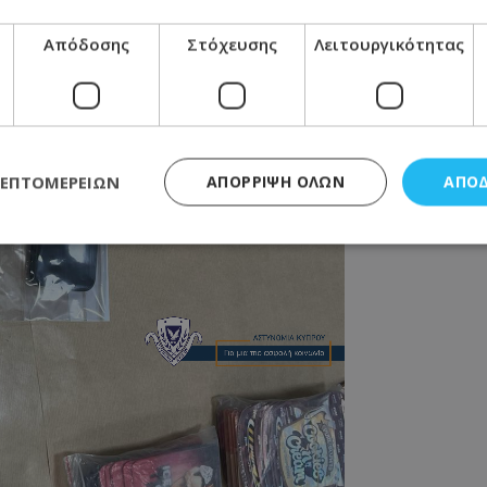
Απόδοσης
Στόχευσης
Λειτουργικότητας
ΛΕΠΤΟΜΕΡΕΙΏΝ
ΑΠΌΡΡΙΨΗ ΌΛΩΝ
ΑΠΟ
ς απαραίτητα
Απόδοσης
Στόχευσης
Λειτουργικότητας
Μη ταξι
τητα cookies επιτρέπουν βασικές λειτουργίες του ιστότοπου, όπως τη σύνδεση χρή
σμού. Ο ιστότοπος δεν μπορεί να χρησιμοποιηθεί σωστά χωρίς τα απολύτως απαραί
Προμηθευτής
/
Πεδίο
Λήξη
Περιγραφή
.lifenewscy.tothemaonline.com
1 χρόνος 3
Αυτό το cookie 
εβδομάδες
κράτος συγκατά
σχετικά με την
την ιδιωτικότη
κανονισμό απο
Ηνωμένων Πολιτ