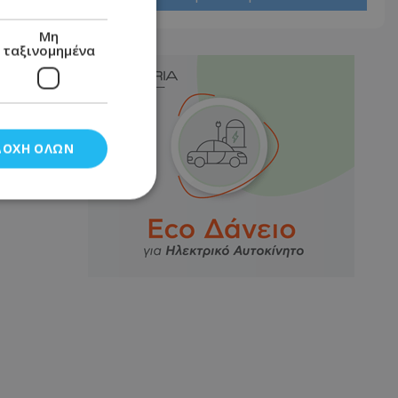
Μη
ταξινομημένα
ΔΟΧΉ ΌΛΩΝ
νομημένα
στη και τη
τητα cookies.
αποθηκεύει το
θεσης του χρήστη
 παρακολούθηση και
τα σύμφωνα με τον
ρρήτου των
ειών.