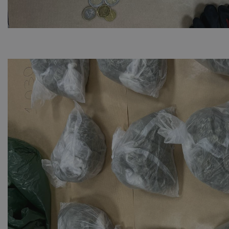
ASP.NET_SessionI
VISITOR_PRIVACY
__cf_bm
__cf_bm