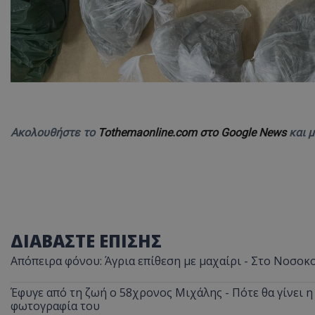
ASP.NET_SessionI
Ακολουθήστε το
Tothemaonline.com στο Google News
και 
msToken
ΔΙΑΒΑΣΤΕ ΕΠΙΣΗΣ
CookieScriptConse
Απόπειρα φόνου: Άγρια επίθεση με μαχαίρι - Στο Νοσοκ
Έφυγε από τη ζωή ο 58χρονος Μιχάλης - Πότε θα γίνει η 
φωτογραφία του