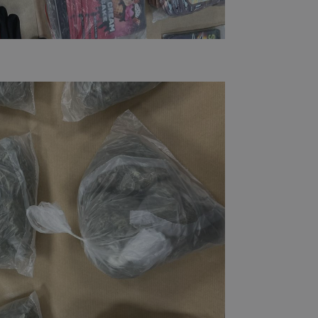
d
συνεδρία
Αυτό το cookie 
Microsoft Corporation
Doubleclick και
themasports.tothemaonline.com
πληροφορίες σχ
με τον οποίο ο 
χρησιμοποιεί το
τυχόν διαφημίσ
έχει δει ο τελικ
επισκεφθεί τον 
_METADATA
5 μήνες 4
Αυτό το cookie 
YouTube
εβδομάδες
για να αποθηκεύ
.youtube.com
συγκατάθεση το
επιλογές απορρ
αλληλεπίδρασή 
ιστοσελίδα. Κα
σχετικά με τη 
επισκέπτη σχετι
πολιτικές και ρ
απορρήτου, εξα
οι προτιμήσεις 
μελλοντικές συν
29 λεπτά 58
Αυτό το cookie 
Cloudflare Inc.
δευτερόλεπτα
για τη διάκρισ
.onesignal.com
και ρομπότ. Αυτ
για τον ιστότοπ
κάνει έγκυρες α
τη χρήση του ι
29 λεπτά 59
Αυτό το cookie 
Cloudflare Inc.