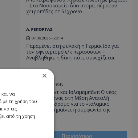
- Στο Νοσοκομείο δύο άτομα, πέρασαν
χειροπέδες σε 51χρονο
Α. ΡΕΠΟΡΤΑΖ
07.08.2026 - 20:14
Παραμένει στη φυλακή η Γερμανίδα για
τον σφετερισμό ε/κ περιουσιών -
Αναβλήθηκε η δίκη, πότε συνεχίζεται
×
ΔΙΕΘΝΗ
07.08.2026 - 19:45
Άγκυρα, Ριάντ και Ισλαμαμπάντ: Ο νέος
 και να
ισχυρός άξονας στη Μέση Ανατολή
 με τη χρήση του
ανοίγει τον δρόμο για το «ισλαμικό
ι να τις
ΝΑΤΟ», τι σημαίνει η συμφωνία της
Μέκκας
ει από τη χρήση
Περισσότερα