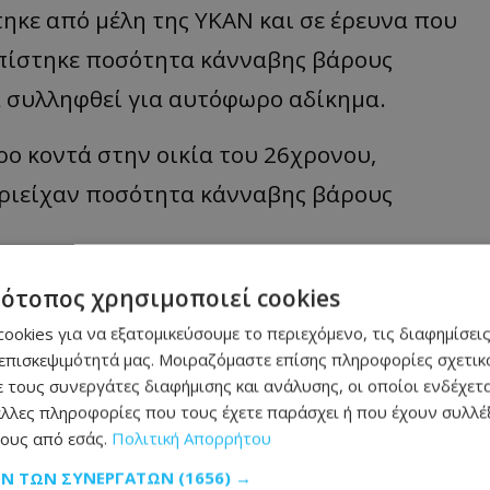
ηκε από μέλη της ΥΚΑΝ και σε έρευνα που
οπίστηκε ποσότητα κάνναβης βάρους
 συλληφθεί για αυτόφωρο αδίκημα.
ρο κοντά στην οικία του 26χρονου,
εριείχαν ποσότητα κάνναβης βάρους
ου, όπου εντοπίστηκαν κρυμμένα στην
τότοπος χρησιμοποιεί cookies
ια, τα οποία περιείχαν ποσότητα κάνναβης
ookies για να εξατομικεύσουμε το περιεχόμενο, τις διαφημίσεις
επισκεψιμότητά μας. Μοιραζόμαστε επίσης πληροφορίες σχετικά
λεσμα τη σύλληψή του για αυτόφωρο
 τους συνεργάτες διαφήμισης και ανάλυσης, οι οποίοι ενδέχετα
λλες πληροφορίες που τους έχετε παράσχει ή που έχουν συλλέξ
ους από εσάς.
Πολιτική Απορρήτου
ετάσεις.
ΩΝ ΤΩΝ ΣΥΝΕΡΓΑΤΏΝ
(1656) →