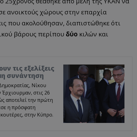
 ο 25χρονος θεάθηκε από μέλη της ΥΚΑΝ να
 σε ανοικτούς χώρους στην επαρχία
εις που ακολούθησαν, διαπιστώθηκε ότι
ικού βάρους περίπου
δύο
κιλών και
υν τις εξελίξεις
ιμη συνάντηση
Δημοκρατίας, Νίκου
 Έρχιουρμαν, στις 26
ώς αποτελεί την πρώτη
εσε η πρόσφατη
κουτέρες, στην Κύπρο.