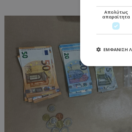
Απολύτως
απαραίτητα
ΕΜΦΆΝΙΣΗ 
Απολύτω
Τα απολύτως απαραί
διαχείριση λογαρια
Ονοματεπώνυμο
usprivacy