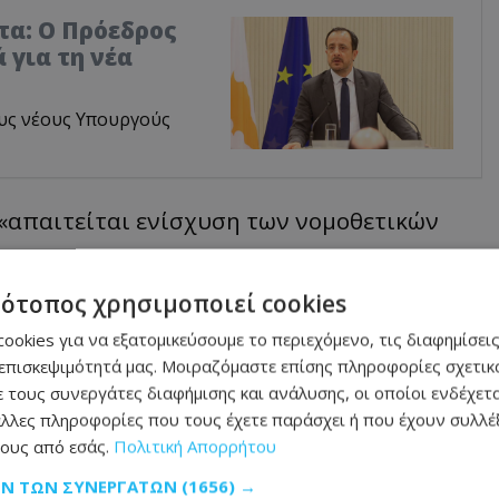
τα: Ο Πρόεδρος
 για τη νέα
υς νέους Υπουργούς
 «απαιτείται ενίσχυση των νομοθετικών
τατεθεί σχετικό νομοσχέδιο στη Βουλή.
βλέπει, μεταξύ άλλων, «την απαγόρευση
τότοπος χρησιμοποιεί cookies
κοπή της παροχής νερού και ρεύματος και
ookies για να εξατομικεύσουμε το περιεχόμενο, τις διαφημίσεις
επισκεψιμότητά μας. Μοιραζόμαστε επίσης πληροφορίες σχετικά
τλο ιδιοκτησίας της οικοδομής, στις
 τους συνεργάτες διαφήμισης και ανάλυσης, οι οποίοι ενδέχετα
ι μέτρα εντός του καθορισμένου χρονικού
λλες πληροφορίες που τους έχετε παράσχει ή που έχουν συλλέξ
ους από εσάς.
Πολιτική Απορρήτου
».
ΩΝ ΤΩΝ ΣΥΝΕΡΓΑΤΏΝ
(1656) →