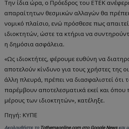
Την ίδια ώρα, ο Πρόεδρος του ΕΤΕΚ ανέφερ
απαραίτητων θεσμικών αλλαγών θα πρέπει
νομικό πλαίσιο, ενώ πρόσθεσε πως απαιτε
ASP.NET_SessionI
ιδιοκτητών, ώστε τα κτήρια να συντηρούντα
η δημόσια ασφάλεια.
«Ως ιδιοκτήτες, φέρουμε ευθύνη να διατηρ
msToken
αποτελούν κίνδυνο για τους χρήστες της ο
άλλη πλευρά, πρέπει να διασφαλιστεί ότι τ
παρέμβουν αποτελεσματικά εκεί και όπου 
μέρους των ιδιοκτητών», κατέληξε.
CookieScriptConse
Πηγή: ΚΥΠΕ
Ακολουθήστε το
Tothemaonline.com στο Google News
και 