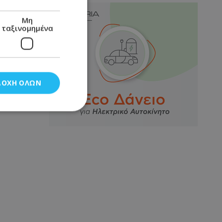
Μη
ταξινομημένα
ΔΟΧΉ ΌΛΩΝ
νομημένα
στη και τη
τητα cookies.
αποθηκεύει το
θεσης του χρήστη
 παρακολούθηση και
τα σύμφωνα με τον
ρρήτου των
ειών.