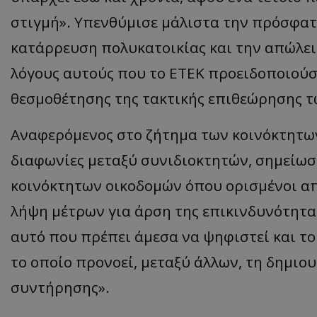
στιγμή». Υπενθύμισε μάλιστα την πρόσφατ
ASP.NET_SessionI
κατάρρευση πολυκατοικίας και την απώλει
λόγους αυτούς που το ΕΤΕΚ προειδοποιούσε
θεσμοθέτησης της τακτικής επιθεώρησης 
VISITOR_PRIVACY
Αναφερόμενος στο ζήτημα των κοινόκτητω
διαφωνίες μεταξύ συνιδιοκτητών, σημείωσε
κοινόκτητων οικοδομών όπου ορισμένοι απ
λήψη μέτρων για άρση της επικινδυνότητας
αυτό που πρέπει άμεσα να ψηφιστεί και το 
__cf_bm
το οποίο προνοεί, μεταξύ άλλων, τη δημιο
συντήρησης».
__cf_bm