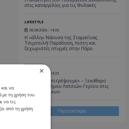
στις καταγγελίες για τις Φυλακές
LIFESTYLE
06.08.2026 - 14:26
Η «άλλη» Νάουσα της Σταματίνας
Τσιμτσιλή! Παράδοση, πίστη και
ξεχωριστές στιγμές στην Πάρο
ΚΟΙΝΩΝΙΑ
×
06.08.2026 - 14:23
«Δεν θα το επιτρέψουμε» – Ξεκάθαρο
«όχι» του Δήμου Λατσιών-Γερίου στις
 και να
δομές ανηλίκων
 με τη χρήση του
ι να τις
ει από τη χρήση
Περισσότερα