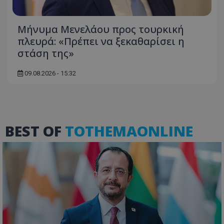
Μήνυμα Μενελάου προς τουρκική
πλευρά: «Πρέπει να ξεκαθαρίσει η
στάση της»
09.08.2026 - 15:32
ASP.NET_SessionId
Microsoft Corporation
themasports.tothemaonline.co
BEST OF
TOTHEMAONLINE