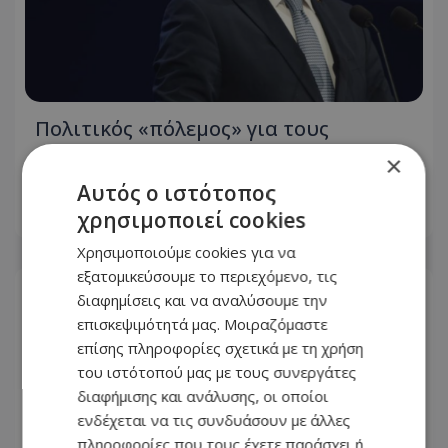
Πολιτικός «πόλεμος» για τους
ημικρατικούς – Το «ΔΗΣΑΚΕΛ» έφερε
×
βροχή ανακοινώσεων
Αυτός ο ιστότοπος
χρησιμοποιεί cookies
09.08.2026 - 21:53
Χρησιμοποιούμε cookies για να
εξατομικεύσουμε το περιεχόμενο, τις
διαφημίσεις και να αναλύσουμε την
επισκεψιμότητά μας. Μοιραζόμαστε
επίσης πληροφορίες σχετικά με τη χρήση
του ιστότοπού μας με τους συνεργάτες
διαφήμισης και ανάλυσης, οι οποίοι
ενδέχεται να τις συνδυάσουν με άλλες
πληροφορίες που τους έχετε παράσχει ή