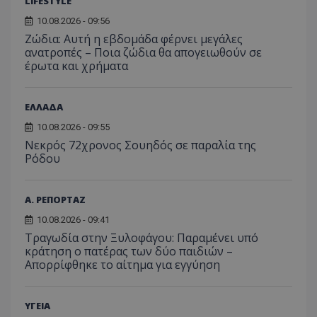
LIFESTYLE
διατήρ
παρα
επιδόσεων.
κατάσ
προβ
περιόδ
10.08.2026 - 09:56
ενσω
σύνδεσ
βίντε
Ζώδια: Αυτή η εβδομάδα φέρνει μεγάλες
ανατροπές – Ποια ζώδια θα απογειωθούν σε
C
1 μήνας
Αυτό τ
Adform
guest_id
1 χρόνος 1
Αυτό
Twitter Inc.
χρησιμ
.adform.net
έρωτα και χρήματα
μήνας
ρυθμ
.twitter.com
για τον
το Tw
προσδι
αναγ
συχνότ
να π
επισκέ
τον 
ΕΛΛΑΔΑ
τον τρ
του 
οποίο 
10.08.2026 - 09:55
επισκέπ
πρόσβα
Νεκρός 72χρονος Σουηδός σε παραλία της
ιστοσε
Ρόδου
Συλλέγε
για τις
του χρ
ιστοσε
Α. ΡΕΠΟΡΤΑΖ
ποιες σ
έχουν 
10.08.2026 - 09:41
_ga_J7RS52TMNC
.tothemaonline.com
1 χρόνος 1
Αυτό τ
Τραγωδία στην Ξυλοφάγου: Παραμένει υπό
μήνας
χρησιμ
κράτηση ο πατέρας των δύο παιδιών –
από το
Analyti
Απορρίφθηκε το αίτημα για εγγύηση
διατήρ
κατάσ
περιόδ
σύνδεσ
ΥΓΕΙΑ