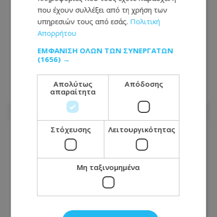
που έχουν συλλέξει από τη χρήση των
υπηρεσιών τους από εσάς.
Πολιτική
Απορρήτου
Νέος γύρος στην κόντρα ΔΗΣΥ –
ΕΜΦΆΝΙΣΗ ΌΛΩΝ ΤΩΝ ΣΥΝΕΡΓΑΤΏΝ
(1656) →
Κυβέρνησης: «Μήπως θέλουν να τους
πούμε και μπράβο;»
Απολύτως
Απόδοσης
απαραίτητα
09.08.2026 - 19:48
Στόχευσης
Λειτουργικότητας
Μη ταξινομημένα