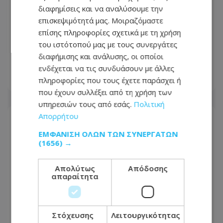
διαφημίσεις και να αναλύσουμε την
επισκεψιμότητά μας. Μοιραζόμαστε
επίσης πληροφορίες σχετικά με τη χρήση
Πώς επηρεάζεται η μπαταρία αν
του ιστότοπού μας με τους συνεργάτες
χρησιμοποιείτε το κινητό ενώ
διαφήμισης και ανάλυσης, οι οποίοι
φορτίζει
ενδέχεται να τις συνδυάσουν με άλλες
πληροφορίες που τους έχετε παράσχει ή
08.08.2026 - 19:00
που έχουν συλλέξει από τη χρήση των
υπηρεσιών τους από εσάς.
Πολιτική
Απορρήτου
ΕΜΦΆΝΙΣΗ ΌΛΩΝ ΤΩΝ ΣΥΝΕΡΓΑΤΏΝ
(1656) →
Απολύτως
Απόδοσης
απαραίτητα
Στόχευσης
Λειτουργικότητας