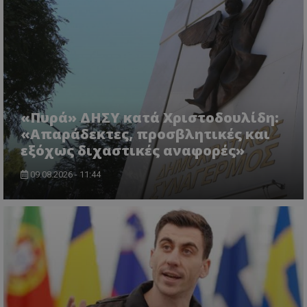
«Πυρά» ΔΗΣΥ κατά Χριστοδουλίδη:
«Απαράδεκτες, προσβλητικές και
εξόχως διχαστικές αναφορές»
CookieScriptConsent
CookieScript
09.08.2026 - 11:44
www.tothemaonline.com