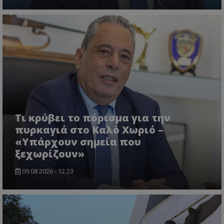
ASP.NET_SessionId
Microsoft Corporation
lifenewscy.tothemaonline.com
Τι κρύβει το πόρισμα για την
πυρκαγιά στο Καλό Χωριό –
«Υπάρχουν σημεία που
ξεχωρίζουν»
09.08.2026 - 12:23
msToken
.tiktok.com