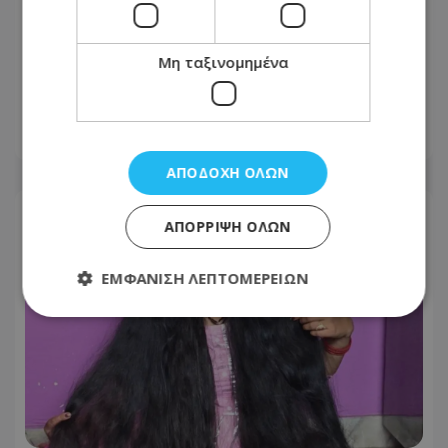
«Βγήκα χάλια!»: Γιατί δεν μας
Μη ταξινομημένα
αρέσουμε στις φωτογραφίες, ενώ οι
άλλοι μάς βλέπουν όμορφους
08.08.2026 - 17:44
ΑΠΟΔΟΧΉ ΌΛΩΝ
ΑΠΌΡΡΙΨΗ ΌΛΩΝ
ΕΜΦΆΝΙΣΗ ΛΕΠΤΟΜΕΡΕΙΏΝ
Απολύτως απαραίτητα
Απόδοσης
Στόχευσης
Λειτουργικότητας
Μη ταξινομημένα