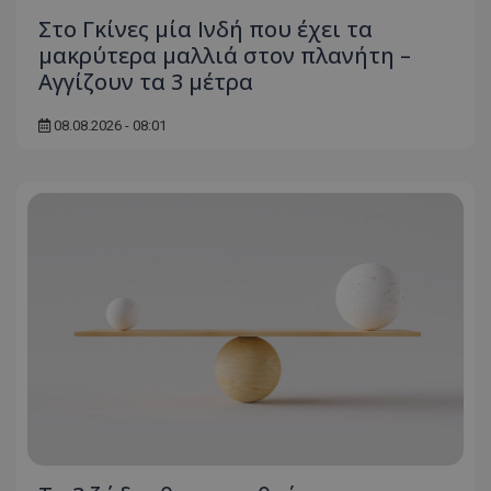
Τα απολύτως απαραίτητα cookies επιτρέπουν
βασικές λειτουργίες του ιστότοπου, όπως τη
Στο Γκίνες μία Ινδή που έχει τα
σύνδεση χρήστη και τη διαχείριση λογαριασμού.
μακρύτερα μαλλιά στον πλανήτη –
Ο ιστότοπος δεν μπορεί να χρησιμοποιηθεί σωστά
χωρίς τα απολύτως απαραίτητα cookies.
Αγγίζουν τα 3 μέτρα
Ονοματεπώνυμο
Προμηθευτής
/
Πεδίο
08.08.2026 - 08:01
usprivacy
.lifenewscy.tothemaonline.com
ASP.NET_SessionId
Microsoft Corporation
themasports.tothemaonline.co