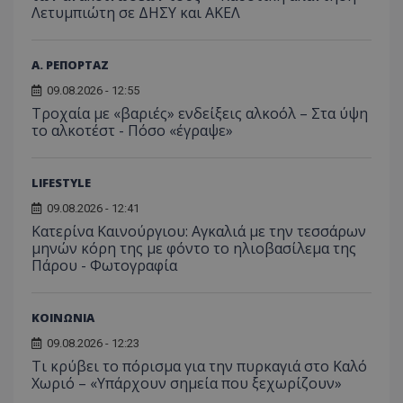
Λετυμπιώτη σε ΔΗΣΥ και ΑΚΕΛ
έχουν 
_ga_J7RS52TMNC
.tothemaonline.com
1 χρόνος 1
Αυτό τ
μήνας
χρησιμ
Α. ΡΕΠΟΡΤΑΖ
από το
Analyti
διατήρ
09.08.2026 - 12:55
κατάσ
Τροχαία με «βαριές» ενδείξεις αλκοόλ – Στα ύψη
περιόδ
σύνδεσ
το αλκοτέστ - Πόσο «έγραψε»
LIFESTYLE
09.08.2026 - 12:41
Κατερίνα Καινούργιου: Αγκαλιά με την τεσσάρων
μηνών κόρη της με φόντο το ηλιοβασίλεμα της
Πάρου - Φωτογραφία
ΚΟΙΝΩΝΙΑ
09.08.2026 - 12:23
Τι κρύβει το πόρισμα για την πυρκαγιά στο Καλό
Χωριό – «Υπάρχουν σημεία που ξεχωρίζουν»