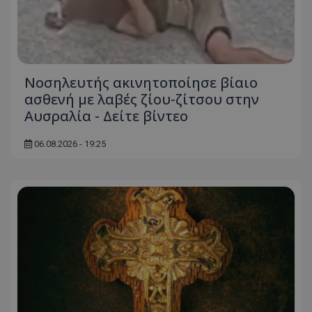
ASP.NET_SessionId
Microsoft Corporation
themasports.tothemaonline.co
Νοσηλευτής ακινητοποίησε βίαιο
ασθενή με λαβές ζίου-ζίτσου στην
Αυσραλία - Δείτε βίντεο
06.08.2026 - 19:25
VISITOR_PRIVACY_METADATA
YouTube
.youtube.com