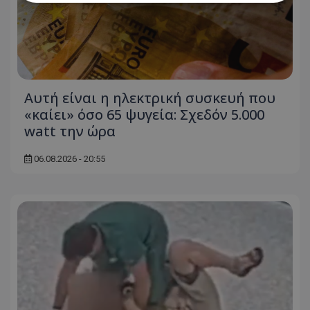
Απολύτως απαραίτητα
Απόδοσης
Στόχευσης
Λειτουργικότητας
Μη ταξινομημένα
Αυτή είναι η ηλεκτρική συσκευή που
Τα απολύτως απαραίτητα cookies επιτρέπουν
βασικές λειτουργίες του ιστότοπου, όπως τη
«καίει» όσο 65 ψυγεία: Σχεδόν 5.000
σύνδεση χρήστη και τη διαχείριση λογαριασμού.
watt την ώρα
Ο ιστότοπος δεν μπορεί να χρησιμοποιηθεί σωστά
χωρίς τα απολύτως απαραίτητα cookies.
06.08.2026 - 20:55
Ονοματεπώνυμο
Προμηθευτής
/
Πεδίο
usprivacy
.lifenewscy.tothemaonline.com