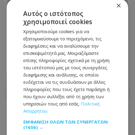
×
Αυτός ο ιστότοπος
χρησιμοποιεί cookies
Χρησιμοποιούμε cookies για να
εξατομικεύσουμε το περιεχόμενο, τις
διαφημίσεις και να αναλύσουμε την
επισκεψιμότητά μας. Μοιραζόμαστε
επίσης πληροφορίες σχετικά με τη χρήση
Τα 3 ζώδια θα ευνοηθούν
του ιστότοπού μας με τους συνεργάτες
περισσότερο
διαφήμισης και ανάλυσης, οι οποίοι
ενδέχεται να τις συνδυάσουν με άλλες
07.08.2026 - 10:26
πληροφορίες που τους έχετε παράσχει ή
που έχουν συλλέξει από τη χρήση των
υπηρεσιών τους από εσάς.
Πολιτική
Απορρήτου
ΕΜΦΆΝΙΣΗ ΌΛΩΝ ΤΩΝ ΣΥΝΕΡΓΑΤΏΝ
(1656) →