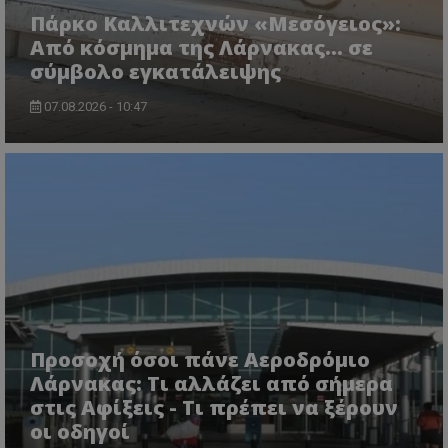
τον 
τον τρ
του 
Πάρκο Καλλιτεχνών «Μεσόγειος»:
οποίο 
επισκέπ
Από κόσμημα της Λάρνακας… σε
πρόσβα
ιστοσε
σύμβολο εγκατάλειψης
Συλλέγε
για τις
του χρ
07.08.2026 - 10:47
ιστοσε
ποιες σ
έχουν 
_ga_J7RS52TMNC
.tothemaonline.com
1 χρόνος 1
Αυτό τ
μήνας
χρησιμ
από το
Analyti
διατήρ
κατάσ
περιόδ
σύνδεσ
Προσοχή όσοι πάνε Αεροδρόμιο
Λάρνακας: Τι αλλάζει από σήμερα
στις Αφίξεις - Τι πρέπει να ξέρουν
οι οδηγοί