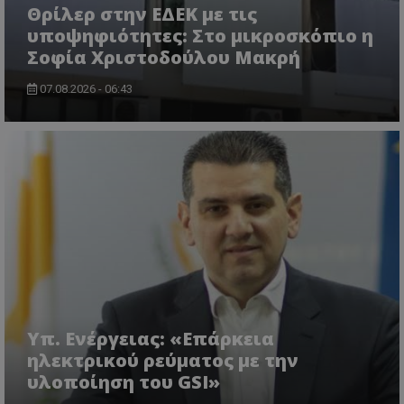
Θρίλερ στην ΕΔΕΚ με τις
υποψηφιότητες: Στο μικροσκόπιο η
Σοφία Χριστοδούλου Μακρή
07.08.2026 - 06:43
usprivacy
.themasports.tothemaonline.co
Υπ. Ενέργειας: «Επάρκεια
ηλεκτρικού ρεύματος με την
υλοποίηση του GSI»