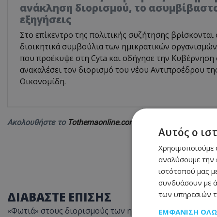
ανάκληση διορισμού, το ασυμβίβαστο
εξηγήσεις
Στο επίκεντρο της πολιτικής συζήτησης βρίσκονται 
διοικητικά συμβούλια των ημικρατικών οργανισμών,
που προέκυψε στη Cyta και οδήγησε την Κυβέρνηση
ανακαλέσει τον διορισμό του νέου Αντιπροέδρου τη
Οικονομίδη.
Ακολουθήστε το
Tothemaonline.com στο Google News
και 
Αυτός ο ισ
Χρησιμοποιούμε c
αναλύσουμε την 
ιστότοπού μας με
συνδυάσουν με ά
ΔΙΑΒΑΣΤΕ ΕΠΙΣΗΣ
των υπηρεσιών τ
«Φωτιά» στους διορισμούς των ημικρατικών – Η ανάκλη
ΕΜΦΆΝΙΣΗ ΌΛ