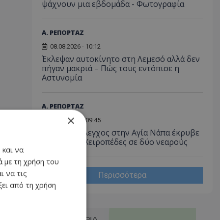
ψάχνουν μια εβδομάδα - Φωτογραφία
Α. ΡΕΠΟΡΤΑΖ
08.08.2026 - 10:12
Έκλεψαν αυτοκίνητο στη Λεμεσό αλλά δεν
πήγαν μακριά – Πώς τους εντόπισε η
Αστυνομία
Α. ΡΕΠΟΡΤΑΖ
×
08.08.2026 - 09:45
Βραδινός έλεγχος στην Αγία Νάπα έκρυβε
«λαβράκι»: Χειροπέδες σε δύο νεαρούς
 και να
 με τη χρήση του
ι να τις
Περισσότερα
ει από τη χρήση