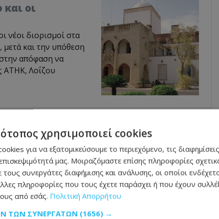
 και οι
οι νέοι διορισμοί στα
 μετά και την υπόθεση
 στην απόφαση να
ς ΑΤΗΚ, Λοΐζου
μάθετε πρώτοι όλες τις
ειδήσεις
τότοπος χρησιμοποιεί cookies
ookies για να εξατομικεύσουμε το περιεχόμενο, τις διαφημίσεις
επισκεψιμότητά μας. Μοιραζόμαστε επίσης πληροφορίες σχετικά
 τους συνεργάτες διαφήμισης και ανάλυσης, οι οποίοι ενδέχετα
λλες πληροφορίες που τους έχετε παράσχει ή που έχουν συλλέξ
ους από εσάς.
Πολιτική Απορρήτου
ση διορισμού, το ασυμβίβαστο και οι εξηγήσεις
ΩΝ ΤΩΝ ΣΥΝΕΡΓΑΤΏΝ
(1656) →