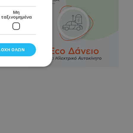
Μη
ταξινομημένα
ΔΟΧΉ ΌΛΩΝ
νομημένα
στη και τη
τητα cookies.
αποθηκεύει το
θεσης του χρήστη
 παρακολούθηση και
τα σύμφωνα με τον
ρρήτου των
ειών.