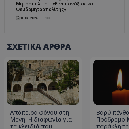
Μητροπολίτη – «Είναι ανάξιος και
ψευδομητροπολίτης»
10.06.2026 - 11:00
ASP.NET_SessionI
ΣΧΕΤΙΚΑ ΑΡΘΡΑ
msToken
CookieScriptConse
Απόπειρα φόνου στη
Βαρύ πένθο
Μονή: Η διαφωνία για
Πρόδρομο 
τα κλειδιά που
παράκληση