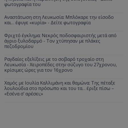
φωτογραφία του
Αναστάτωση στη Λευκωσία: Μπλόκαρε την είσοδο
και… έφυγε «κυρία» - Δείτε φωτογραφία
Φριχτό έγκλημα: Νεκρός ποδοσφαιριστής μετά από
άγριο ξυλοδαρμό - Τον χτύπησαν με πλάκες
πεζοδρομίου
Ραγδαίες εξελίξεις με το σοβαρό τροχαίο στη
Λευκωσία - Χειροπέδες στην σύζυγο του 27χρονου,
κρίσιμες ώρες για τον 16χρονο
Χαμός με Ιουλία Καλλιμάνη και θαμώνα: Της πέταξε
λουλούδια στο πρόσωπο και του τα… έριξε πίσω –
«Εσένα σ’ αρέσει;»