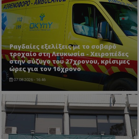
ASP.NET_SessionId
Microsoft Corporation
lifenewscy.tothemaonline.com
Ραγδαίες εξελίξεις με το σοβαρό
τροχαίο στη Λευκωσία - Χειροπέδες
στην σύζυγο του 27χρονου, κρίσιμες
ώρες για τον 16χρονο
07.08.2026 - 16:46
msToken
.tiktok.com