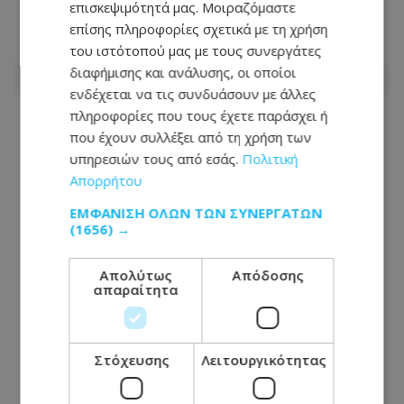
επισκεψιμότητά μας. Μοιραζόμαστε
Πότε θα τεθεί σε ισχύ
επίσης πληροφορίες σχετικά με τη χρήση
07.08.2026 - 16:27
του ιστότοπού μας με τους συνεργάτες
διαφήμισης και ανάλυσης, οι οποίοι
ενδέχεται να τις συνδυάσουν με άλλες
πληροφορίες που τους έχετε παράσχει ή
που έχουν συλλέξει από τη χρήση των
υπηρεσιών τους από εσάς.
Πολιτική
Απορρήτου
ΕΜΦΆΝΙΣΗ ΌΛΩΝ ΤΩΝ ΣΥΝΕΡΓΑΤΏΝ
(1656) →
Απολύτως
Απόδοσης
απαραίτητα
«Στον αέρα» η ακτοπλοϊκή σύνδεση
Στόχευσης
Λειτουργικότητας
Κύπρου – Ελλάδας - «Δεν έγινε
βιώσιμη η γραμμή»