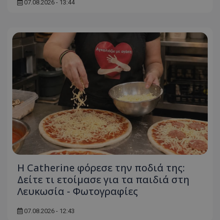
σύνδεση χρήστη και τη διαχείριση λογαριασμού.
07.08.2026 - 13:44
Ο ιστότοπος δεν μπορεί να χρησιμοποιηθεί σωστά
χωρίς τα απολύτως απαραίτητα cookies.
Ονοματεπώνυμο
Προμηθευτής
/
Πεδίο
usprivacy
.lifenewscy.tothemaonline.com
ASP.NET_SessionId
Microsoft Corporation
themasports.tothemaonline.co
Η Catherine φόρεσε την ποδιά της:
Δείτε τι ετοίμασε για τα παιδιά στη
Λευκωσία - Φωτογραφίες
07.08.2026 - 12:43