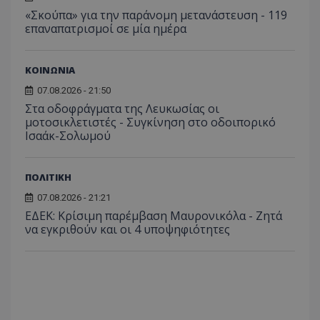
_ga_J7RS52TMNC
.tothemaonline.com
1 χρόνος 1
Αυτό τ
«Σκούπα» για την παράνομη μετανάστευση - 119
μήνας
χρησιμ
επαναπατρισμοί σε μία ημέρα
από το
Analyti
διατήρ
κατάσ
περιόδ
ΚΟΙΝΩΝΙΑ
σύνδεσ
07.08.2026 - 21:50
Στα οδοφράγματα της Λευκωσίας οι
μοτοσικλετιστές - Συγκίνηση στο οδοιπορικό
Ισαάκ-Σολωμού
ΠΟΛΙΤΙΚΗ
07.08.2026 - 21:21
ΕΔΕΚ: Κρίσιμη παρέμβαση Μαυρονικόλα - Ζητά
να εγκριθούν και οι 4 υποψηφιότητες