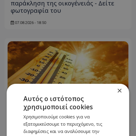
παράκληση της οικογένειάς - Δείτε
φωτογραφία του
07.08.2026 - 18:50
×
Αυτός ο ιστότοπος
χρησιμοποιεί cookies
Χρησιμοποιούμε cookies για να
εξατομικεύσουμε το περιεχόμενο, τις
Νέα κίτρινη προειδοποίηση για
διαφημίσεις και να αναλύσουμε την
εξαιρετικά υψηλές θερμοκρασίες -