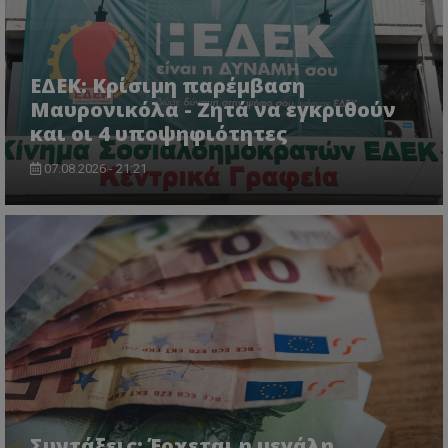
ΕΔΕΚ: Κρίσιμη παρέμβαση
Μαυρονικόλα - Ζητά να εγκριθούν
και οι 4 υποψηφιότητες
07.08.2026 - 21:21
CookieScriptConsent
CookieScript
www.tothemaonline.com
Συντάξεις: Έρχεται η μεγάλη