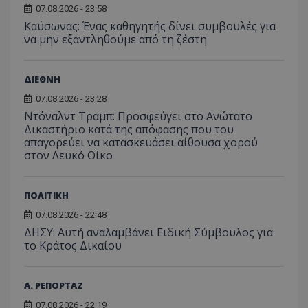
λειτουργιών 
χρήστη
σταλ
07.08.2026 - 23:58
ιστοσελίδα. 
αναλύο
μέρο
να συμβάλει 
απόδοσ
Kαύσωνας: Ένας καθηγητής δίνει συμβουλές για
ανάλ
ενίσχυση της
ιστοσε
να μην εξαντληθούμε από τη ζέστη
αναφ
εμπειρίας του
χρήστη ή στη
_ga_ECPYT7ERET
.tothemaonline.com
1 χρόνος 1
Αυτό τ
YSC
συνεδρία
Αυτό
Google LLC
παρακολούθη
μήνας
χρησιμ
έχει 
.youtube.com
της συμπερι
από το
από 
ΔΙΕΘΝΗ
του χρήστη γ
Analyti
για ν
ανάλυση των
διατήρ
παρα
επιδόσεων.
07.08.2026 - 23:28
κατάσ
προβ
περιόδ
Ντόναλντ Τραμπ: Προσφεύγει στο Ανώτατο
ενσω
σύνδεσ
βίντε
Δικαστήριο κατά της απόφασης που του
απαγορεύει να κατασκευάσει αίθουσα χορού
C
1 μήνας
Αυτό τ
Adform
guest_id
1 χρόνος 1
Αυτό
Twitter Inc.
χρησιμ
.adform.net
στον Λευκό Οίκο
μήνας
ρυθμ
.twitter.com
για τον
το Tw
προσδι
αναγ
συχνότ
να π
επισκέ
τον 
ΠΟΛΙΤΙΚΗ
τον τρ
του 
οποίο 
07.08.2026 - 22:48
επισκέπ
πρόσβα
ΔΗΣΥ: Αυτή αναλαμβάνει Ειδική Σύμβουλος για
ιστοσε
το Κράτος Δικαίου
Συλλέγε
για τις
του χρ
ιστοσε
Α. ΡΕΠΟΡΤΑΖ
ποιες σ
έχουν 
07.08.2026 - 22:19