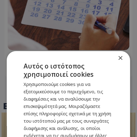
×
Εορτολόγιο: Ποιοι γιορτάζουν σήμερα
Αυτός ο ιστότοπος
07.08.2026 - 06:24
χρησιμοποιεί cookies
Χρησιμοποιούμε cookies για να
εξατομικεύσουμε το περιεχόμενο, τις
διαφημίσεις και να αναλύσουμε την
BEST OF
TOTHEMAONLINE
επισκεψιμότητά μας. Μοιραζόμαστε
επίσης πληροφορίες σχετικά με τη χρήση
του ιστότοπού μας με τους συνεργάτες
διαφήμισης και ανάλυσης, οι οποίοι
ενδέχεται να τις συνδυάσουν με άλλες