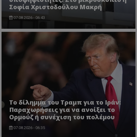
Σοφία Χριστοδούλου Μακρή
07.08.2026 - 06:43
ASP.NET_SessionId
Microsoft Corporation
themasports.tothemaonline.co
Το δίλημμα του Τραμπ για το Ιράν:
Παραχωρήσεις για να ανοίξει το
Ορμούζ ή συνέχιση του πολέμου
07.08.2026 - 06:35