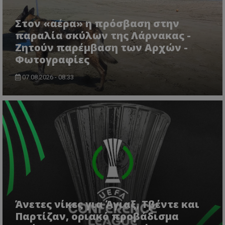
lifenewscy.tothemaonline.com
Στον «αέρα» η πρόσβαση στην
παραλία σκύλων της Λάρνακας -
Ζητούν παρέμβαση των Αρχών -
Φωτογραφίες
07.08.2026 - 08:33
msToken
.tiktok.com
Άνετες νίκες για Άγιαξ, Τβέντε και
Παρτίζαν, οριακό προβάδισμα