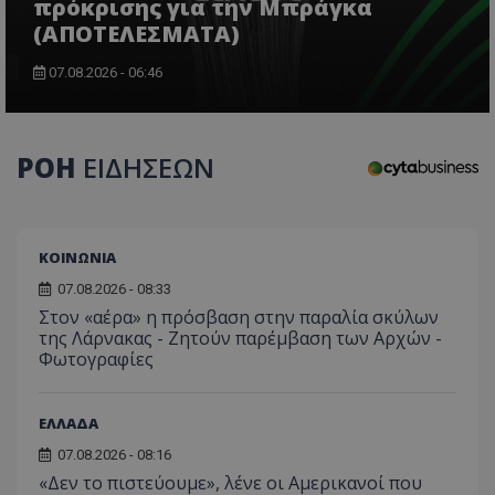
πρόκρισης για την Μπράγκα
(ΑΠΟΤΕΛΕΣΜΑΤΑ)
07.08.2026 - 06:46
CookieScriptConsent
CookieScript
www.tothemaonline.com
ΡΟΗ
ΕΙΔΗΣΕΩΝ
ΚΟΙΝΩΝΙΑ
07.08.2026 - 08:33
Στον «αέρα» η πρόσβαση στην παραλία σκύλων
της Λάρνακας - Ζητούν παρέμβαση των Αρχών -
Φωτογραφίες
usprivacy
.themasports.tothemaonline.co
ΕΛΛΑΔΑ
07.08.2026 - 08:16
«Δεν το πιστεύουμε», λένε οι Αμερικανοί που