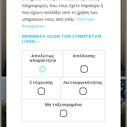
πληροφορίες που τους έχετε παράσχει ή
που έχουν συλλέξει από τη χρήση των
υπηρεσιών τους από εσάς.
Πολιτική
Απορρήτου
Ανασχηματισμός με πολιτικά
ΕΜΦΆΝΙΣΗ ΌΛΩΝ ΤΩΝ ΣΥΝΕΡΓΑΤΏΝ
(1656) →
μηνύματα: Ο Πρόεδρος
Χριστοδουλίδης έθεσε τον πήχη
ψηλά για τη νέα κυβέρνηση
Απολύτως
Απόδοσης
απαραίτητα
06.08.2026 - 09:41
Στόχευσης
Λειτουργικότητας
Μη ταξινομημένα