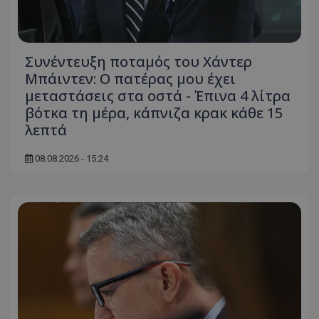
ASP.NET_SessionId
Microsoft Corporation
themasports.tothemaonline.co
Συνέντευξη ποταμός του Χάντερ
Μπάιντεν: Ο πατέρας μου έχει
μεταστάσεις στα οστά - Έπινα 4 λίτρα
βότκα τη μέρα, κάπνιζα κρακ κάθε 15
λεπτά
08.08.2026 - 15:24
VISITOR_PRIVACY_METADATA
YouTube
.youtube.com