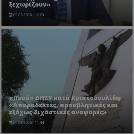
ξεχωρίζουν»
09.08.2026 - 12:23
usprivacy
.themasports.tothemaonline.co
«Πυρά» ΔΗΣΥ κατά Χριστοδουλίδη:
«Απαράδεκτες, προσβλητικές και
εξόχως διχαστικές αναφορές»
09.08.2026 - 11:44