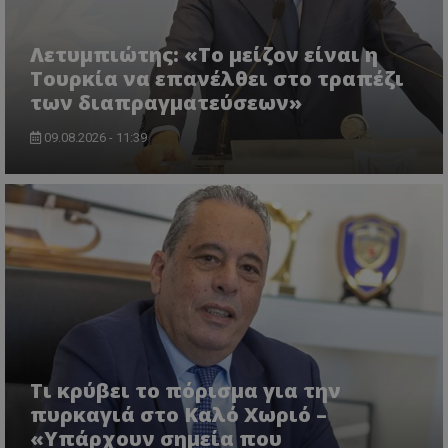
Λετυμπιώτης: «Το μείζον είναι η
Τουρκία να επανέλθει στο τραπέζι
των διαπραγματεύσεων»
msToken
.tiktok.com
09.08.2026 - 11:39
CookieScriptConsent
CookieScript
Τι κρύβει το πόρισμα για την
www.tothemaonline.com
πυρκαγιά στο Καλό Χωριό –
«Υπάρχουν σημεία που