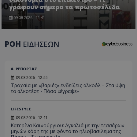
τον 
τον τρ
του 
γράφουν σήμερα τα πρωτοσέλιδα
οποίο 
επισκέπ
πρόσβα
09.08.2026 - 11:41
ιστοσε
Συλλέγε
για τις
του χρ
ιστοσε
ποιες σ
ΡΟΗ
ΕΙΔΗΣΕΩΝ
έχουν 
_ga_J7RS52TMNC
.tothemaonline.com
1 χρόνος 1
Αυτό τ
μήνας
χρησιμ
από το
Analyti
Α. ΡΕΠΟΡΤΑΖ
διατήρ
κατάσ
09.08.2026 - 12:55
περιόδ
Τροχαία με «βαριές» ενδείξεις αλκοόλ – Στα ύψη
σύνδεσ
το αλκοτέστ - Πόσο «έγραψε»
LIFESTYLE
09.08.2026 - 12:41
Κατερίνα Καινούργιου: Αγκαλιά με την τεσσάρων
μηνών κόρη της με φόντο το ηλιοβασίλεμα της
Πάρου - Φωτογραφία