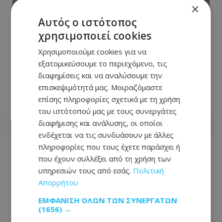
×
Αυτός ο ιστότοπος
χρησιμοποιεί cookies
Όροι-«φωτιά» από το Ιράν για το
Χρησιμοποιούμε cookies για να
άνοιγμα των Στενών του Ορμούζ:
εξατομικεύσουμε το περιεχόμενο, τις
Επαναφέρει την αξίωση για
διαφημίσεις και να αναλύσουμε την
αποζημιώσεις, άρση κυρώσεων και
επισκεψιμότητά μας. Μοιραζόμαστε
αποχώρηση των ΗΠΑ
επίσης πληροφορίες σχετικά με τη χρήση
08.08.2026 - 21:02
του ιστότοπού μας με τους συνεργάτες
διαφήμισης και ανάλυσης, οι οποίοι
ενδέχεται να τις συνδυάσουν με άλλες
πληροφορίες που τους έχετε παράσχει ή
που έχουν συλλέξει από τη χρήση των
υπηρεσιών τους από εσάς.
Πολιτική
Απορρήτου
ΕΜΦΆΝΙΣΗ ΌΛΩΝ ΤΩΝ ΣΥΝΕΡΓΑΤΏΝ
(1656) →