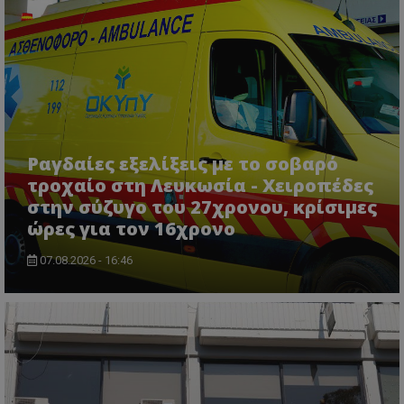
βασικές λειτουργίες του ιστότοπου, όπως τη
σύνδεση χρήστη και τη διαχείριση λογαριασμού.
Ο ιστότοπος δεν μπορεί να χρησιμοποιηθεί σωστά
χωρίς τα απολύτως απαραίτητα cookies.
Ονοματεπώνυμο
Προμηθευτής
/
Πεδίο
usprivacy
.lifenewscy.tothemaonline.com
Ραγδαίες εξελίξεις με το σοβαρό
τροχαίο στη Λευκωσία - Χειροπέδες
στην σύζυγο του 27χρονου, κρίσιμες
ώρες για τον 16χρονο
07.08.2026 - 16:46
ASP.NET_SessionId
Microsoft Corporation
themasports.tothemaonline.co