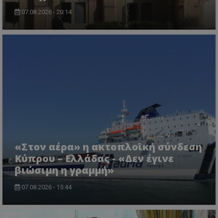
07.08.2026 - 20:14
ASP.NET_SessionId
Microsoft Corporation
lifenewscy.tothemaonline.com
«Στον αέρα» η ακτοπλοϊκή σύνδεση
Κύπρου – Ελλάδας - «Δεν έγινε
βιώσιμη η γραμμή»
07.08.2026 - 15:44
msToken
.tiktok.com