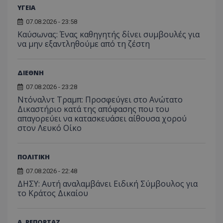
ΥΓΕΙΑ
usprivacy
.themasports.tothemaonline.co
07.08.2026 - 23:58
Kαύσωνας: Ένας καθηγητής δίνει συμβουλές για
να μην εξαντληθούμε από τη ζέστη
ΔΙΕΘΝΗ
07.08.2026 - 23:28
Ντόναλντ Τραμπ: Προσφεύγει στο Ανώτατο
Δικαστήριο κατά της απόφασης που του
απαγορεύει να κατασκευάσει αίθουσα χορού
στον Λευκό Οίκο
Προμηθευτής
Ονοματεπώνυμο
Λήξη
Περιγραφή
ΠΟΛΙΤΙΚΗ
Προμηθευτής
/
Πεδίο
/
Ονοματεπώνυμο
Λήξη
Περιγραφή
Πεδίο
Προμηθευτής
/
07.08.2026 - 22:48
Ονοματεπώνυμο
Λήξη
Περιγ
A_1283
gml-grp.com
2 μήνες 4
Αυτό το cook
Πεδίο
εβδομάδες
χρησιμοποιείτ
ΔΗΣΥ: Αυτή αναλαμβάνει Ειδική Σύμβουλος για
mid
1
Αυτό είναι ένα
Meta
την
χρόνος
cookie
_ga_7ZKH09CT69
Platform Inc.
.tothemaonline.com
1 χρόνος 1
Αυτό τ
το Κράτος Δικαίου
Προμηθευτής
/
παρακολούθη
Ονοματεπώνυμο
Λήξη
Περι
1
Instagram που
.instagram.com
μήνας
χρησιμ
Πεδίο
της συμπερι
μήνας
επιτρέπει τη
από το
του χρήστη κ
λειτουργικότητ
Analyti
VISITOR_INFO1_LIVE
5 μήνες 4
Αυτό
Google LLC
αλληλεπίδρασ
των κοινωνικών
διατήρ
εβδομάδες
έχει 
Α. ΡΕΠΟΡΤΑΖ
.youtube.com