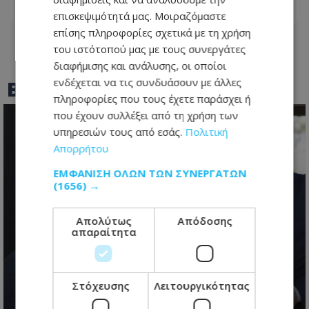
07.08.2026 - 16:11
επισκεψιμότητά μας. Μοιραζόμαστε
επίσης πληροφορίες σχετικά με τη χρήση
του ιστότοπού μας με τους συνεργάτες
διαφήμισης και ανάλυσης, οι οποίοι
BEST OF
TOTHEMAONLINE
ενδέχεται να τις συνδυάσουν με άλλες
πληροφορίες που τους έχετε παράσχει ή
που έχουν συλλέξει από τη χρήση των
υπηρεσιών τους από εσάς.
Πολιτική
Απορρήτου
ΕΜΦΆΝΙΣΗ ΌΛΩΝ ΤΩΝ ΣΥΝΕΡΓΑΤΏΝ
(1656) →
Απολύτως
Απόδοσης
απαραίτητα
Κυπριακό: Τα «αγκάθια» που θα
κρίνουν τις εξελίξεις και οι
διαφωνίες πριν από την κρίσιμη
Στόχευσης
Λειτουργικότητας
συνάντηση