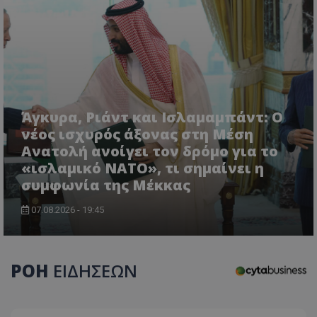
Άγκυρα, Ριάντ και Ισλαμαμπάντ: Ο
νέος ισχυρός άξονας στη Μέση
Ανατολή ανοίγει τον δρόμο για το
CookieScriptConsent
CookieScript
«ισλαμικό ΝΑΤΟ», τι σημαίνει η
www.tothemaonline.com
συμφωνία της Μέκκας
07.08.2026 - 19:45
ΡΟΗ
ΕΙΔΗΣΕΩΝ