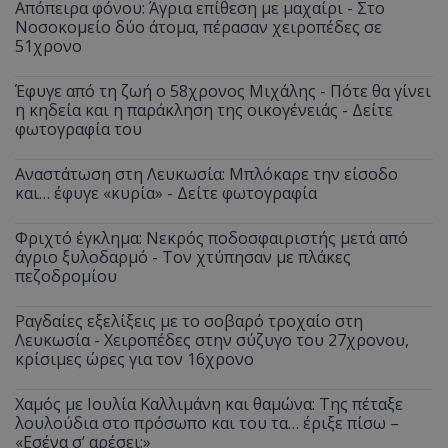
Απόπειρα φόνου: Άγρια επίθεση με μαχαίρι - Στο
Νοσοκομείο δύο άτομα, πέρασαν χειροπέδες σε
51χρονο
Έφυγε από τη ζωή ο 58χρονος Μιχάλης - Πότε θα γίνει
η κηδεία και η παράκληση της οικογένειάς - Δείτε
φωτογραφία του
Αναστάτωση στη Λευκωσία: Μπλόκαρε την είσοδο
και… έφυγε «κυρία» - Δείτε φωτογραφία
Φριχτό έγκλημα: Νεκρός ποδοσφαιριστής μετά από
άγριο ξυλοδαρμό - Τον χτύπησαν με πλάκες
πεζοδρομίου
Ραγδαίες εξελίξεις με το σοβαρό τροχαίο στη
Λευκωσία - Χειροπέδες στην σύζυγο του 27χρονου,
κρίσιμες ώρες για τον 16χρονο
Χαμός με Ιουλία Καλλιμάνη και θαμώνα: Της πέταξε
λουλούδια στο πρόσωπο και του τα… έριξε πίσω –
«Εσένα σ’ αρέσει;»