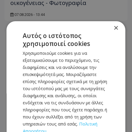
οικογένειας - Φωτογραφία
07.08.2026 - 13:44
×
Αυτός ο ιστότοπος
χρησιμοποιεί cookies
Χρησιμοποιούμε cookies για να
εξατομικεύσουμε το περιεχόμενο, τις
διαφημίσεις και να αναλύσουμε την
επισκεψιμότητά μας. Μοιραζόμαστε
επίσης πληροφορίες σχετικά με τη χρήση
του ιστότοπού μας με τους συνεργάτες
διαφήμισης και ανάλυσης, οι οποίοι
ενδέχεται να τις συνδυάσουν με άλλες
πληροφορίες που τους έχετε παράσχει ή
Η Catherine φόρεσε την ποδιά της:
που έχουν συλλέξει από τη χρήση των
Δείτε τι ετοίμασε για τα παιδιά στη
υπηρεσιών τους από εσάς.
Πολιτική
Λευκωσία - Φωτογραφίες
Απορρήτου