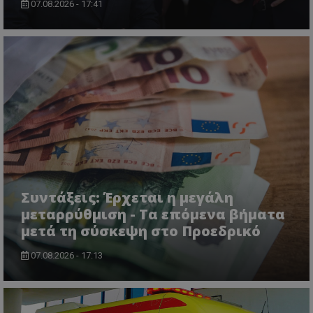
07.08.2026 - 17:41
ASP.NET_SessionId
Microsoft Corporation
themasports.tothemaonline.co
Συντάξεις: Έρχεται η μεγάλη
μεταρρύθμιση - Τα επόμενα βήματα
μετά τη σύσκεψη στο Προεδρικό
07.08.2026 - 17:13
VISITOR_PRIVACY_METADATA
YouTube
.youtube.com