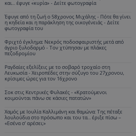
και… έφυγε «κυρία» - Δείτε φωτογραφία
Έφυγε από τη ζωή ο 58χρονος Μιχάλης - Πότε θα γίνει
η κηδεία και η παράκληση της οικογένειάς - Δείτε
φωτογραφία του
Φριχτό έγκλημα: Νεκρός ποδοσφαιριστής μετά από
άγριο ξυλοδαρμό - Τον χτύπησαν με πλάκες
πεζοδρομίου
Ραγδαίες εξελίξεις με το σοβαρό τροχαίο στη
Λευκωσία - Χειροπέδες στην σύζυγο του 27χρονου,
κρίσιμες ώρες για τον 16χρονο
Σοκ στις Κεντρικές Φυλακές - «Κρατούμενοι
κοιμούνται πάνω σε κάσιες πατατών»
Χαμός με Ιουλία Καλλιμάνη και θαμώνα: Της πέταξε
λουλούδια στο πρόσωπο και του τα… έριξε πίσω –
«Εσένα σ’ αρέσει;»