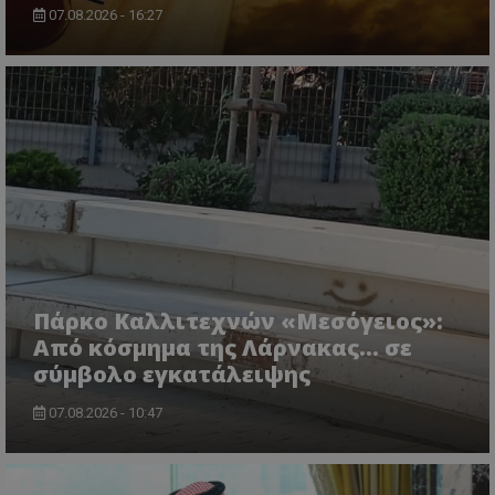
CookieScriptConsent
CookieScript
07.08.2026 - 16:27
www.tothemaonline.com
usprivacy
.themasports.tothemaonline.co
Πάρκο Καλλιτεχνών «Μεσόγειος»:
Από κόσμημα της Λάρνακας… σε
σύμβολο εγκατάλειψης
07.08.2026 - 10:47