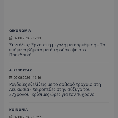
C
1 μήνας
Αυτό τ
Adform
guest_id
1 χρόνος 1
Αυτό
Twitter Inc.
χρησιμ
.adform.net
μήνας
ρυθμ
.twitter.com
για τον
το Tw
προσδι
αναγ
συχνότ
να π
επισκέ
τον 
τον τρ
του 
οποίο 
επισκέπ
ΟΙΚΟΝΟΜΙΑ
πρόσβα
ιστοσε
07.08.2026 - 17:13
Συλλέγε
Συντάξεις: Έρχεται η μεγάλη μεταρρύθμιση - Τα
για τις
του χρ
επόμενα βήματα μετά τη σύσκεψη στο
ιστοσε
Προεδρικό
ποιες σ
έχουν 
_ga_J7RS52TMNC
.tothemaonline.com
1 χρόνος 1
Αυτό τ
Α. ΡΕΠΟΡΤΑΖ
μήνας
χρησιμ
από το
07.08.2026 - 16:46
Analyti
διατήρ
Ραγδαίες εξελίξεις με το σοβαρό τροχαίο στη
κατάσ
Λευκωσία - Χειροπέδες στην σύζυγο του
περιόδ
σύνδεσ
27χρονου, κρίσιμες ώρες για τον 16χρονο
ΚΟΙΝΩΝΙΑ
07.08.2026 - 16:27