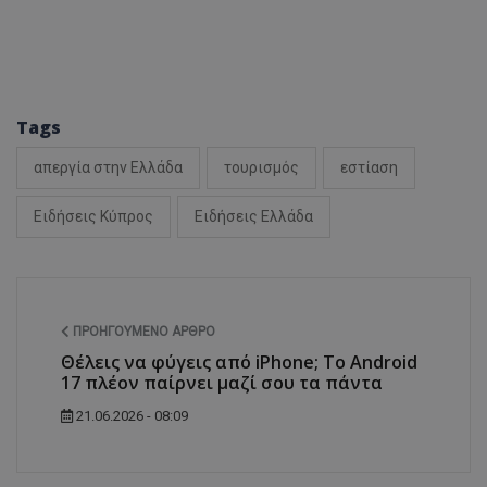
ASP.NET_SessionI
Tags
απεργία στην Ελλάδα
τουρισμός
εστίαση
Ειδήσεις Κύπρος
Ειδήσεις Ελλάδα
msToken
ΠΡΟΗΓΟΎΜΕΝΟ ΆΡΘΡΟ
Θέλεις να φύγεις από iPhone; Το Android
17 πλέον παίρνει μαζί σου τα πάντα
CookieScriptConse
21.06.2026 - 08:09