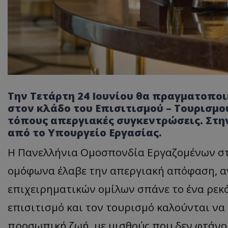
Tην Τετάρτη 24 Ιουνίου θα πραγματοπο
στον κλάδο του Επισιτισμού – Τουρισμ
τόπους απεργιακές συγκεντρώσεις. Στην 
από το Υπουργείο Εργασίας.
Η Πανελλήνια Ομοσπονδία Εργαζομένων στ
ομόφωνα έλαβε την απεργιακή απόφαση, αν
επιχειρηματικών ομίλων σπάνε το ένα ρεκό
επισιτισμό και τον τουρισμό καλούνται να
προσωπική ζωή, με μισθούς που δεν φτάνου