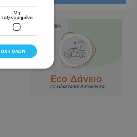
Μη
ταξινομημένα
ΔΟΧΉ ΌΛΩΝ
νομημένα
στη και τη
τητα cookies.
αποθηκεύει το
θεσης του χρήστη
 παρακολούθηση και
τα σύμφωνα με τον
ρρήτου των
ειών.