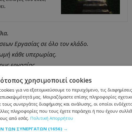
ει.
θια.
εων Εργασίας σε όλο τον κλάδο.
ωμή κάθε υπερωρίας.
ους εργασίας.
έναντι στη μαύρη και αδήλωτη εργασία.
τότοπος χρησιμοποιεί cookies
 ασφαλιστικά δικαιώματα καθώς και
ookies για να εξατομικεύσουμε το περιεχόμενο, τις διαφημίσεις
νημονίου επίπεδα
επισκεψιμότητά μας. Μοιραζόμαστε επίσης πληροφορίες σχετικά
 τους συνεργάτες διαφήμισης και ανάλυσης, οι οποίοι ενδέχετα
: χωρίς εμάς δεν λειτουργεί κανένα
λλες πληροφορίες που τους έχετε παράσχει ή που έχουν συλλέξ
ους από εσάς.
Πολιτική Απορρήτου
υριστικό κατάστημα. Εμείς παράγουμε τον
ΩΝ ΤΩΝ ΣΥΝΕΡΓΑΤΏΝ
(1656) →