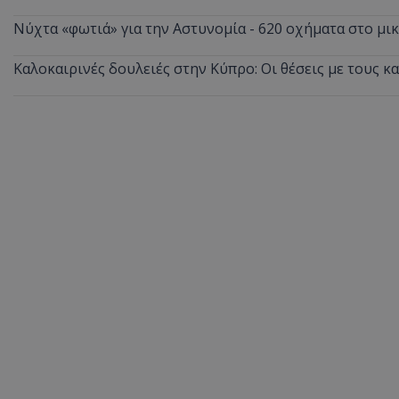
ASP.NET_SessionI
Νύχτα «φωτιά» για την Αστυνομία - 620 οχήματα στο μ
Καλοκαιρινές δουλειές στην Κύπρο: Οι θέσεις με τους κ
VISITOR_PRIVACY
__cf_bm
__cf_bm