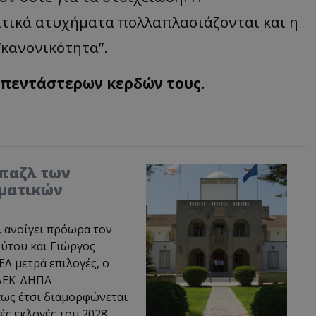
γατικά ατυχήματα πολλαπλασιάζονται και η
“κανονικότητα”.
ν πεντάστερων κερδών τους.
 παζλ των
μματικών
, ανοίγει πρόωρα τον
ύτου και Γιώργος
Λ μετρά επιλογές, ο
ΕΔΕΚ-ΔΗΠΑ
πως έτσι διαμορφώνεται
ές εκλογές του 2028,