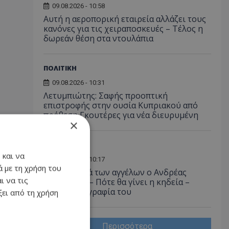
09.08.2026 - 10:58
Αυτή η αεροπορική εταιρεία αλλάζει τους
κανόνες για τις χειραποσκευές – Τέλος η
δωρεάν θέση στα ντουλάπια
ΠΟΛΙΤΙΚΗ
09.08.2026 - 10:31
Λετυμπιώτης: Σαφής προοπτική
επιστροφής στην ουσία Κυπριακού από
πρόθεση Γκουτέρες για νέα διευρυμένη
×
ΚΟΙΝΩΝΙΑ
 και να
09.08.2026 - 10:17
 με τη χρήση του
Στη γειτονιά των αγγέλων ο Ανδρέας
ι να τις
Δημητρίου – Πότε θα γίνει η κηδεία –
Δείτε φωτογραφία του
ει από τη χρήση
Περισσότερα