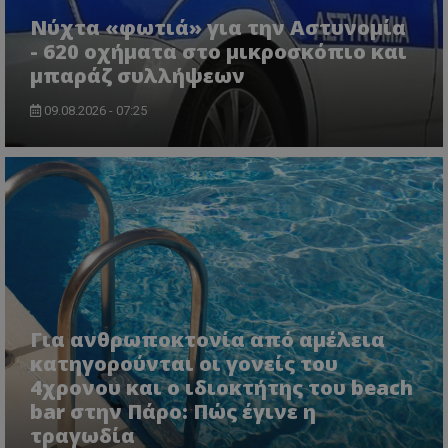
Νύχτα «φωτιά» για την Αστυνομία
- 620 οχήματα στο μικροσκόπιο και
μπαράζ συλλήψεων
09.08.2026 - 07:25
usprivacy
.themasports.tothemaonline.co
Για ανθρωποκτονία από αμέλεια
κατηγορούνται οι γονείς του
4χρονου και ο ιδιοκτήτης του beach
bar στην Πάρο: Πώς έγινε η
τραγωδία