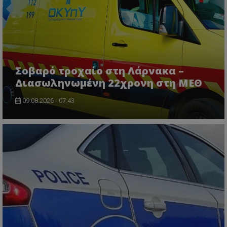
msToken
.tiktok.com
Σοβαρό τροχαίο στη Λάρνακα –
Διασωληνωμένη 22χρονη στη ΜΕΘ
09.08.2026 - 07:43
CookieScriptConsent
CookieScript
www.tothemaonline.com