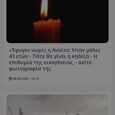
ASP.NET_SessionId
Microsoft Corporation
themasports.tothemaonline.co
«Έφυγε» νωρίς η Αννίτα: Ήταν μόλις
43 ετών - Πότε θα γίνει η κηδεία - Η
επιθυμία της οικογένειας – Δείτε
φωτογραφία της
VISITOR_PRIVACY_METADATA
YouTube
08.08.2026 - 16:12
.youtube.com