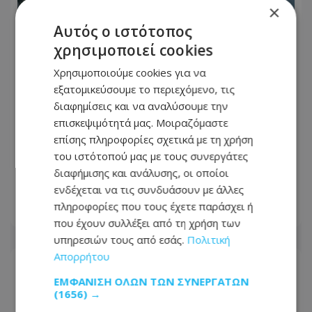
×
Αυτός ο ιστότοπος
χρησιμοποιεί cookies
Χρησιμοποιούμε cookies για να
εξατομικεύσουμε το περιεχόμενο, τις
διαφημίσεις και να αναλύσουμε την
επισκεψιμότητά μας. Μοιραζόμαστε
επίσης πληροφορίες σχετικά με τη χρήση
Καλοκαιρινές δουλειές στην Κύπρο: Οι
του ιστότοπού μας με τους συνεργάτες
θέσεις με τους καλύτερους μισθούς -
διαφήμισης και ανάλυσης, οι οποίοι
Πώς να αυξήσεις τις απολαβές σου
ενδέχεται να τις συνδυάσουν με άλλες
πληροφορίες που τους έχετε παράσχει ή
09.08.2026 - 07:21
που έχουν συλλέξει από τη χρήση των
υπηρεσιών τους από εσάς.
Πολιτική
Απορρήτου
ΕΜΦΆΝΙΣΗ ΌΛΩΝ ΤΩΝ ΣΥΝΕΡΓΑΤΏΝ
(1656) →