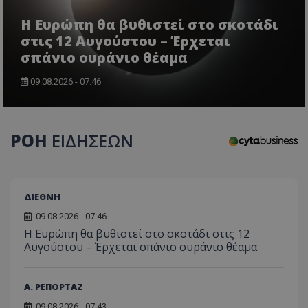
τον 
τον τρ
του 
οποίο 
Η Ευρώπη θα βυθιστεί στο σκοτάδι
επισκέπ
πρόσβα
στις 12 Αυγούστου – Έρχεται
ιστοσε
σπάνιο ουράνιο θέαμα
Συλλέγε
για τις
του χρ
09.08.2026 - 07:46
ιστοσε
ποιες σ
έχουν 
_ga_J7RS52TMNC
.tothemaonline.com
1 χρόνος 1
Αυτό τ
μήνας
χρησιμ
ΡΟΗ
ΕΙΔΗΣΕΩΝ
από το
Analyti
διατήρ
κατάσ
περιόδ
σύνδεσ
ΔΙΕΘΝΗ
09.08.2026 - 07:46
Η Ευρώπη θα βυθιστεί στο σκοτάδι στις 12
Αυγούστου – Έρχεται σπάνιο ουράνιο θέαμα
Α. ΡΕΠΟΡΤΑΖ
09.08.2026 - 07:43