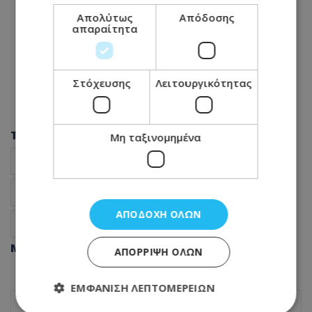
Απολύτως
Απόδοσης
απαραίτητα
Στόχευσης
Λειτουργικότητας
Tags
Μη ταξινομημένα
Άννα Βίσση
ΟΑΚΑ
μεγάλη συναυλία
τιμές εισιτηρίων
Ειδήσεις Κύπρος
ΑΠΟΔΟΧΉ ΌΛΩΝ
Ειδήσεις Ελλάδα
Μοιράσου αυτό το άρθρο
ΑΠΌΡΡΙΨΗ ΌΛΩΝ
ΕΜΦΆΝΙΣΗ ΛΕΠΤΟΜΕΡΕΙΏΝ