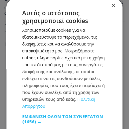
Προσοχή όσοι πάνε Αεροδρόμιο Λάρνακας: Τι αλλάζει
×
από σήμερα στις Αφίξεις - Τι πρέπει να ξέρουν οι
Αυτός ο ιστότοπος
οδηγοί
χρησιμοποιεί cookies
Πέθανε η Έλλη Παπαντωνίου: Πότε θα γίνει η κηδεία -
Χρησιμοποιούμε cookies για να
Η επιθυμία της οικογένειας
εξατομικεύσουμε το περιεχόμενο, τις
διαφημίσεις και να αναλύσουμε την
Τα 3 ζώδια θα ευνοηθούν περισσότερο
επισκεψιμότητά μας. Μοιραζόμαστε
επίσης πληροφορίες σχετικά με τη χρήση
του ιστότοπού μας με τους συνεργάτες
διαφήμισης και ανάλυσης, οι οποίοι
ενδέχεται να τις συνδυάσουν με άλλες
πληροφορίες που τους έχετε παράσχει ή
που έχουν συλλέξει από τη χρήση των
υπηρεσιών τους από εσάς.
Πολιτική
Απορρήτου
ΕΜΦΆΝΙΣΗ ΌΛΩΝ ΤΩΝ ΣΥΝΕΡΓΑΤΏΝ
(1656) →