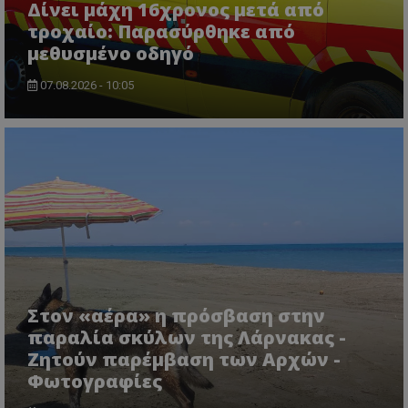
Δίνει μάχη 16χρονος μετά από
τροχαίο: Παρασύρθηκε από
μεθυσμένο οδηγό
07.08.2026 - 10:05
Στον «αέρα» η πρόσβαση στην
παραλία σκύλων της Λάρνακας -
Ζητούν παρέμβαση των Αρχών -
Φωτογραφίες