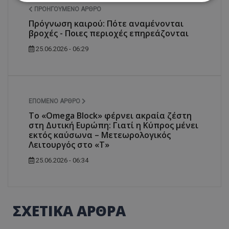
ΠΡΟΗΓΟΎΜΕΝΟ ΆΡΘΡΟ
Πρόγνωση καιρού: Πότε αναμένονται
Απολύτως απαραίτητα
Απόδοσης
βροχές - Ποιες περιοχές επηρεάζονται
Στόχευσης
Λειτουργικότητας
25.06.2026 - 06:29
Μη ταξινομημένα
Τα απολύτως απαραίτητα cookies επιτρέπουν
βασικές λειτουργίες του ιστότοπου, όπως τη
σύνδεση χρήστη και τη διαχείριση λογαριασμού.
Ο ιστότοπος δεν μπορεί να χρησιμοποιηθεί σωστά
ΕΠΌΜΕΝΟ ΆΡΘΡΟ
χωρίς τα απολύτως απαραίτητα cookies.
Το «Omega Block» φέρνει ακραία ζέστη
Ονοματεπώνυμο
Προμηθευτής
/
Πεδίο
στη Δυτική Ευρώπη: Γιατί η Κύπρος μένει
usprivacy
.lifenewscy.tothemaonline.com
εκτός καύσωνα – Μετεωρολογικός
Λειτουργός στο «Τ»
25.06.2026 - 06:34
ΣΧΕΤΙΚΑ ΑΡΘΡΑ