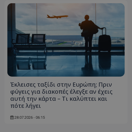
ASP.NET_SessionId
Microsoft Corporation
themasports.tothemaonline.co
Έκλεισες ταξίδι στην Ευρώπη; Πριν
φύγεις για διακοπές έλεγξε αν έχεις
VISITOR_PRIVACY_METADATA
YouTube
.youtube.com
αυτή την κάρτα – Τι καλύπτει και
πότε λήγει
28.07.2026 - 06:15