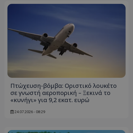
msToken
.tiktok.com
Πτώχευση-βόμβα: Οριστικό λουκέτο
σε γνωστή αεροπορική – Ξεκινά το
«κυνήγι» για 9,2 εκατ. ευρώ
24.07.2026 - 08:29
CookieScriptConsent
CookieScript
www.tothemaonline.com