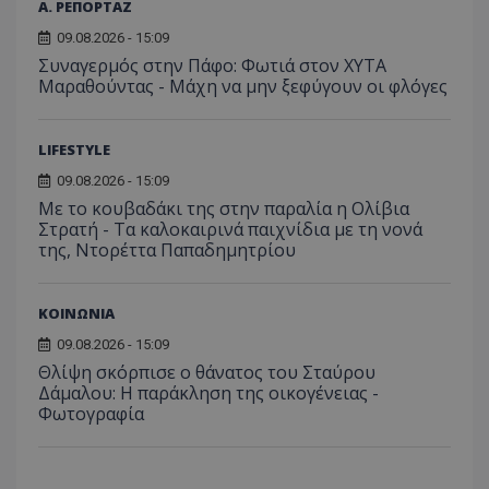
ή την εφαρμο
Α. ΡΕΠΟΡΤΑΖ
βελτίω
δεδο
συγκεκριμέν
εμπειρ
μπορ
λειτουργιών 
09.08.2026 - 15:09
χρήστη
σταλ
ιστοσελίδα. 
αναλύο
μέρο
Συναγερμός στην Πάφο: Φωτιά στον ΧΥΤΑ
να συμβάλει 
απόδοσ
ανάλ
ενίσχυση της
Μαραθούντας - Μάχη να μην ξεφύγουν οι φλόγες
ιστοσε
αναφ
εμπειρίας του
χρήστη ή στη
_ga_ECPYT7ERET
.tothemaonline.com
1 χρόνος 1
Αυτό τ
YSC
συνεδρία
Αυτό
Google LLC
παρακολούθη
μήνας
χρησιμ
έχει 
.youtube.com
της συμπερι
από το
LIFESTYLE
από 
του χρήστη γ
Analyti
για ν
ανάλυση των
διατήρ
09.08.2026 - 15:09
παρα
επιδόσεων.
κατάσ
προβ
Με το κουβαδάκι της στην παραλία η Ολίβια
περιόδ
ενσω
σύνδεσ
Στρατή - Τα καλοκαιρινά παιχνίδια με τη νονά
βίντε
της, Ντορέττα Παπαδημητρίου
C
1 μήνας
Αυτό τ
Adform
guest_id
1 χρόνος 1
Αυτό
Twitter Inc.
χρησιμ
.adform.net
μήνας
ρυθμ
.twitter.com
για τον
το Tw
προσδι
αναγ
ΚΟΙΝΩΝΙΑ
συχνότ
να π
επισκέ
τον 
09.08.2026 - 15:09
τον τρ
του 
οποίο 
Θλίψη σκόρπισε ο θάνατος του Σταύρου
επισκέπ
Δάμαλου: Η παράκληση της οικογένειας -
πρόσβα
ιστοσε
Φωτογραφία
Συλλέγε
για τις
του χρ
ιστοσε
ποιες σ