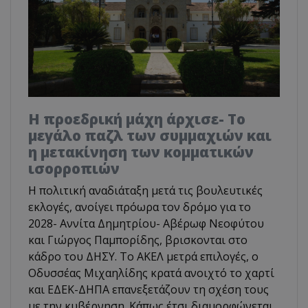
Η προεδρική μάχη άρχισε- Το
μεγάλο παζλ των συμμαχιών και
η μετακίνηση των κομματικών
ισορροπιών
Η πολιτική αναδιάταξη μετά τις βουλευτικές
εκλογές, ανοίγει πρόωρα τον δρόμο για το
2028- Αννίτα Δημητρίου- Αβέρωφ Νεοφύτου
και Γιώργος Παμπορίδης, βρισκονται στο
κάδρο του ΔΗΣΥ. Το ΑΚΕΛ μετρά επιλογές, ο
Οδυσσέας Μιχαηλίδης κρατά ανοιχτό το χαρτί
και ΕΔΕΚ-ΔΗΠΑ επανεξετάζουν τη σχέση τους
με την κυβέρνηση. Κάπως έτσι διαμορφώνεται