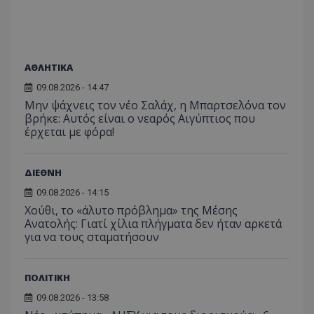
έχουν 
_ga_J7RS52TMNC
.tothemaonline.com
1 χρόνος 1
Αυτό τ
μήνας
χρησιμ
από το
Analyti
διατήρ
ΑΘΛΗΤΙΚΑ
κατάσ
περιόδ
09.08.2026 - 14:47
σύνδεσ
Μην ψάχνεις τον νέο Σαλάχ, η Μπαρτσελόνα τον
βρήκε: Αυτός είναι ο νεαρός Αιγύπτιος που
έρχεται με φόρα!
ΔΙΕΘΝΗ
09.08.2026 - 14:15
Χούθι, το «άλυτο πρόβλημα» της Μέσης
Ανατολής: Γιατί χίλια πλήγματα δεν ήταν αρκετά
για να τους σταματήσουν
ΠΟΛΙΤΙΚΗ
09.08.2026 - 13:58