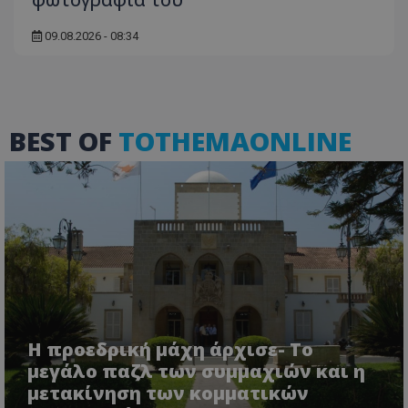
βασικές λειτουργίες του ιστότοπου, όπως τη
σύνδεση χρήστη και τη διαχείριση λογαριασμού.
09.08.2026 - 08:34
Ο ιστότοπος δεν μπορεί να χρησιμοποιηθεί σωστά
χωρίς τα απολύτως απαραίτητα cookies.
Ονοματεπώνυμο
Προμηθευτής
/
Πεδίο
usprivacy
.lifenewscy.tothemaonline.com
BEST OF
TOTHEMAONLINE
ASP.NET_SessionId
Microsoft Corporation
themasports.tothemaonline.co
Η προεδρική μάχη άρχισε- Το
μεγάλο παζλ των συμμαχιών και η
μετακίνηση των κομματικών