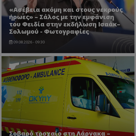
«Ασέβεια ακόμη και στους νεκρούς
ήρωες» – Σάλος με την εμφάνιση
του Φειδία στην εκδήλωση Ισαάκ–
Σολωμού - Φωτογραφίες
09.08.2026 - 09:30
CookieScriptConsent
CookieScript
www.tothemaonline.com
Σοβαρό τροχαίο στη Λάρνακα –