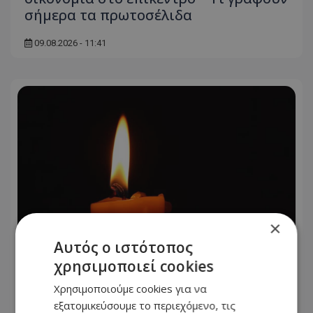
σήμερα τα πρωτοσέλιδα
09.08.2026 - 11:41
×
Αυτός ο ιστότοπος
χρησιμοποιεί cookies
Στη γειτονιά των αγγέλων ο Ανδρέας
Χρησιμοποιούμε cookies για να
Δημητρίου – Πότε θα γίνει η κηδεία –
εξατομικεύσουμε το περιεχόμενο, τις
Δείτε φωτογραφία του