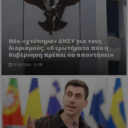
ASP.NET_SessionId
Microsoft Corporation
Νέο «χτύπημα» ΔΗΣΥ για τους
lifenewscy.tothemaonline.com
διορισμούς: «6 ερωτήματα που η
Κυβέρνηση πρέπει να απαντήσει»
09.08.2026 - 13:58
msToken
.tiktok.com