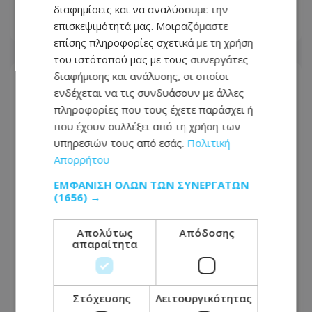
διαφημίσεις και να αναλύσουμε την
επισκεψιμότητά μας. Μοιραζόμαστε
09.08.2026 - 10:17
επίσης πληροφορίες σχετικά με τη χρήση
του ιστότοπού μας με τους συνεργάτες
διαφήμισης και ανάλυσης, οι οποίοι
ενδέχεται να τις συνδυάσουν με άλλες
πληροφορίες που τους έχετε παράσχει ή
που έχουν συλλέξει από τη χρήση των
υπηρεσιών τους από εσάς.
Πολιτική
Απορρήτου
ΕΜΦΆΝΙΣΗ ΌΛΩΝ ΤΩΝ ΣΥΝΕΡΓΑΤΏΝ
(1656) →
Απολύτως
Απόδοσης
απαραίτητα
«Ασέβεια ακόμη και στους νεκρούς
ήρωες» – Σάλος με την εμφάνιση του
Φειδία στην εκδήλωση Ισαάκ–
Στόχευσης
Λειτουργικότητας
Σολωμού - Φωτογραφίες