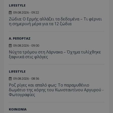
αναγ
συχνότ
να π
LIFESTYLE
επισκέ
τον 
τον τρ
του 
09.08.2026 - 09:22
οποίο 
επισκέπ
Ζώδια: Ο Ερμής αλλάζει τα δεδομένα – Τι φέρνει
πρόσβα
η σημερινή μέρα για τα 12 ζώδια
ιστοσε
Συλλέγε
για τις
του χρ
ιστοσε
Α. ΡΕΠΟΡΤΑΖ
ποιες σ
έχουν 
09.08.2026 - 09:00
Νύχτα τρόμου στη Λάρνακα – Όχημα τυλίχθηκε
_ga_J7RS52TMNC
.tothemaonline.com
1 χρόνος 1
Αυτό τ
μήνας
χρησιμ
ξαφνικά στις φλόγες
από το
Analyti
διατήρ
κατάσ
LIFESTYLE
περιόδ
σύνδεσ
09.08.2026 - 08:56
Ροζ ρίγες και απαλό φως: Το παραμυθένιο
δωμάτιο της κόρης του Κωνσταντίνου Αργυρού -
Φωτογραφίες
ΚΟΙΝΩΝΙΑ