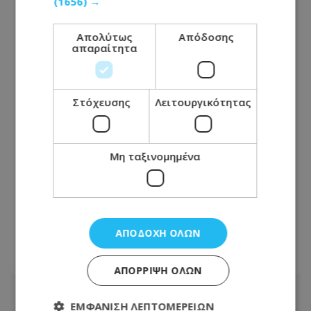
(1656) →
Απολύτως
Απόδοσης
απαραίτητα
Στόχευσης
Λειτουργικότητας
Μη ταξινομημένα
Απόπειρα Φόνου: Ξεκαθαρίζει η Ιερά
Μονή Αγ. Νεοφύτου - «Τέσσερα χρόνια
αρνούνταν να παραδώσει το
δωμάτιο»
ΑΠΟΔΟΧΉ ΌΛΩΝ
08.08.2026 - 19:09
ΑΠΌΡΡΙΨΗ ΌΛΩΝ
ΕΜΦΆΝΙΣΗ ΛΕΠΤΟΜΕΡΕΙΏΝ