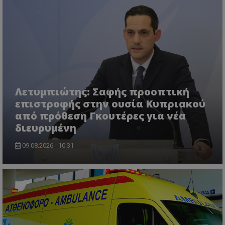
ASP.NET_SessionId
Microsoft Corporation
themasports.tothemaonline.co
Λετυμπιώτης: Σαφής προοπτική
επιστροφής στην ουσία Κυπριακού
από πρόθεση Γκουτέρες για νέα
διευρυμένη
09.08.2026 - 10:31
VISITOR_PRIVACY_METADATA
YouTube
.youtube.com