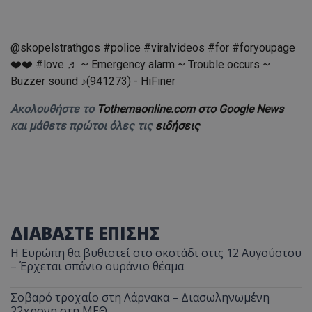
@skopelstrathgos
#police
#viralvideos
#for
#foryoupage
❤️❤️
#love
♬ ~ Emergency alarm ~ Trouble occurs ~
Buzzer sound ♪(941273) - HiFiner
Ακολουθήστε το
Tothemaonline.com στο Google News
και μάθετε πρώτοι όλες τις
ειδήσεις
ΔΙΑΒΑΣΤΕ ΕΠΙΣΗΣ
Η Ευρώπη θα βυθιστεί στο σκοτάδι στις 12 Αυγούστου
– Έρχεται σπάνιο ουράνιο θέαμα
Σοβαρό τροχαίο στη Λάρνακα – Διασωληνωμένη
22χρονη στη ΜΕΘ