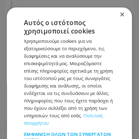
×
Αυτός ο ιστότοπος
χρησιμοποιεί cookies
Χρησιμοποιούμε cookies για να
εξατομικεύσουμε το περιεχόμενο, τις
διαφημίσεις και να αναλύσουμε την
επισκεψιμότητά μας. Μοιραζόμαστε
επίσης πληροφορίες σχετικά με τη χρήση
του ιστότοπού μας με τους συνεργάτες
«Κράτος Μαφία»: Η υπόθεση
διαφήμισης και ανάλυσης, οι οποίοι
Δρουσιώτη διερευνάται κατόπιν
ενδέχεται να τις συνδυάσουν με άλλες
καταγγελίας - Όσα αναφέρει η
πληροφορίες που τους έχετε παράσχει ή
Αστυνομία
που έχουν συλλέξει από τη χρήση των
υπηρεσιών τους από εσάς.
Πολιτική
08.08.2026 - 19:29
Απορρήτου
ΕΜΦΆΝΙΣΗ ΌΛΩΝ ΤΩΝ ΣΥΝΕΡΓΑΤΏΝ