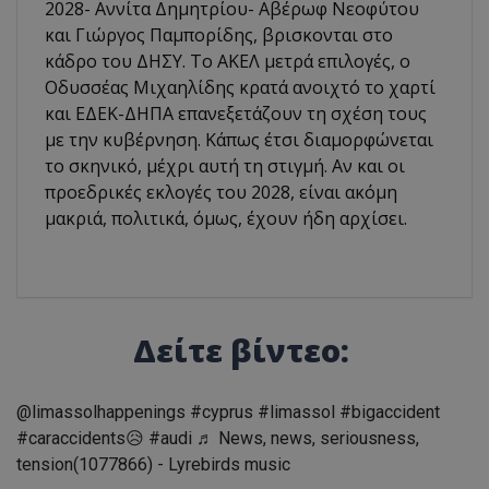
2028- Αννίτα Δημητρίου- Αβέρωφ Νεοφύτου
και Γιώργος Παμπορίδης, βρισκονται στο
κάδρο του ΔΗΣΥ. Το ΑΚΕΛ μετρά επιλογές, ο
Οδυσσέας Μιχαηλίδης κρατά ανοιχτό το χαρτί
και ΕΔΕΚ-ΔΗΠΑ επανεξετάζουν τη σχέση τους
με την κυβέρνηση. Κάπως έτσι διαμορφώνεται
το σκηνικό, μέχρι αυτή τη στιγμή. Αν και οι
προεδρικές εκλογές του 2028, είναι ακόμη
μακριά, πολιτικά, όμως, έχουν ήδη αρχίσει.
Δείτε βίντεο:
@limassolhappenings
#cyprus
#limassol
#bigaccident
#caraccidents😥
#audi
♬ News, news, seriousness,
tension(1077866) - Lyrebirds music