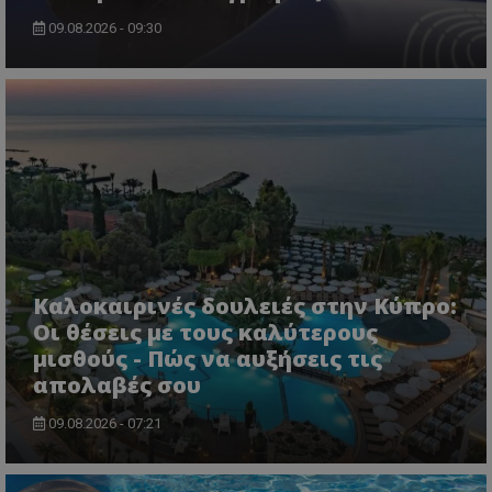
09.08.2026 - 09:30
msToken
.tiktok.com
Καλοκαιρινές δουλειές στην Κύπρο:
Οι θέσεις με τους καλύτερους
μισθούς - Πώς να αυξήσεις τις
απολαβές σου
09.08.2026 - 07:21
CookieScriptConsent
CookieScript
www.tothemaonline.com