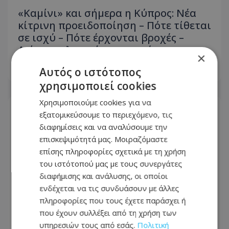
«Καμίνι» και σήμερα η Κύπρος: Νέα
κίτρινη προειδοποίηση – Πότε τίθεται
σε ισχύ – Πότε έρχονται βροχές –
Δείτε αναλυτικά το «μενού»
×
Αυτός ο ιστότοπος
09.08.2026 - 07:15
χρησιμοποιεί cookies
Χρησιμοποιούμε cookies για να
εξατομικεύσουμε το περιεχόμενο, τις
διαφημίσεις και να αναλύσουμε την
επισκεψιμότητά μας. Μοιραζόμαστε
επίσης πληροφορίες σχετικά με τη χρήση
του ιστότοπού μας με τους συνεργάτες
διαφήμισης και ανάλυσης, οι οποίοι
ενδέχεται να τις συνδυάσουν με άλλες
πληροφορίες που τους έχετε παράσχει ή
που έχουν συλλέξει από τη χρήση των
υπηρεσιών τους από εσάς.
Πολιτική