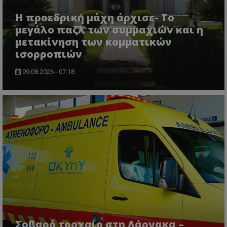
Η προεδρική μάχη άρχισε- Το
μεγάλο παζλ των συμμαχιών και η
μετακίνηση των κομματικών
ισορροπιών
ASP.NET_SessionId
Microsoft Corporation
themasports.tothemaonline.co
09.08.2026 - 07:18
VISITOR_PRIVACY_METADATA
YouTube
.youtube.com
Σοβαρό τροχαίο στη Λάρνακα –