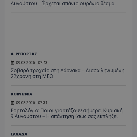
Αυγούστου – Έρχεται σπάνιο ουράνιο θέαμα
C
1 μήνας
Αυτό τ
Adform
guest_id
1 χρόνος 1
Αυτό
Twitter Inc.
χρησιμ
.adform.net
μήνας
ρυθμ
.twitter.com
για τον
το Tw
προσδι
αναγ
συχνότ
να π
επισκέ
τον 
τον τρ
του 
οποίο 
επισκέπ
πρόσβα
ιστοσε
Α. ΡΕΠΟΡΤΑΖ
Συλλέγε
για τις
του χρ
09.08.2026 - 07:43
ιστοσε
Σοβαρό τροχαίο στη Λάρνακα – Διασωληνωμένη
ποιες σ
έχουν 
22χρονη στη ΜΕΘ
_ga_J7RS52TMNC
.tothemaonline.com
1 χρόνος 1
Αυτό τ
μήνας
χρησιμ
από το
ΚΟΙΝΩΝΙΑ
Analyti
διατήρ
09.08.2026 - 07:31
κατάσ
Εορτολόγιο: Ποιοι γιορτάζουν σήμερα, Κυριακή
περιόδ
σύνδεσ
9 Αυγούστου – Η απάντηση ίσως σας εκπλήξει
ΕΛΛΑΔΑ