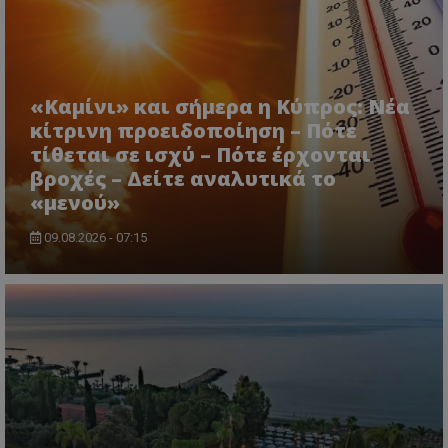
«Καμίνι» και σήμερα η Κύπρος: Νέα
κίτρινη προειδοποίηση – Πότε
τίθεται σε ισχύ – Πότε έρχονται
βροχές – Δείτε αναλυτικά το
msToken
.tiktok.com
«μενού»
09.08.2026 - 07:15