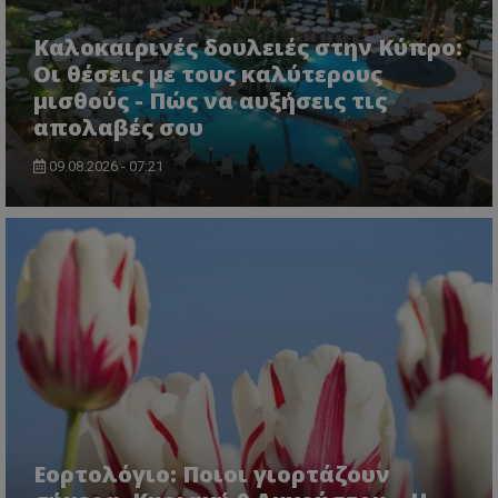
CookieScriptConsent
CookieScript
Καλοκαιρινές δουλειές στην Κύπρο:
www.tothemaonline.com
Οι θέσεις με τους καλύτερους
μισθούς - Πώς να αυξήσεις τις
απολαβές σου
09.08.2026 - 07:21
usprivacy
.themasports.tothemaonline.co
Εορτολόγιο: Ποιοι γιορτάζουν