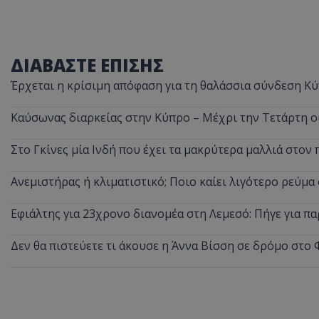
ΔΙΑΒΑΣΤΕ ΕΠΙΣΗΣ
ASP.NET_SessionI
Έρχεται η κρίσιμη απόφαση για τη θαλάσσια σύνδεση Κύ
Καύσωνας διαρκείας στην Κύπρο – Μέχρι την Τετάρτη ο
Στο Γκίνες μία Ινδή που έχει τα μακρύτερα μαλλιά στον 
msToken
Ανεμιστήρας ή κλιματιστικό; Ποιο καίει λιγότερο ρεύμ
Εφιάλτης για 23χρονο διανομέα στη Λεμεσό: Πήγε για πα
Δεν θα πιστεύετε τι άκουσε η Άννα Βίσση σε δρόμο στο 
CookieScriptConse