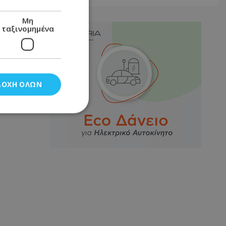
Μη
ταξινομημένα
ΔΟΧΉ ΌΛΩΝ
νομημένα
στη και τη
τητα cookies.
αποθηκεύει το
θεσης του χρήστη
 παρακολούθηση και
τα σύμφωνα με τον
ρρήτου των
ειών.