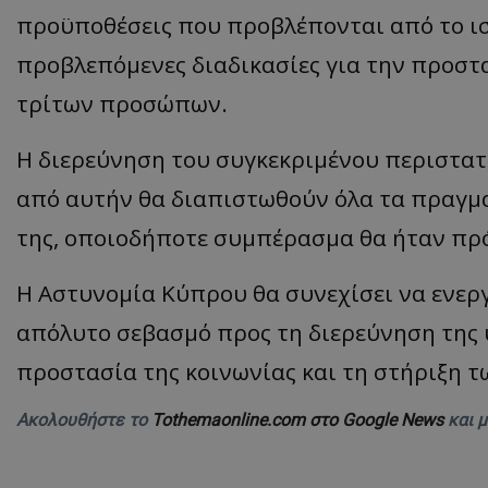
προϋποθέσεις που προβλέπονται από το ισ
ASP.NET_SessionI
προβλεπόμενες διαδικασίες για την προστα
τρίτων προσώπων.
Η διερεύνηση του συγκεκριμένου περιστατι
VISITOR_PRIVACY
από αυτήν θα διαπιστωθούν όλα τα πραγμ
της, οποιοδήποτε συμπέρασμα θα ήταν πρ
Η Αστυνομία Κύπρου θα συνεχίσει να ενεργ
απόλυτο σεβασμό προς τη διερεύνηση της 
προστασία της κοινωνίας και τη στήριξη 
__cf_bm
Ακολουθήστε το
Tothemaonline.com στο Google News
και 
__cf_bm