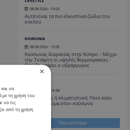
LIFESTYLE
08.08.2026 - 15:05
Αυτά είναι τα πιο ελκυστικά ζώδια του
κύκλου
ΚΟΙΝΩΝΙΑ
08.08.2026 - 15:03
Καύσωνας διαρκείας στην Κύπρο – Μέχρι
την Τετάρτη οι υψηλές θερμοκρασίες -
Πού θα φτάσει ο υδράργυρος
×
ΟΙΚΟΝΟΜΙΑ
 και να
08.08.2026 - 14:58
 με τη χρήση του
Ανεμιστήρας ή κλιματιστικό; Ποιο καίει
ι να τις
λιγότερο ρεύμα στον καύσωνα
ει από τη χρήση
Περισσότερα