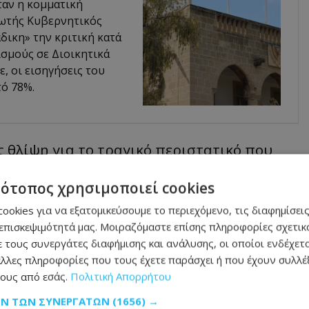
ταν η κομματική
ρωτής Κυβερνητικός
δικη» την κριτική κατά
σμούς σε Διοικητικά
, οι εισηγήσεις του
ό 78%.
 θλίψη για το τραγικό περιστατικό που
τραυματίστηκε κρίσιμα από πυροβολισμό
τότοπος χρησιμοποιεί cookies
ς έθεσε τέλος στη ζωή του.
ookies για να εξατομικεύσουμε το περιεχόμενο, τις διαφημίσεις
επισκεψιμότητά μας. Μοιραζόμαστε επίσης πληροφορίες σχετικά
υ δίνει τη μάχη για τη ζωή της και με την
 τους συνεργάτες διαφήμισης και ανάλυσης, οι οποίοι ενδέχετα
ξαιρετικά δύσκολες στιγμές.
λλες πληροφορίες που τους έχετε παράσχει ή που έχουν συλλέξ
ους από εσάς.
Πολιτική Απορρήτου
εχή ποινική διερεύνηση.
ΩΝ ΤΩΝ ΣΥΝΕΡΓΑΤΏΝ
(1656) →