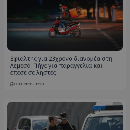
ASP.NET_SessionId
Microsoft Corporation
themasports.tothemaonline.co
Εφιάλτης για 23χρονο διανομέα στη
Λεμεσό: Πήγε για παραγγελία και
έπεσε σε ληστές
08.08.2026 - 12:51
VISITOR_PRIVACY_METADATA
YouTube
.youtube.com