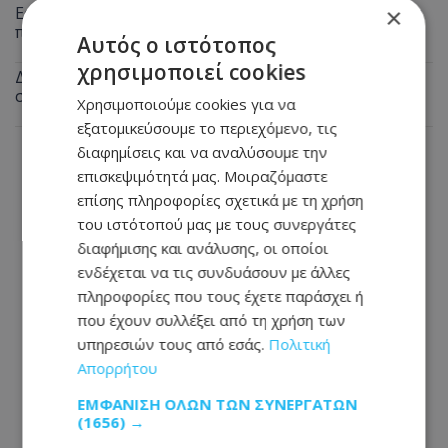
Εφιάλτης για 23χρονο διανομέα στη Λεμεσό: Πήγε για
×
παραγγελία και έπεσε σε ληστές
Αυτός ο ιστότοπος
χρησιμοποιεί cookies
Δεν θα πιστεύετε τι άκουσε η Άννα Βίσση σε δρόμο
στο Φισκάρδο – Δείτε βίντεο
Χρησιμοποιούμε cookies για να
εξατομικεύσουμε το περιεχόμενο, τις
διαφημίσεις και να αναλύσουμε την
επισκεψιμότητά μας. Μοιραζόμαστε
επίσης πληροφορίες σχετικά με τη χρήση
του ιστότοπού μας με τους συνεργάτες
διαφήμισης και ανάλυσης, οι οποίοι
ενδέχεται να τις συνδυάσουν με άλλες
πληροφορίες που τους έχετε παράσχει ή
που έχουν συλλέξει από τη χρήση των
υπηρεσιών τους από εσάς.
Πολιτική
Απορρήτου
ΕΜΦΆΝΙΣΗ ΌΛΩΝ ΤΩΝ ΣΥΝΕΡΓΑΤΏΝ
(1656) →