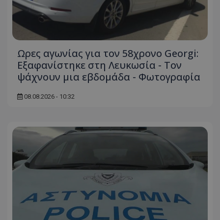
msToken
.tiktok.com
Ωρες αγωνίας για τον 58χρονο Georgi:
Εξαφανίστηκε στη Λευκωσία - Toν
ψάχνουν μια εβδομάδα - Φωτογραφία
08.08.2026 - 10:32
CookieScriptConsent
CookieScript
www.tothemaonline.com