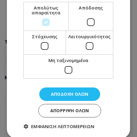
Απολύτως
Απόδοσης
απαραίτητα
Στόχευσης
Λειτουργικότητας
Tags
Αστυνομικοί
Αστυνομία
Ειδήσεις Κύπρος
Μη ταξινομημένα
Κύπρος νέα
Μοιράσου αυτό το άρθρο
ΑΠΟΔΟΧΉ ΌΛΩΝ
ΑΠΌΡΡΙΨΗ ΌΛΩΝ
ΠΡΟΗΓΟΎΜΕΝΟ ΆΡΘΡΟ
Πένθος στην Πάτρα για τον 36χρονο
πυροσβέστη της ΕΜΑΚ που άφησε την
ΕΜΦΆΝΙΣΗ ΛΕΠΤΟΜΕΡΕΙΏΝ
τελευταία του πνοή