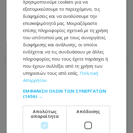
Χρησιμοποιούμε cookies για να
εξατομικεύσουμε το περιεχόμενο, τις
διαφημίσεις και να αναλύσουμε την
Τραγωδία στην Πάρο: Πνίγηκε
επισκεψιμότητά μας. Μοιραζόμαστε
4χρονος σε πισίνα beach bar, βούτηξε
επίσης πληροφορίες σχετικά με τη χρήση
ο μπάρμαν για να τον σώσει
του ιστότοπού μας με τους συνεργάτες
διαφήμισης και ανάλυσης, οι οποίοι
08.08.2026 - 20:21
ενδέχεται να τις συνδυάσουν με άλλες
πληροφορίες που τους έχετε παράσχει ή
που έχουν συλλέξει από τη χρήση των
υπηρεσιών τους από εσάς.
Πολιτική
Απορρήτου
ΕΜΦΆΝΙΣΗ ΌΛΩΝ ΤΩΝ ΣΥΝΕΡΓΑΤΏΝ
(1656) →
Απολύτως
Απόδοσης
απαραίτητα