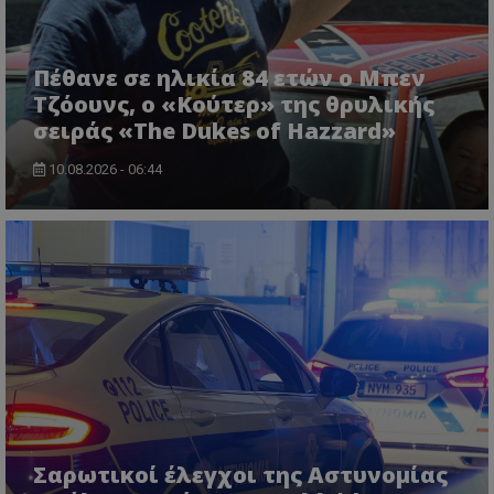
msToken
.tiktok.com
Πέθανε σε ηλικία 84 ετών ο Μπεν
Τζόουνς, ο «Κούτερ» της θρυλικής
σειράς «The Dukes of Hazzard»
10.08.2026 - 06:44
CookieScriptConsent
CookieScript
www.tothemaonline.com
Σαρωτικοί έλεγχοι της Αστυνομίας