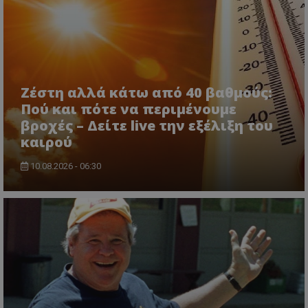
Ζέστη αλλά κάτω από 40 βαθμούς:
Πού και πότε να περιμένουμε
ASP.NET_SessionId
Microsoft Corporation
βροχές – Δείτε live την εξέλιξη του
lifenewscy.tothemaonline.com
καιρού
10.08.2026 - 06:30