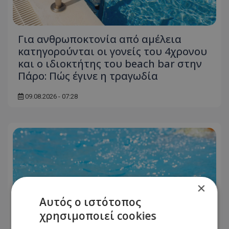
Για ανθρωποκτονία από αμέλεια
κατηγορούνται οι γονείς του 4χρονου
και ο ιδιοκτήτης του beach bar στην
Πάρο: Πώς έγινε η τραγωδία
09.08.2026 - 07:28
×
Αυτός ο ιστότοπος
χρησιμοποιεί cookies