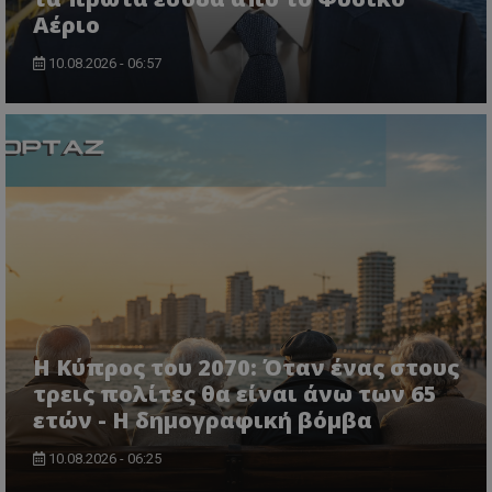
Αέριο
10.08.2026 - 06:57
VISITOR_PRIVACY_METADATA
YouTube
.youtube.com
Η Κύπρος του 2070: Όταν ένας στους
τρεις πολίτες θα είναι άνω των 65
ετών - Η δημογραφική βόμβα
10.08.2026 - 06:25