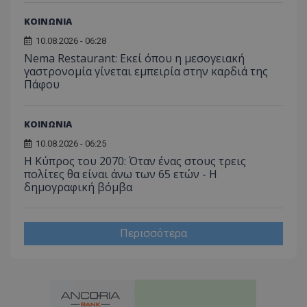
του χρ
ιστοσε
ΚΟΙΝΩΝΙΑ
ποιες σ
έχουν 
10.08.2026 - 06:28
_ga_J7RS52TMNC
.tothemaonline.com
1 χρόνος 1
Αυτό τ
Nema Restaurant: Εκεί όπου η μεσογειακή
μήνας
χρησιμ
γαστρονομία γίνεται εμπειρία στην καρδιά της
από το
Πάφου
Analyti
διατήρ
κατάσ
περιόδ
σύνδεσ
ΚΟΙΝΩΝΙΑ
10.08.2026 - 06:25
Η Κύπρος του 2070: Όταν ένας στους τρεις
πολίτες θα είναι άνω των 65 ετών - Η
δημογραφική βόμβα
Περισσότερα