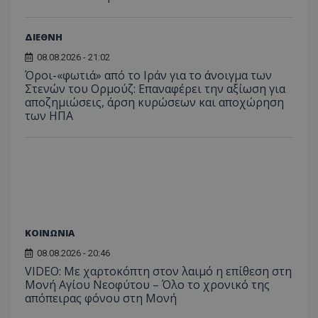
ΔΙΕΘΝΗ
08.08.2026 - 21:02
Όροι-«φωτιά» από το Ιράν για το άνοιγμα των
Στενών του Ορμούζ: Επαναφέρει την αξίωση για
αποζημιώσεις, άρση κυρώσεων και αποχώρηση
ASP.NET_SessionId
Microsoft Corporation
των ΗΠΑ
themasports.tothemaonline.co
ΚΟΙΝΩΝΙΑ
08.08.2026 - 20:46
VIDEO: Με χαρτοκόπτη στον λαιμό η επίθεση στη
Μονή Αγίου Νεοφύτου – Όλο το χρονικό της
απόπειρας φόνου στη Μονή
VISITOR_PRIVACY_METADATA
YouTube
.youtube.com