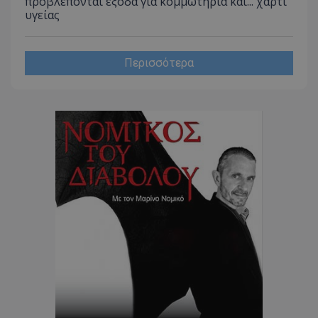
προβλέπονται έξοδα για κομμωτήρια και... χαρτί
υγείας
CookieScriptConsent
CookieScript
www.tothemaonline.com
Περισσότερα
usprivacy
.themasports.tothemaonline.co