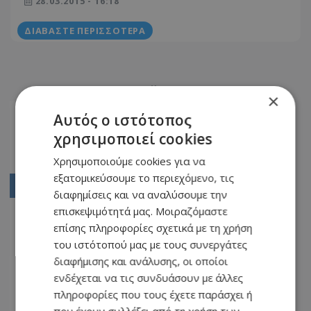
28.03.2015 - 16:18
ΔΙΑΒΆΣΤΕ ΠΕΡΙΣΣΌΤΕΡΑ
×
Αρχική
Αυτός ο ιστότοπος
χρησιμοποιεί cookies
2572
Χρησιμοποιούμε cookies για να
2573
εξατομικεύσουμε το περιεχόμενο, τις
2574
διαφημίσεις και να αναλύσουμε την
επισκεψιμότητά μας. Μοιραζόμαστε
2575
επίσης πληροφορίες σχετικά με τη χρήση
2576
του ιστότοπού μας με τους συνεργάτες
...
διαφήμισης και ανάλυσης, οι οποίοι
ενδέχεται να τις συνδυάσουν με άλλες
2597
πληροφορίες που τους έχετε παράσχει ή
2598
που έχουν συλλέξει από τη χρήση των