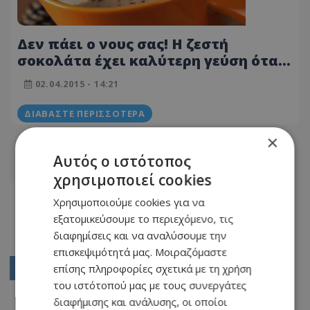
Δεν πάει ο νους σας! Η ζεστή
σοκολάτα έχει καλύτερη γεύση όταν
την πίνουμε...
02.04.2015 - 14:21
ΔΙΑΒΆΣΤΕ ΠΕΡΙΣΣΌΤΕΡΑ
×
Αυτός ο ιστότοπος
χρησιμοποιεί cookies
Αρχική
Χρησιμοποιούμε cookies για να
εξατομικεύσουμε το περιεχόμενο, τις
1201
διαφημίσεις και να αναλύσουμε την
1202
επισκεψιμότητά μας. Μοιραζόμαστε
επίσης πληροφορίες σχετικά με τη χρήση
1203
του ιστότοπού μας με τους συνεργάτες
1204
διαφήμισης και ανάλυσης, οι οποίοι