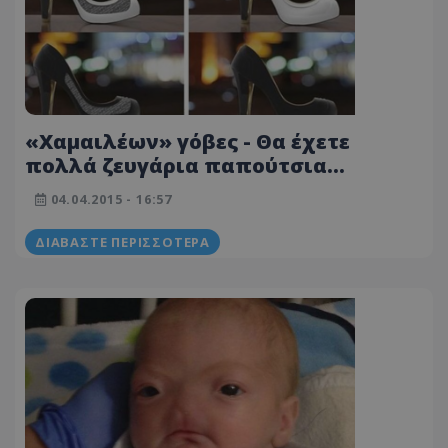
«Χαμαιλέων» γόβες - Θα έχετε
πολλά ζευγάρια παπούτσια
αγοράζοντας μόνο ένα...(BINTEO)
04.04.2015 - 16:57
ΔΙΑΒΆΣΤΕ ΠΕΡΙΣΣΌΤΕΡΑ