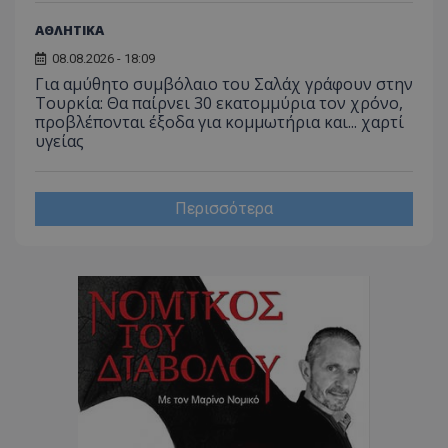
ΑΘΛΗΤΙΚΑ
08.08.2026 - 18:09
Για αμύθητο συμβόλαιο του Σαλάχ γράφουν στην
Τουρκία: Θα παίρνει 30 εκατομμύρια τον χρόνο,
προβλέπονται έξοδα για κομμωτήρια και... χαρτί
CookieScriptConsent
CookieScript
www.tothemaonline.com
υγείας
Περισσότερα
usprivacy
.themasports.tothemaonline.co