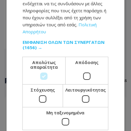
ενδέχεται να τις συνδυάσουν με άλλες
1205
πληροφορίες που τους έχετε παράσχει ή
...
που έχουν συλλέξει από τη χρήση των
1214
υπηρεσιών τους από εσάς.
Πολιτική
Απορρήτου
1215
ΕΜΦΆΝΙΣΗ ΌΛΩΝ ΤΩΝ ΣΥΝΕΡΓΑΤΏΝ
1216
(1656) →
Απολύτως
Απόδοσης
απαραίτητα
ΡΟΗ
ΕΙΔΗΣΕΩΝ
Στόχευσης
Λειτουργικότητας
ΠΟΛΙΤΙΚΗ
Μη ταξινομημένα
08.08.2026 - 22:54
«Το πάρτι έχει τελειώσει» διαμήνυσε ο
Πρόεδρος Χριστοδουλίδης για διορισμούς -