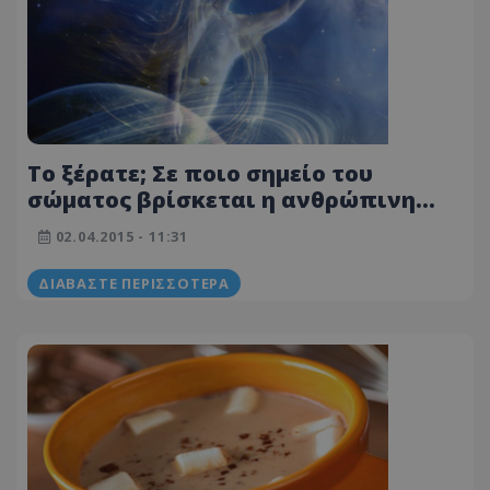
Το ξέρατε; Σε ποιο σημείο του
σώματος βρίσκεται η ανθρώπινη
ψυχή και πόσο ζυγίζει;
02.04.2015 - 11:31
ΔΙΑΒΆΣΤΕ ΠΕΡΙΣΣΌΤΕΡΑ