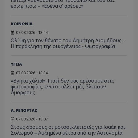
τον τρ
έριξε πίσω – «Εσένα σ’ αρέσει;»
οποίο 
επισκέπ
πρόσβ
ιστοσε
ΚΟΙΝΩΝΙΑ
Συλλέγ
για τις
του χρ
07.08.2026 - 13:44
ιστοσε
Θλίψη για τον θάνατο του Δημήτρη Διομήδους -
ποιες 
έχουν 
Η παράκληση της οικογένειας - Φωτογραφία
_ga_J7RS52TMNC
.tothemaonline.com
1 χρόνος 1
Αυτό τ
μήνας
χρησιμ
από το
ΥΓΕΙΑ
Analyti
διατήρ
07.08.2026 - 13:34
κατάσ
«Βγήκα χάλια!»: Γιατί δεν μας αρέσουμε στις
περιόδ
σύνδεσ
φωτογραφίες, ενώ οι άλλοι μάς βλέπουν
όμορφους
Α. ΡΕΠΟΡΤΑΖ
07.08.2026 - 13:07
Στους δρόμους οι μοτοσικλετιστές για Ισαάκ και
Σολωμού – Αυξημένα μέτρα από την Αστυνομία