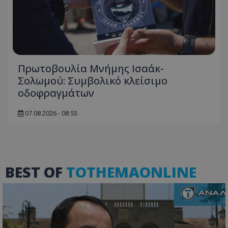
ASP.NET_SessionId
Microsoft Corporation
themasports.tothemaonline.co
Πρωτοβουλία Μνήμης Ισαάκ-
Σολωμού: Συμβολικό κλείσιμο
οδοφραγμάτων
07.08.2026 - 08:53
VISITOR_PRIVACY_METADATA
YouTube
.youtube.com
BEST OF
TOTHEMAONLINE