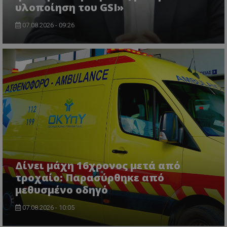
υλοποίηση του GSI»
07.08.2026 - 09:26
msToken
.tiktok.com
Δίνει μάχη 16χρονος μετά από
τροχαίο: Παρασύρθηκε από
μεθυσμένο οδηγό
CookieScriptConsent
CookieScript
www.tothemaonline.com
07.08.2026 - 10:05