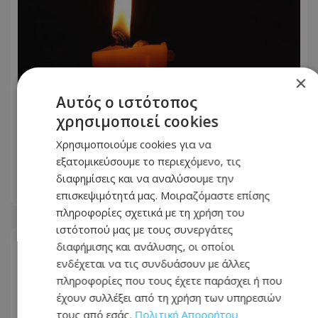
×
Αυτός ο ιστότοπος
χρησιμοποιεί cookies
Πέθανε η Έλλη Παπαντωνίου: Πότε θα
γίνει η κηδεία - Η επιθυμία της
Χρησιμοποιούμε cookies για να
οικογένειας
εξατομικεύσουμε το περιεχόμενο, τις
διαφημίσεις και να αναλύσουμε την
07.08.2026 - 11:31
επισκεψιμότητά μας. Μοιραζόμαστε επίσης
πληροφορίες σχετικά με τη χρήση του
ιστότοπού μας με τους συνεργάτες
διαφήμισης και ανάλυσης, οι οποίοι
ενδέχεται να τις συνδυάσουν με άλλες
πληροφορίες που τους έχετε παράσχει ή που
έχουν συλλέξει από τη χρήση των υπηρεσιών
τους από εσάς.
Πολιτική Απορρήτου