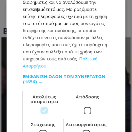
διαφημίσεις και να αναλύσουμε την
επισκεψιμότητά μας. Μοιραζόμαστε
επίσης πληροφορίες σχετικά με τη χρήση
του ιστότοπού μας με τους συνεργάτες
BEST OF
TOTHEMAONLINE
διαφήμισης και ανάλυσης, οι οποίοι
ενδέχεται να τις συνδυάσουν με άλλες
πληροφορίες που τους έχετε παράσχει ή
που έχουν συλλέξει από τη χρήση των
υπηρεσιών τους από εσάς.
Πολιτική
Απορρήτου
ΕΜΦΆΝΙΣΗ ΌΛΩΝ ΤΩΝ ΣΥΝΕΡΓΑΤΏΝ
(1656) →
Απολύτως
Απόδοσης
απαραίτητα
Κυπριακό: Κρίσιμη συνάντηση
Χριστοδουλίδη – Έρχιουρμαν με
φόντο τα οδοφράγματα
Στόχευσης
Λειτουργικότητας
10.08.2026 - 12:33