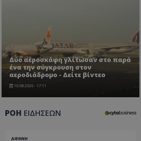
Δύο αεροσκάφη γλίτωσαν στο παρά
ένα την σύγκρουση στον
αεροδιάδρομο - Δείτε βίντεο
CookieScriptConsent
CookieScript
www.tothemaonline.com
10.08.2026 - 17:11
ΡΟΗ
ΕΙΔΗΣΕΩΝ
ΔΙΕΘΝΗ