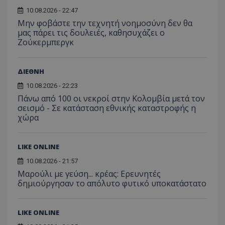
10.08.2026 - 22:47
usprivacy
.themasports.tothemaonline.co
Μην φοβάστε την τεχνητή νοημοσύνη δεν θα
μας πάρει τις δουλειές, καθησυχάζει ο
Ζούκερμπεργκ
ΔΙΕΘΝΗ
10.08.2026 - 22:23
Πάνω από 100 οι νεκροί στην Κολομβία μετά τον
σεισμό - Σε κατάσταση εθνικής καταστροφής η
χώρα
LIKE ONLINE
Προμηθευτής
10.08.2026 - 21:57
Ονοματεπώνυμο
Λήξη
Περιγραφή
Προμηθευτής
/
Πεδίο
/
Ονοματεπώνυμο
Λήξη
Περιγραφή
Μαρούλι με γεύση... κρέας: Ερευνητές
Πεδίο
Προμηθευτής
/
Ονοματεπώνυμο
Λήξη
Περιγ
A_1283
gml-grp.com
2 μήνες 4
Αυτό το cook
Πεδίο
δημιούργησαν το απόλυτο φυτικό υποκατάστατο
εβδομάδες
χρησιμοποιείτ
mid
1
Αυτό είναι ένα
Meta
την
χρόνος
cookie
_ga_7ZKH09CT69
Platform Inc.
.tothemaonline.com
1 χρόνος 1
Αυτό τ
Προμηθευτής
/
παρακολούθη
Ονοματεπώνυμο
Λήξη
Περι
1
Instagram που
.instagram.com
μήνας
χρησιμ
Πεδίο
της συμπερι
μήνας
επιτρέπει τη
από το
LIKE ONLINE
του χρήστη κ
λειτουργικότητ
Analyti
VISITOR_INFO1_LIVE
5 μήνες 4
Αυτό
Google LLC
αλληλεπίδρασ
των κοινωνικών
διατήρ