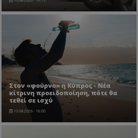
10.08.2026 - 16:15
ASP.NET_SessionId
Microsoft Corporation
lifenewscy.tothemaonline.com
Στον «φούρνο» η Κύπρος - Νέα
κίτρινη προειδοποίηση, πότε θα
τεθεί σε ισχύ
10.08.2026 - 16:00
msToken
.tiktok.com