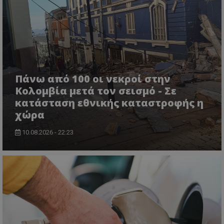
βασικές λειτουργίες του ιστότοπου, όπως τη
σύνδεση χρήστη και τη διαχείριση λογαριασμού.
Ο ιστότοπος δεν μπορεί να χρησιμοποιηθεί σωστά
χωρίς τα απολύτως απαραίτητα cookies.
Ονοματεπώνυμο
Προμηθευτής
/
Πεδίο
usprivacy
.lifenewscy.tothemaonline.com
Πάνω από 100 οι νεκροί στην
Κολομβία μετά τον σεισμό - Σε
κατάσταση εθνικής καταστροφής η
χώρα
10.08.2026 - 22:23
ASP.NET_SessionId
Microsoft Corporation
themasports.tothemaonline.co