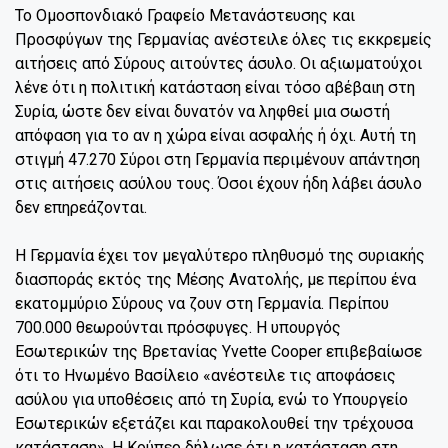
Το Ομοσπονδιακό Γραφείο Μετανάστευσης και
Προσφύγων της Γερμανίας ανέστειλε όλες τις εκκρεμείς
αιτήσεις από Σύρους αιτούντες άσυλο. Οι αξιωματούχοι
λένε ότι η πολιτική κατάσταση είναι τόσο αβέβαιη στη
Συρία, ώστε δεν είναι δυνατόν να ληφθεί μια σωστή
απόφαση για το αν η χώρα είναι ασφαλής ή όχι. Αυτή τη
στιγμή 47.270 Σύροι στη Γερμανία περιμένουν απάντηση
στις αιτήσεις ασύλου τους. Όσοι έχουν ήδη λάβει άσυλο
δεν επηρεάζονται.
Η Γερμανία έχει τον μεγαλύτερο πληθυσμό της συριακής
διασποράς εκτός της Μέσης Ανατολής, με περίπου ένα
εκατομμύριο Σύρους να ζουν στη Γερμανία. Περίπου
700.000 θεωρούνται πρόσφυγες. Η υπουργός
Εσωτερικών της Βρετανίας Yvette Cooper επιβεβαίωσε
ότι το Ηνωμένο Βασίλειο «ανέστειλε τις αποφάσεις
ασύλου για υποθέσεις από τη Συρία, ενώ το Υπουργείο
Εσωτερικών εξετάζει και παρακολουθεί την τρέχουσα
κατάσταση». Η Κούπερ δήλωσε ότι η κατάσταση στη