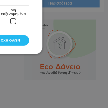
Περισσότερα
Μη
ταξινομημένα
ΔΟΧΉ ΌΛΩΝ
νομημένα
στη και τη
τητα cookies.
αποθηκεύει το
θεσης του χρήστη
 παρακολούθηση και
τα σύμφωνα με τον
ρρήτου των
ειών.