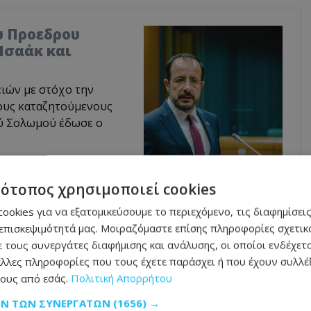
υ Προεδρου
Ισαάκ και
ιών με στόχο την
ους καταζητούμενους
ού Σολωμού έδωσε ο
τότοπος χρησιμοποιεί cookies
συνολική τιμή πώλησης (
FiT
) χαμηλότερη ή ίση με
ookies για να εξατομικεύσουμε το περιεχόμενο, τις διαφημίσεις
επισκεψιμότητά μας. Μοιραζόμαστε επίσης πληροφορίες σχετικά
 τους συνεργάτες διαφήμισης και ανάλυσης, οι οποίοι ενδέχετα
λλες πληροφορίες που τους έχετε παράσχει ή που έχουν συλλέξ
ους από εσάς.
Πολιτική Απορρήτου
συνολική τιμή πώλησης (
FiT
) υψηλότερη από €166/
MWh
ΩΝ ΤΩΝ ΣΥΝΕΡΓΑΤΏΝ
(1656) →