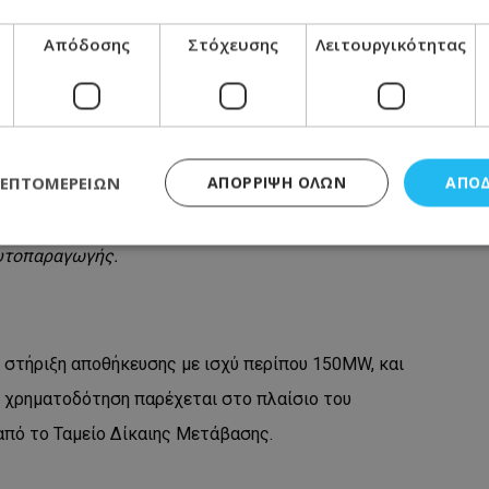
Απόδοσης
Στόχευσης
Λειτουργικότητας
συνολική τιμή πώλησης (
FiT
) υψηλότερη από €250/
MWh
ΛΕΠΤΟΜΕΡΕΙΏΝ
ΑΠΌΡΡΙΨΗ ΌΛΩΝ
ΑΠΟ
υτοπαραγωγής.
ς απαραίτητα
Απόδοσης
Στόχευσης
Λειτουργικότητας
Μη ταξι
τητα cookies επιτρέπουν βασικές λειτουργίες του ιστότοπου, όπως τη σύνδεση χρή
σμού. Ο ιστότοπος δεν μπορεί να χρησιμοποιηθεί σωστά χωρίς τα απολύτως απαραί
 στήριξη αποθήκευσης με ισχύ περίπου 150MW, και
Προμηθευτής
/
Πεδίο
Λήξη
Περιγραφή
 χρηματοδότηση παρέχεται στο πλαίσιο του
.lifenewscy.tothemaonline.com
1 χρόνος 3
Αυτό το cookie 
εβδομάδες
κράτος συγκατά
από το Ταμείο Δίκαιης Μετάβασης.
σχετικά με την
την ιδιωτικότη
κανονισμό απο
Ηνωμένων Πολιτ