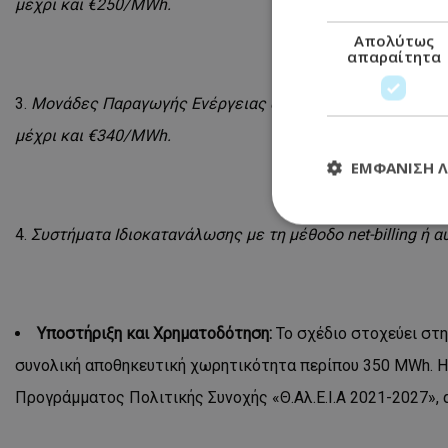
μέχρι και €250/
MWh
.
Απολύτως
απαραίτητα
Μονάδες Παραγωγής Ενέργειας από ΑΠΕ που λαμβάνουν 
μέχρι και €340/
MWh
.
ΕΜΦΆΝΙΣΗ 
Συστήματα Ιδιοκατανάλωσης με τη μέθοδο
net
-
billing
ή α
Απολύτω
Τα απολύτως απαραί
διαχείριση λογαρια
Υποστήριξη και Χρηματοδότηση:
Το σχέδιο στοχεύει στη
Ονοματεπώνυμο
συνολική αποθηκευτική χωρητικότητα περίπου 350 MWh. Η
usprivacy
Προγράμματος Πολιτικής Συνοχής «Θ.Αλ.Ε.Ι.Α 2021-2027», 