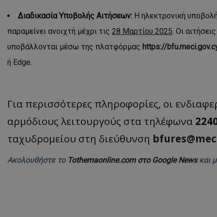
ASP.NET_SessionI
Διαδικασία Υποβολής Αιτήσεων:
Η ηλεκτρονική υποβολή
παραμείνει ανοιχτή μέχρι τις
28 Μαρτίου 2025
. Οι αιτήσει
υποβάλλονται μέσω της πλατφόρμας
https://bfu.meci.gov.c
ή Edge.
VISITOR_PRIVACY
Για περισσότερες πληροφορίες, οι ενδιαφ
αρμόδιους λειτουργούς στα τηλέφωνα
224
ταχυδρομείου στη διεύθυνση
bfures
@
mec
Ακολουθήστε το
Tothemaonline.com στο Google News
και 
__cf_bm
__cf_bm