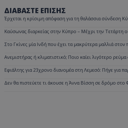
ΔΙΑΒΑΣΤΕ ΕΠΙΣΗΣ
Έρχεται η κρίσιμη απόφαση για τη θαλάσσια σύνδεση Κύ
ASP.NET_SessionI
Καύσωνας διαρκείας στην Κύπρο – Μέχρι την Τετάρτη ο
Στο Γκίνες μία Ινδή που έχει τα μακρύτερα μαλλιά στον 
Ανεμιστήρας ή κλιματιστικό; Ποιο καίει λιγότερο ρεύμ
msToken
Εφιάλτης για 23χρονο διανομέα στη Λεμεσό: Πήγε για πα
Δεν θα πιστεύετε τι άκουσε η Άννα Βίσση σε δρόμο στο 
CookieScriptConse