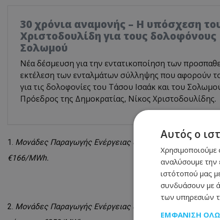
30 χρόνια αναμονής – Η υπόσχεση το
Χριστοδουλίδη για τους δολοφόνους 
Σολωμού
Νέα δέσμευση για την εντατικοποίηση των προσπαθε
εκτέλεση των ενταλμάτων σύλληψης που αφορούν τ
για τις δολοφονίες του Τάσου Ισαάκ και του Σολωμ
Πρόεδρος της Δημοκρατίας, Νίκος Χριστοδουλίδης.
Αυτός ο ισ
Μονάδες Παραγωγής Ενέργειας από ΑΠΕ που λαμβάνουν 
Χρησιμοποιούμε c
€166/
MWh
.
αναλύσουμε την 
ιστότοπού μας με
συνδυάσουν με ά
των υπηρεσιών τ
Μονάδες Παραγωγής Ενέργειας από ΑΠΕ που λαμβάνουν 
ΕΜΦΆΝΙΣΗ ΌΛ